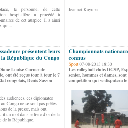
lace, le personnel de cette
Jeannot Kayuba
ution hospitalière a procédé à
nnaires de cet auspice. Il a ainsi
 qui...
ssadeurs présentent leurs
Championnats nationaux de
de la République du Congo
connus
Sport
07-08-2013 18:30
iane Louise Corner de
Les volleyball clubs DGSP, Espo
ont été reçus tour à tour le 7
senior, hommes et dames, sont q
État congolais, Denis Sassou
compétition qui se disputera le
 des audiences, ces diplomates
s au Congo ne se sont pas prêtés
ons de la presse, mais ont,
rit un mot dans le livre d’or de la
e de la République.