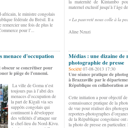
la maternité de Kintambo pour
maternel exclusif jusqu’à l’âge de
africain, le ministre congolais
blique fédérale du Brésil. Il a
« La pauvreté nous colle à la pea
e remercier une fois de plus le
 Commerce pour l’...
Aline Nzuzi
s menace d'occupation
Médias : une dizaine de r
photographie de presse
 obscur se concrétiser pour
Société
07-08-2013 17:30
jouer le piège de l’ennemi.
Une séance pratique de photogr
à Brazzaville par le départeme
République en collaboration av
La ville de Goma n’est
toujours pas à l’abri des
menaces d’occupation de
Cette initiation a pour objectif d
la part de Kigali via ses
connaissance pratique de la photo 
suppôts congolais qui
de vue pour réaliser des photograp
continuent à développer
reporters-photographes d’organes
des velléités d’attaque sur
de la République congolaise ont a
le chef-lieu du Nord-Kivu.
la photo de presse en particulier. 