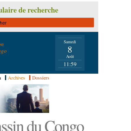
laire de recherche
Samedi
on
8
ngo
Août
11:59
a
Archives
Dossiers
Bassin du Congo