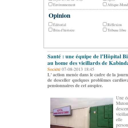
Environnement
Afrique-Mond
Opinion
Éditorial
Réflexion
Brin d’histoire
Tribune libre
Santé : une équipe de l’Hôpital
au home des vieillards de Kabind
Société
07-08-2013 18:45
L' action menée dans le cadre de la jour
de desceller quelques problèmes cardiovas
pensionnaires de cet auspice.
Une éq
Mut
desce
vieill
elle 
person