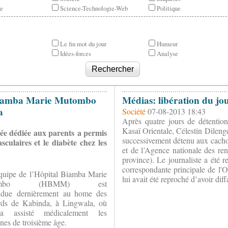
e
Science-Technologie-Web
Politique
Le fin mot du jour
Humeur
Idées-forces
Analyse
 Biamba Marie Mutombo
Médias: libération du jou
a
Société
07-08-2013 18:43
Après quatre jours de détentio
Kasaï Orientale, Célestin Dilenge,
née dédiée aux parents a permis
successivement détenu aux cachot
culaires et le diabète chez les
et de l’Agence nationale des re
province). Le journaliste a été r
correspondante principale de l
uipe de l’Hôpital Biamba Marie
lui avait été reproché d’avoir di
ombo (HBMM) est
ndue dernièrement au home des
ards de Kabinda, à Lingwala, où
a assisté médicalement les
nes de troisième âge.