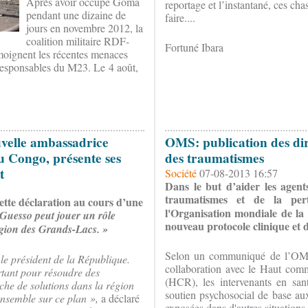
Après avoir occupé Goma
reportage et l’instantané, ces cha
pendant une dizaine de
faire....
jours en novembre 2012, la
coalition militaire RDF-
Fortuné Ibara
moignent les récentes menaces
s responsables du M23. Le 4 août,
uvelle ambassadrice
OMS: publication des dir
u Congo, présente ses
des traumatismes
t
Société
07-08-2013 16:57
Dans le but d’
aider les agent
traumatismes et de la per
ette déclaration au cours d’une
l'Organisation mondiale de l
Guesso peut jouer un rôle
nouveau protocole clinique et d
région des Grands-Lacs. »
Selon un communiqué de l’OMS,
 le président de la République.
collaboration avec le Haut comm
rtant pour résoudre des
(HCR), les intervenants en san
che de solutions dans la région
soutien psychosocial de base aux
nsemble sur ce plan »,
a déclaré
exposées dans d'autres situations