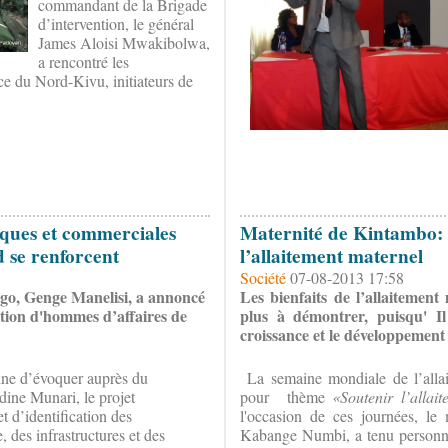
commandant de la Brigade
d’intervention, le général
James Aloisi Mwakibolwa,
a rencontré les
nce du Nord-Kivu, initiateurs de
ques et commerciales
Maternité de Kintambo: l
d se renforcent
l’allaitement maternel
Société
07-08-2013 17:58
o, Genge Manelisi, a annoncé
Les bienfaits de l’allaitement
ation d'hommes d’affaires de
plus à démontrer, puisqu' Il
croissance et le développement 
caine d’évoquer auprès du
La semaine mondiale de l’allai
ine Munari, le projet
pour thème
«Soutenir l’alla
t d’identification des
l'occasion de ces journées,
le 
, des infrastructures et des
Kabange Numbi, a tenu personne