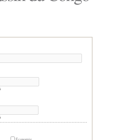
6
6
Économie