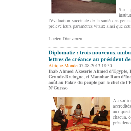
Sur p
instit
l’évaluation succincte de la santé des pensio
prélevé leurs paramètres vitaux ainsi que ceux
Lucien Dianzenza
Diplomatie : trois nouveaux amba
lettres de créance au président 
Afrique-Monde
07-08-2013 18:30
Ihab Ahmed Akoserie Ahmed d’Égypte, D
Grande-Bretagne, et Manohar Ram d’Inde, 
août au Palais du peuple par le chef de l’
N’Guesso
Au s
ortir
accrédité
aux questi
chacun, éc
présidenc