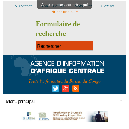
Aller au contenu principal
S’abonner
Voir les offres
Newsletter
Contact
Se connecter
Formulaire de
recherche
Toute l’information
du Bassin du Congo
Menu principal