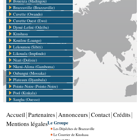
Bouenza (Madingou)
Brazzaville (Brazzaville)
Cuvette (Owando)
Cuvette Ouest (Ewo)
Djoué-Lefini (Odziba)
Kinshasa
Kouilou (Loango)
Lekoumou (Sibiti)
Likouala (Impfondo)
Niari (Dolisie)
Nkeni-Alima (Gamboma)
Oubangui (Mossaka)
Plateaux (Djambala)
Pointe-Noire (Pointe-Noire)
Pool (Kinkala)
Sangha (Ouesso)
Accueil
Partenaires
Annonceurs
Contact
Crédits
Le Groupe
Mentions légales
Les Dépêches de Brazzaville
Le Courrier de Kinshasa