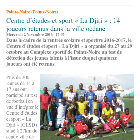
Pointe-Noire (Pointe-Noire)
Centre d’études et sport « La Djiri » : 14
joueurs retenus dans la ville océane
Mercredi 2 Novembre 2016 - 17:07
Dans le cadre de la rentrée scolaire et sportive 2016-2017, le
Centre d’études et sport « La Djiri »
a organisé du 27 au 29
octobre au Complexe sportif de Pointe-Noire un test de
détection des jeunes talents à l’issue duquel quatorze
joueurs ont été retenus.
Plus de 200
jeunes de 14 à
17 ans ont
participé au test
de football en
vue d’intégrer le
Centre d’études
et sport « La
Djiri » (CESD)
situé à 27km du
centre ville de