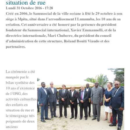
situation de rue
Lundi 31 Octobre 2016 - 17:28
Créé en 2006, le Samusocial de la ville océane à fêté le 29 octobre à son
siège à Mpita, situé dans l’arrondissement I Lumumba, les 10 ans de sa
création. Cet anniversaire a été honoré par la présence du président
fondateur du Samusocial international, Xavier Emmanuelli, et de la
directrice internationale, Mari Chuberre, du président du conseil
d’administration de cette structure, Roland Bouiti Viaudo et des
partenaires.
La cérémonie a été
marquée par le
bilan synthèse des
10 ans d’existence
de l’ONG, des
activités culturelles
des enfants en
situation de rue et
le témoignage très
poignants de deux
anciens