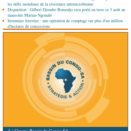
05-08-2026 13:10
les défis mondiaux de la résistance antimicrobienne
Art-Culture-Média
72e anniversaire de la
Disparition : Gilbert Djombo Bomodjo sera porté en terre ce 3 août au
naissance du commandant Hugo Chávez :
mausolée Marien-Ngouabi
l’ambassade du Venezuela au Congo célèbre
Inventaire forestier : une opération de comptage sur plus d'un million
l'événement
d'hectares de concessions
Le Groupe Bassin du Congo-SA