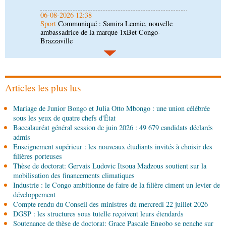
06-08-2026 09:30
Politique
Assemblée nationale: la Commission
Ecofin s’imprègne des réalités du CHU-B
06-08-2026 08:45
Politique
Vie des institutions : Pierre Ngolo et
Pierre Oba jettent les bases d’une collaboration
fructueuse
Articles les plus lus
06-08-2026 08:30
Mariage de Junior Bongo et Julia Otto Mbongo : une union célébrée
Afrique-Monde
Centrafrique : les sanctions de
sous les yeux de quatre chefs d'État
l'ONU cachent la guerre silencieuse pour le
Baccalauréat général session de juin 2026 : 49 679 candidats déclarés
contrôle des ressources
admis
05-08-2026 22:10
Enseignement supérieur : les nouveaux étudiants invités à choisir des
Économie
Economie : un accord signé à Pointe-
filières porteuses
Noire pour la valorisation des produits forestiers
Thèse de doctorat: Gervais Ludovic Itsoua Madzous soutient sur la
non ligneux
mobilisation des financements climatiques
Industrie : le Congo ambitionne de faire de la filière ciment un levier de
05-08-2026 17:32
développement
Sport
Handball: le tournoi de gala se poursuit
Compte rendu du Conseil des ministres du mercredi 22 juillet 2026
DGSP : les structures sous tutelle reçoivent leurs étendards
Soutenance de thèse de doctorat: Grace Pascale Engobo se penche sur