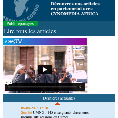
Publi-reportages
Lire tous les articles
06-08-2026 16:37
Société
Diaspora : rencontre des Congolais de
l'étranger à Brazzaville
06-08-2026 15:29
Économie
Agriculture : Denis Sassou N'Guesso
lance la deuxième édition de la Grande foire
agricole du Congo
06-08-2026 15:10
Société
UMNG : 145 enseignants-chercheurs
promus aux sessions du Cames
Dernières actualités
06-08-2026 15:03
Art-Culture-Média
9e Grande rentrée littéraire de
Kinshasa : le Congo à l'honneur