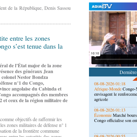
dent de la République, Denis Sassou
08-08-2026 01:25
Environnement
Forêts :
tite entre les zones
l'utilisation d'un logicie
ongo s’est tenue dans la
émissions
08-08-2026 01:18
Afrique-Monde
Congo-M
éral de l’État major de la zone
envisagent le renforceme
présence des généraux Jean
Dernières
agricole
 colonel Nestor Bondza
éfense n°1 du Congo,
08-08-2026 01:13
ovince angolaise du Cabinda et
Économie
Marché boursi
 Congo accompagnés des membres
Congo officialise son 
et ceux de la région militaire de
08-08-2026 00:55
Société
Accélération du 
 comme objectifs de raffermir les
République du Congo mi
 les zones militaires de défense n° 1
isation de la frontière commune
08-08-2026 00:46
ues entre les autorités des zones