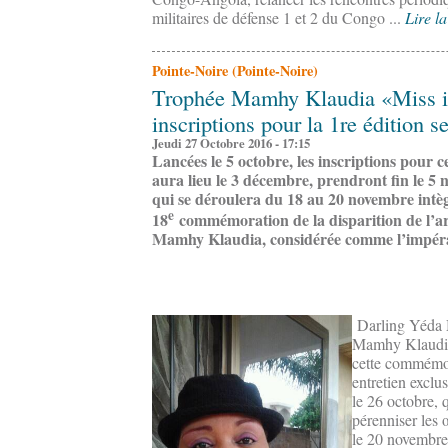
militaires de défense 1 et 2 du Congo ...
Lire la
Pointe-Noire (Pointe-Noire)
Trophée Mamhy Klaudia «Miss im
inscriptions pour la 1re édition s
Jeudi 27 Octobre 2016 - 17:15
Lancées le 5 octobre, les inscriptions pour c
aura lieu le 3 décembre, prendront fin le 5
qui se déroulera du 18 au 20 novembre intègr
e
18
commémoration de la disparition de l’ar
Mamhy Klaudia, considérée comme l’impérat
Darling Yéda M
Mamhy Klaudia 
cette commémor
entretien exclu
le 26 octobre, q
pérenniser les
le 20 novembre