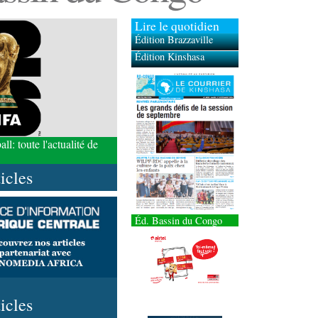
Lire le quotidien
Édition Brazzaville
Édition Kinshasa
l: toute l'actualité de
ticles
Éd. Bassin du Congo
ticles