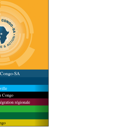
u Congo-SA
ille
du Congo
tégration régionale
ngo