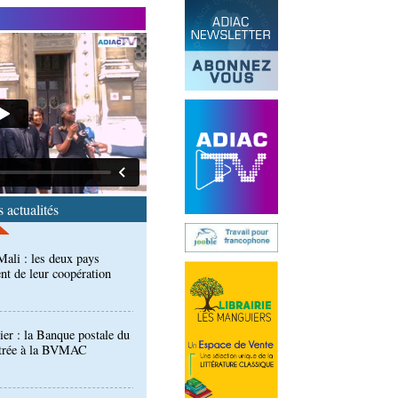
 des techniciens formés à
l d'évaluation des
ali : les deux pays
nt de leur coopération
 actualités
er : la Banque postale du
entrée à la BVMAC
développement: la
se sur sa diaspora