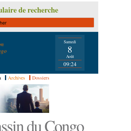
laire de recherche
Samedi
on
8
ngo
Août
09:24
a
Archives
Dossiers
Bassin du Congo