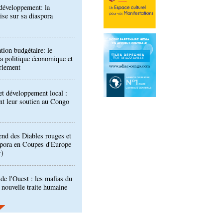
tion budgétaire: le
a politique économique et
rlement
t développement local :
ent leur soutien au Congo
end des Diables rouges et
spora en Coupes d'Europe
r)
de l'Ouest : les mafias du
 nouvelle traite humaine
longa élue présidente du
port Pointe-Noire
ntre des Congolais de