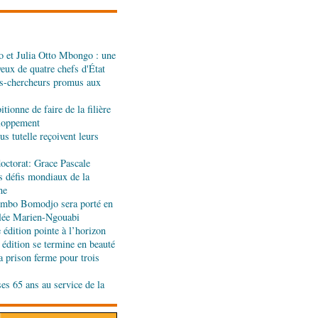
 et Julia Otto Mbongo : une
: Denis Sassou N'Guesso
yeux de quatre chefs d'État
n de la Grande foire
s-chercheurs promus aux
tionne de faire de la filière
eignants-chercheurs
eloppement
u Cames
s tutelle reçoivent leurs
octorat: Grace Pascale
s défis mondiaux de la
es formateurs en
ne
jombo Bomodjo sera porté en
olée Marien-Ngouabi
édition pointe à l’horizon
ande rentrée littéraire de
 édition se termine en beauté
'honneur
a prison ferme pour trois
ses 65 ans au service de la
ion de la Gfac : le défi
produits alimentaires de