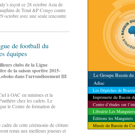
qualité
aly’s reçoit ce 28 octobre Asia de
 dauphins de Total &P Congo contre
 29 octobre avec une seule rencontre
gue de football du
es équipes
leurs clubs de la Ligue
tre de la saison sportive 2015-
Le Groupe Bassin d
 Loboko dans l’arrondissement III
Adiac
Les Dépêches de Brazzav
 Ciel à OAC en minimes et la
Imprimerie du Bassin 
anthère chez les cadets. Le
Centre d’études sur l’in
 par le Centre de formation de
Librairie Les Manguiers
Éditions les Manguiers
 cadre de cette cérémonie de clôture
Musée du Bassin du Co
eront remis aux meilleurs joueurs et