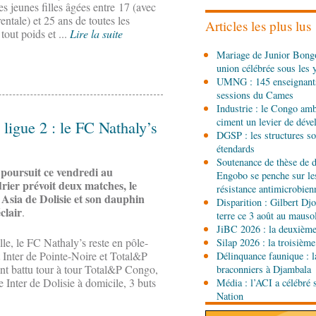
es jeunes filles âgées entre 17 (avec
l'étranger à Brazzaville
entale) et 25 ans de toutes les
Articles les plus lus
 tout poids et ...
Lire la suite
06-08-2026 15:30
Mariage de Junior Bongo
Économie
Agriculture 
union célébrée sous les 
lance la deuxième éditio
UMNG : 145 enseignant
agricole du Congo
sessions du Cames
06-08-2026 15:10
Industrie : le Congo ambi
Société
UMNG : 145 ens
ciment un levier de dév
ligue 2 : le FC Nathaly’s
promus aux sessions d
DGSP : les structures sou
étendards
Soutenance de thèse de d
06-08-2026 15:00
 poursuit ce vendredi au
Engobo se penche sur le
Société
Projet PSIPJ : d
rier prévoit deux matches, le
résistance antimicrobien
apprentissage
Asia de Dolisie et son dauphin
Disparition : Gilbert D
clair
.
terre ce 3 août au maus
06-08-2026 15:00
JiBC 2026 : la deuxième 
Art-Culture-Média
9e Gr
lle, le FC Nathaly’s reste en pôle-
Silap 2026 : la troisième
Kinshasa : le Congo à l
t Inter de Pointe-Noire et Total&P
Délinquance faunique : l
 battu tour à tour Total&P Congo,
braconniers à Djambala
 Inter de Dolisie à domicile, 3 buts
Média : l’ACI a célébré 
06-08-2026 15:00
Nation
Économie
Deuxième édit
d’offrir à la nation des 