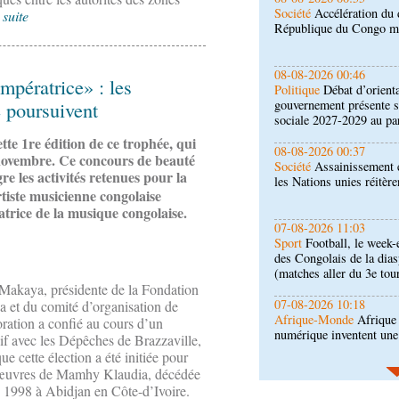
Politique
Débat d’orienta
 suite
gouvernement présente s
sociale 2027-2029 au pa
08-08-2026 00:37
pératrice» : les
Société
Assainissement e
les Nations unies réitèr
e poursuivent
ette 1re édition de ce trophée, qui
07-08-2026 11:03
 novembre. Ce concours de beauté
Sport
Football, le week-
e les activités retenues pour la
des Congolais de la dia
tiste musicienne congolaise
(matches aller du 3e tou
rice de la musique congolaise.
07-08-2026 10:18
Afrique-Monde
Afrique 
numérique inventent une
akaya, présidente de la Fondation
07-08-2026 10:10
et du comité d’organisation de
Sport
Nzango: Sylvie Ma
ation a confié au cours d’un
bureau exécutif d’Afis s
sif avec les Dépêches de Brazzaville,
ue cette élection a été initiée pour
 œuvres de Mamhy Klaudia, décédée
06-08-2026 16:30
 1998 à Abidjan en Côte-d’Ivoire.
Société
Diaspora : renco