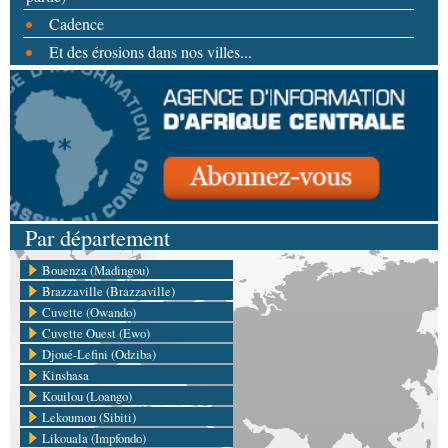
Cadence
Et des érosions dans nos villes...
Par département
Bouenza (Madingou)
Brazzaville (Brazzaville)
Cuvette (Owando)
Cuvette Ouest (Ewo)
Djoué-Lefini (Odziba)
Kinshasa
Kouilou (Loango)
Lekoumou (Sibiti)
Likouala (Impfondo)