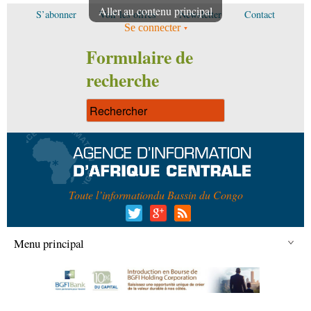
Aller au contenu principal
S’abonner
Voir les offres
Newsletter
Contact
Se connecter
Formulaire de
recherche
Toute l’information
du Bassin du Congo
Menu principal