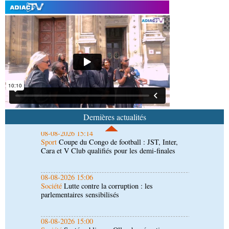
08-08-2026 16:34
Société
Lutte contre les épidémies : les employés
de la maison de retraite Kambissi en formation
08-08-2026 16:00
Société
Distinction : Darrel Ornelle Elion Assiana
promue maître-assistant Cames
08-08-2026 15:14
Sport
Coupe du Congo de football : JST, Inter,
Cara et V Club qualifiés pour les demi-finales
Dernières actualités
08-08-2026 15:06
Société
Lutte contre la corruption : les
parlementaires sensibilisés
08-08-2026 15:00
Société
Santé publique : Ollombo réceptionne son
hôpital de référence
08-08-2026 14:27