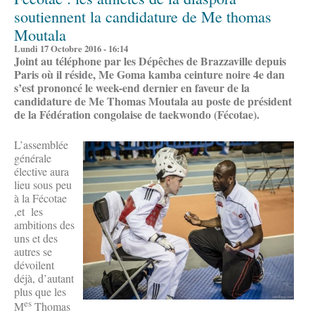
soutiennent la candidature de Me thomas
Moutala
Lundi 17 Octobre 2016 - 16:14
Joint au téléphone par les Dépêches de Brazzaville depuis
Paris où il réside, Me Goma kamba ceinture noire 4e dan
s’est prononcé le week-end dernier en faveur de la
candidature de Me Thomas Moutala au poste de président
de la Fédération congolaise de taekwondo (Fécotae).
L’assemblée
générale
élective aura
lieu sous peu
à la Fécotae
,et les
ambitions des
uns et des
autres se
dévoilent
déjà, d’autant
plus que les
es
M
Thomas