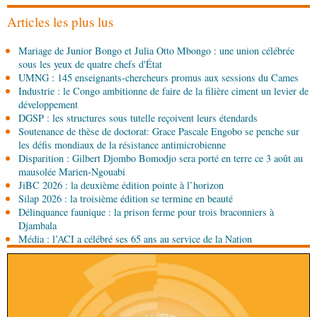
gouvernement présente sa politique économique et
sociale 2027-2029 au Parlement
Articles les plus lus
08-08-2026 00:30
Mariage de Junior Bongo et Julia Otto Mbongo : une union célébrée
Société
Assainissement et développement local :
sous les yeux de quatre chefs d'État
les Nations unies réitèrent leur soutien au Congo
UMNG : 145 enseignants-chercheurs promus aux sessions du Cames
Industrie : le Congo ambitionne de faire de la filière ciment un levier de
07-08-2026 11:03
développement
Sport
Football, le week-end des Diables rouges et
DGSP : les structures sous tutelle reçoivent leurs étendards
des Congolais de la diaspora en Coupes d'Europe
Soutenance de thèse de doctorat: Grace Pascale Engobo se penche sur
(matches aller du 3e tour)
les défis mondiaux de la résistance antimicrobienne
Disparition : Gilbert Djombo Bomodjo sera porté en terre ce 3 août au
07-08-2026 10:15
mausolée Marien-Ngouabi
Afrique-Monde
Afrique de l'Ouest : les mafias du
JiBC 2026 : la deuxième édition pointe à l’horizon
numérique inventent une nouvelle traite humaine
Silap 2026 : la troisième édition se termine en beauté
Délinquance faunique : la prison ferme pour trois braconniers à
07-08-2026 10:15
Djambala
Sport
Nzango: Sylvie Malonga élue présidente du
Média : l’ACI a célébré ses 65 ans au service de la Nation
bureau exécutif d’Afis sport Pointe-Noire