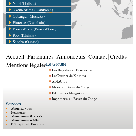
Niari (Dolisie)
Nkeni-Alima (Gamboma)
Oubangui (Mossaka)
Plateaux (Djambala)
Pointe-Noire (Pointe-Noire)
Pool (Kinkala)
Sangha (Ouesso)
Accueil
Partenaires
Annonceurs
Contact
Crédits
Le Groupe
Mentions légales
Les Dépêches de Brazzaville
Le Courrier de Kinshasa
ADIAC TV
Musée du Bassin du Congo
Éditions les Manguiers
Imprimerie du Bassin du Congo
Services
Abonnez-vous
Newsletter
Abonnement flux RSS
Abonnement média
Offre spéciale Entreprise