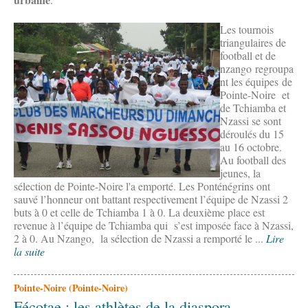
Les tournois
triangulaires de
football et de
nzango regroupa
nt les équipes de
Pointe-Noire et
de Tchiamba et
Nzassi se sont
déroulés du 15
au 16 octobre.
Au football des
jeunes, la
sélection de Pointe-Noire l'a emporté. Les Ponténégrins ont
sauvé l’honneur ont battant respectivement l’équipe de Nzassi 2
buts à 0 et celle de Tchiamba 1 à 0. La deuxième place est
revenue à l’équipe de Tchiamba qui s’est imposée face à Nzassi,
2 à 0. Au Nzango, la sélection de Nzassi a remporté le ...
Lire
la suite
Pointe-Noire (Pointe-Noire)
Fécotae : les athlètes de la diaspora