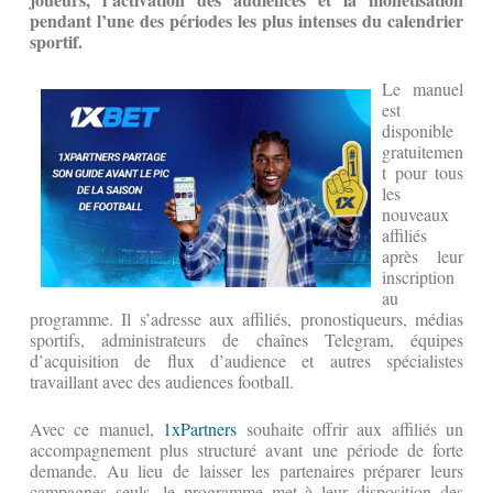
pendant l’une des périodes les plus intenses du calendrier
sportif.
Le manuel
est
disponible
gratuitemen
t pour tous
les
nouveaux
affiliés
après leur
inscription
au
programme. Il s’adresse aux affiliés, pronostiqueurs, médias
sportifs, administrateurs de chaînes Telegram, équipes
d’acquisition de flux d’audience et autres spécialistes
travaillant avec des audiences football.
Avec ce manuel,
1xPartners
souhaite offrir aux affiliés un
accompagnement plus structuré avant une période de forte
demande. Au lieu de laisser les partenaires préparer leurs
campagnes seuls, le programme met à leur disposition des