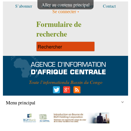
Aller au contenu principal
S’abonner
Voir les offres
Newsletter
Contact
Se connecter
Formulaire de
recherche
Toute l’information
du Bassin du Congo
Menu principal