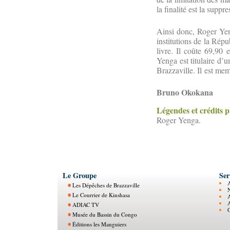
la finalité est la suppr
Ainsi donc, Roger Yeng
institutions de la Rép
livre. Il coûte 69,90
Yenga est titulaire d’u
Brazzaville. Il est me
Bruno Okokana
Légendes et crédits 
Roger Yenga.
Le Groupe
Ser
Les Dépêches de Brazzaville
N
Le Courrier de Kinshasa
ADIAC TV
O
Musée du Bassin du Congo
Éditions les Manguiers