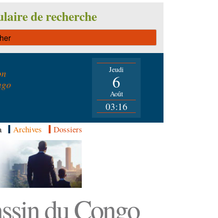
laire de recherche
Jeudi
on
6
ngo
Août
03:16
a
Archives
Dossiers
Bassin du Congo