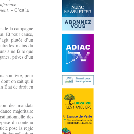
onférence
ment. »
C’est la
ors de la campagne
en. Et pour cause,
’agit plutôt d’un
entre les mains du
uits à ne faire que
ganes, privés d’un
ans son livre, pour
dont on sait qu’il
n État de droit en
tion des mandats
ndance majoritaire
stitutionnelle des
reprise du contenu
icle pose la règle
stitutionnelle dont