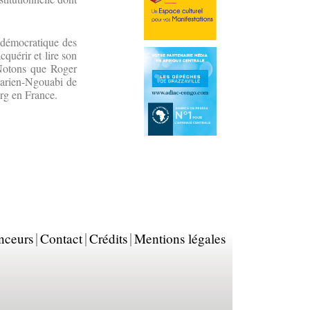
n démocratique des
quérir et lire son
otons que Roger
 Marien-Ngouabi de
urg en France.
nceurs
Contact
Crédits
Mentions légales