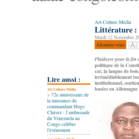
Art-Culture-Média
Littérature :
Mardi 12 Novembre 20
Abonnez-vous
Plaidoyer pour la fin
politique de la Const
car, la langue de boi
irrémédiablement tout
Lire aussi :
institutionnel, souti
basées en Allemagne
Art-Culture-Média
>
72e anniversaire de
la naissance du
commandant Hugo
Chávez : l’ambassade
du Venezuela au
Congo célèbre
l'événement