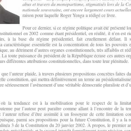
abus et travers du monopartisme, stigmatisés lors de la C
nationale souveraine, ont encore largement cours actuelle
raison pour laquelle Roger Yenga a rédigé ce livre.
Pour ce dernier, si ce régime politique avait été présenté l
titutionnel en 2002 comme étant présidentiel, en réalité, il n’en est ri
irs, à la base du régime présidentiel, fait cruellement défaut. Il s
a caractéristique essentielle est la concentration de tous les pouvoirs 
que, au détriment d’autres organes constitutionnels, très affaiblis et réd
n. La toute puissance du président de la République écrase ces autres or
urs différentes attributions constitutionnelles, dans toute leur plénitude.
 que l’auteur plaide, à travers plusieurs propositions concrètes faites d
le constitution, qui mettra définitivement un terme au présidentialisme 
e sérieusement l’avènement d’une véritable démocratie pluraliste et d’u
.
où la tendance est à la mobilisation pour le respect de la limita
soutenue par l’auteur peut paraître comme allant à l’encontre de la te
 l’auteur refuse d’être assimilé à un fossoyeur de cette limitation con
puisque, parmi ses propositions pour la future Constitution, il y a la 
alinéa 3 de la Constitution du 20 janvier 2002. À propos, le premier art
ndats présidentiels et le second interdit formellement toute révision con