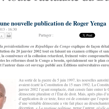
 une nouvelle publication de Roger Yenga
13 - 16:30
Partager :
explique de façon détai
 du présidentialisme en République du Congo​
itution du 20 janvier 2002 tout en faisant un examen critique et sa
s, la connivence et la collusion retardent, freinent voire compromett
es les réformes dont le Congo a besoin, spécialement sur le plan co
ent l’auteur dans cet ouvrage publié aux Éditions universitaires eu
Au sortir de la guerre du 5 juin 1997, les nouvelles autorité
avaient écarté la Constitution du 15 mars 1992. La Constit
janvier 2002 l’ayant remplacée, était censée faire entrer le
démocratie pluraliste et l’État de droit. Mais, après plus d
d’application de ce texte, force est de constater que l’espoi
d’une véritable démocratie a vite fait place au désenchantem
déception.
« La pratique politique,
pense l’auteur
, révèle a