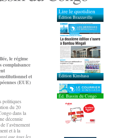
Lire le quotidien
Édition Brazzaville
Édition Kinshasa
llée, le régime
ns complaisance
ent
nstitutionnel et
ropéennes (EUE)
Éd. Bassin du Congo
s politiques
ution du 20
 Congo dans la
’une décennie
r de l’avènement
ent et à la
ussi que tous les