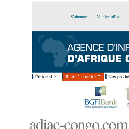
S’abonner
Voir les offres
Éditorial
Toute l’actualité
Nos produi
adiac-congo.com :