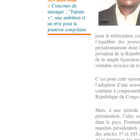
Art-Culture-Média
>
Concours de
musique : "Talents
+", une ambition et
un rêve pour la
jeunesse congolaise
pour le référendum cons
l’équilibre des pouvo
présidentialisme dont l
président de la Républi
de la simple figuratio
véritable exercice de le
C’est pour cette raison
l’adoption d’une nouvel
continue à compromettr
République du Congo
Mais, à une période 
présidentiels, l’idée 
dans le pays. Pourtant
mandats présidentiels 
des articles 57 et 185 
de la limitation des ma