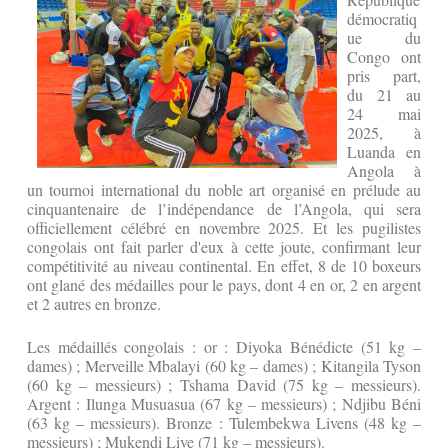
démocratiq
ue du
Congo ont
pris part,
du 21 au
24 mai
2025, à
Luanda en
Angola à
un tournoi international du noble art organisé en prélude au
cinquantenaire de l’indépendance de l’Angola, qui sera
officiellement célébré en novembre 2025. Et les pugilistes
congolais ont fait parler d'eux à cette joute, confirmant leur
compétitivité au niveau continental. En effet, 8 de 10 boxeurs
ont glané des médailles pour le pays, dont 4 en or, 2 en argent
et 2 autres en bronze.
Les médaillés congolais : or : Diyoka Bénédicte (51 kg –
dames) ; Merveille Mbalayi (60 kg – dames) ; Kitangila Tyson
(60 kg – messieurs) ; Tshama David (75 kg – messieurs).
Argent : Ilunga Musuasua (67 kg – messieurs) ; Ndjibu Béni
(63 kg – messieurs). Bronze : Tulembekwa Livens (48 kg –
messieurs) ; Mukendi Live (71 kg – messieurs).