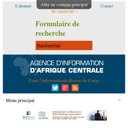
Aller au contenu principal
S’abonner
Voir les offres
Newsletter
Contact
Se connecter
Formulaire de
recherche
Toute l’information
du Bassin du Congo
Menu principal