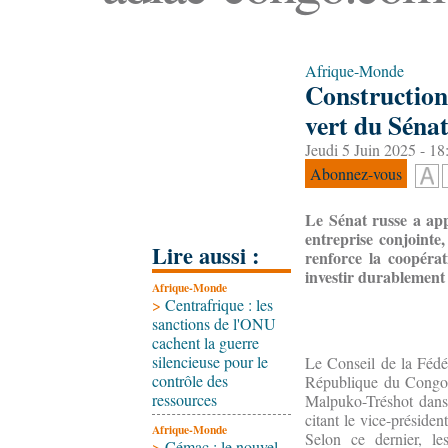
Afrique-Monde
Construction
vert du Sénat
Jeudi 5 Juin 2025 - 18
Abonnez-vous
Le Sénat russe a ap
entreprise conjointe,
Lire aussi :
renforce la coopérat
investir durablement
Afrique-Monde
>
Centrafrique : les
sanctions de l'ONU
cachent la guerre
silencieuse pour le
Le Conseil de la Fédér
contrôle des
République du Congo s
ressources
Malpuko-Tréshot dans c
citant le vice-préside
Afrique-Monde
Selon ce dernier, le
>
Cémac : le nouvel