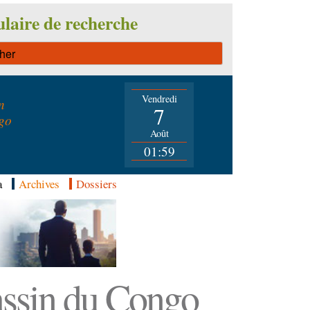
laire de recherche
Vendredi
n
7
go
Août
01:59
a
Archives
Dossiers
Bassin du Congo