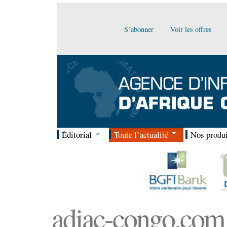
S’abonner
Voir les offres
Éditorial
Toute l’actualité
Nos produi
adiac-congo.com :