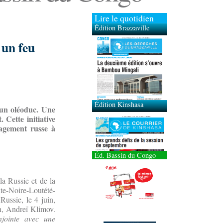
Lire le quotidien
Édition Brazzaville
 un feu
Édition Kinshasa
 un oléoduc. Une
 Cette initiative
gagement russe à
Éd. Bassin du Congo
la Russie et de la
te-Noire-Loutété-
Russie, le 4 juin,
on, Andreï Klimov.
njointe avec une