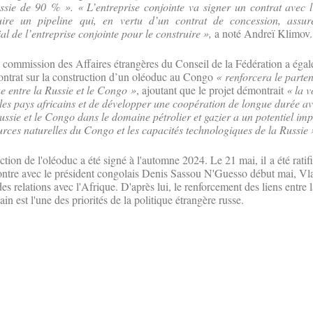
ussie de 90 % ».
« L’entreprise conjointe va signer un contrat avec 
uire un pipeline qui, en vertu d’un contrat de concession, assur
 de l’entreprise conjointe pour le construire »,
a noté Andreï Klimov.
a commission des Affaires étrangères du Conseil de la Fédération a éga
 contrat sur la construction d’un oléoduc au Congo
« renforcera le parten
e entre la Russie et le Congo »
, ajoutant que le projet démontrait
« la v
 les pays africains et de développer une coopération de longue durée av
ussie et le Congo dans le domaine pétrolier et gazier a un potentiel imp
urces naturelles du Congo et les capacités technologiques de la Russie 
ction de l'oléoduc a été signé à l'automne 2024. Le 21 mai, il a été rati
ontre avec le président congolais Denis Sassou N'Guesso début mai, Vl
es relations avec l'Afrique. D'après lui, le renforcement des liens entre l
in est l'une des priorités de la politique étrangère russe.