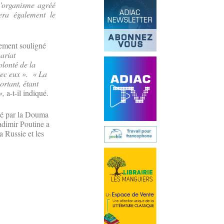
l’organisme agréé
era également le
lement souligné
ariat
olonté de la
ec eux ».
« La
ortant, étant
»,
a-t-il indiqué.
fié par la Douma
adimir Poutine a
a Russie et les