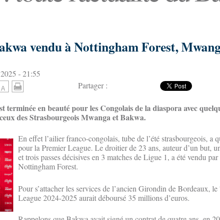
Bakwa vendu à Nottingham Forest, Mwang
 2025 - 21:55
Partager :
est terminée en beauté pour les Congolais de la diaspora avec que
ceux des Strasbourgeois Mwanga et Bakwa.
En effet l’ailier franco-congolais, tube de l’été strasbourgeois, a q
pour la Premier League. Le droitier de 23 ans, auteur d’un but, u
et trois passes décisives en 3 matches de Ligue 1, a été vendu pa
Nottingham Forest.
Pour s’attacher les services de l’ancien Girondin de Bordeaux, le
League 2024-2025 aurait déboursé 35 millions d’euros.
Rappelons que Bakwa avait signé un contrat de quatre ans, en 2