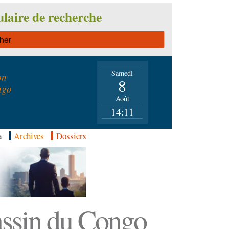
laire de recherche
Samedi
on
8
ngo
Août
14:11
a
Archives
Dossiers
Bassin du Congo