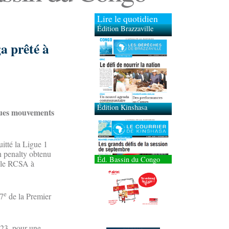
Lire le quotidien
Édition Brazzaville
a prêté à
Édition Kinshasa
lques mouvements
uitté la Ligue 1
n penalty obtenu
Éd. Bassin du Congo
r le RCSA à
e
 7
de la Premier
023, pour une