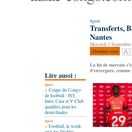
Sport
Transferts, 
Nantes
Mercredi 3 Septembre
Abonnez-vous
La fin de mercato s’
d’envergure, comme 
Lire aussi :
Sport
>
Coupe du Congo
de football : JST,
Inter, Cara et V Club
qualifiés pour les
demi-finales
Sport
>
Football, le week-
end des Diables