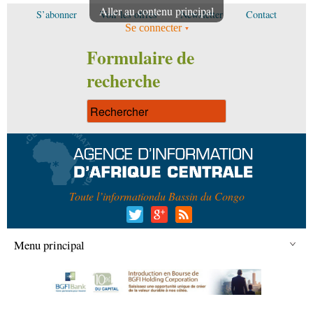
Aller au contenu principal
S’abonner
Voir les offres
Newsletter
Contact
Se connecter
Formulaire de
recherche
Toute l’information
du Bassin du Congo
Menu principal