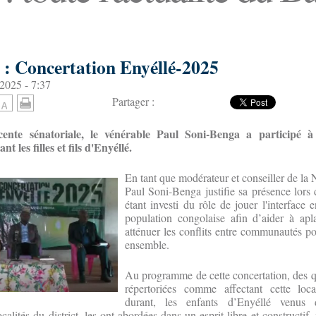
e : Concertation Enyéllé-2025
2025 - 7:37
Partager :
cente sénatoriale, le vénérable Paul Soni-Benga a participé 
t les filles et fils d'Enyéllé.
En tant que modérateur et conseiller de la 
Paul Soni-Benga justifie sa présence lors 
étant investi du rôle de jouer l'interface e
population congolaise afin d’aider à apla
atténuer les conflits entre communautés p
ensemble.
Au programme de cette concertation, des q
répertoriées comme affectant cette loca
durant, les enfants d’Enyéllé venus 
ocalités du district, les ont abordées dans un esprit libre et constructif