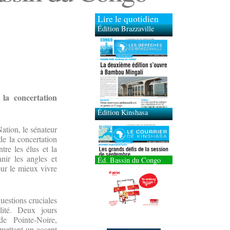
Lire le quotidien
Édition Brazzaville
Édition Kinshasa
à
la concertation
Nation, le sénateur
de la concertation
ntre les élus et la
nir les angles et
Éd. Bassin du Congo
our le mieux vivre
uestions cruciales
lité. Deux jours
de Pointe-Noire,
, mettant un accent