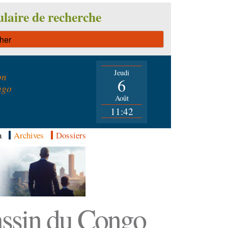
laire de recherche
Jeudi
on
6
ngo
Août
11:42
a
Archives
Dossiers
Bassin du Congo