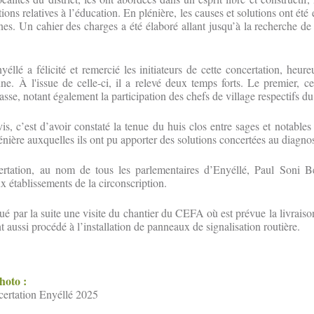
tions relatives à l’éducation. En plénière, les causes et solutions ont été
s. Un cahier des charges a été élaboré allant jusqu’à la recherche de 
éllé a félicité et remercié les initiateurs de cette concertation, heure
nne. À l'issue de celle-ci, il a relevé deux temps forts. Le premier, ce
asse, notant également la participation des chefs de village respectifs du 
s, c’est d’avoir constaté la tenue du huis clos entre sages et notables
énière auxquelles ils ont pu apporter des solutions concertées au diagnost
rtation, au nom de tous les parlementaires d’Enyéllé, Paul Soni B
ux établissements de la circonscription.
tué par la suite une visite du chantier du CEFA où est prévue la livrais
nt aussi procédé à l’installation de panneaux de signalisation routière.
photo :
ncertation Enyéllé 2025