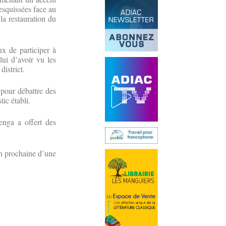
 esquissées face au
la restauration du
ux de participer à
lui d’avoir vu les
district.
 pour débattre des
ic établi.
enga a offert des
on prochaine d’une