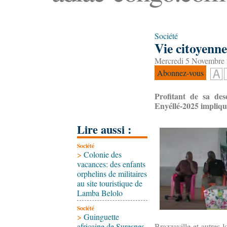
Société
Vie citoyenn
Mercredi 5 Novembre 
Abonnez-vous
Profitant de sa des
Enyéllé-2025 impliquan
Lire aussi :
Société
>
Colonie des
vacances: des enfants
orphelins de militaires
au site touristique de
Lamba Belolo
Société
>
Guinguette
africaine de Suresnes
Brazzaville et autres l