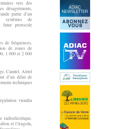
ntaires vers des
ces désagréments,
rande partie d’un
s systèmes de
 futur protocole
es de fréquences,
tion de zones de
00, 1 000 et 2 000
e, Camtel, Airtel
ont d’un délai de
stements techniques
régulation viendra
 radioélectrique.
abon et l’Angola,
frontalières.