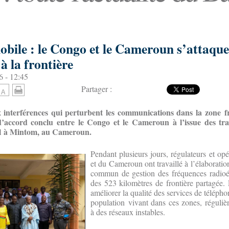
obile : le Congo et le Cameroun s’attaqu
à la frontière
6 - 12:45
Partager :
interférences qui perturbent les communications dans la zone fron
 d’accord conclu entre le Congo et le Cameroun à l’issue des tr
ril à Mintom, au Cameroun.
Pendant plusieurs jours, régulateurs et o
et du Cameroun ont travaillé à l’élaborat
commun de gestion des fréquences radioél
des 523 kilomètres de frontière partagée.
améliorer la qualité des services de téléph
population vivant dans ces zones, réguliè
à des réseaux instables.