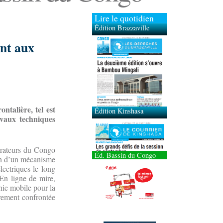
Lire le quotidien
Édition Brazzaville
ent aux
Édition Kinshasa
talière, tel est
avaux techniques
pérateurs du Congo
Éd. Bassin du Congo
ion d’un mécanisme
ectriques le long
 En ligne de mire,
onie mobile pour la
rement confrontée