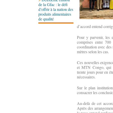
de la Gfac : le défi
d’offrir à la nation des
produits alimentaires
de qualité
d’accord entend corri
Pour y parvenir, les 
comprises entre 700
coordination avec des s
mètres selon les cas.
Ces nouvelles exigenc
et MTN Congo, qui on
trente jours pour en êt
nécessaires.
Sur le plan institutio
consacrer les conclusio
Au-delà de cet accord
Après des arrangement
le pays entend renforce