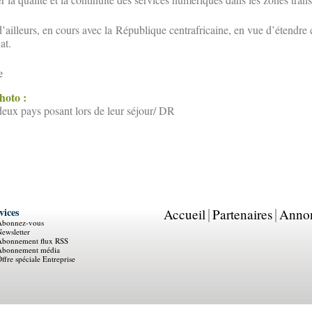
d’ailleurs, en cours avec la République centrafricaine, en vue d’étendre
at.
e
photo :
deux pays posant lors de leur séjour/ DR
vices
Accueil
Partenaires
Anno
Abonnez-vous
ewsletter
Abonnement flux RSS
Abonnement média
ffre spéciale Entreprise