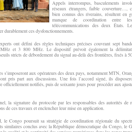
Appels interrompus, basculements involo
réseaux étrangers, faible couverture…, 
bien connus des riverains, résultent en g
manque de coordination entre le
télécommunications des deux États. Le
ger durablement ces dysfonctionnements.
experts ont défini des règles techniques précises couvrant sept band
 MHz et 3 800 MHz. Le dispositif prévoit également la délimita
euils stricts de débordement du signal au-delà des frontières, fixés à 5
es s’imposeront aux opérateurs des deux pays, notamment MTN, Orang
t pris part aux discussions. Une fois l’accord signé, ils disposer
re officiellement notifiés, puis de soixante jours pour procéder aux aju
nnel, la signature du protocole par les responsables des autorités de 
ns de ces travaux et enclencher leur mise en application.
, le Congo poursuit sa stratégie de coordination régionale du spectre
s similaires conclus avec la République démocratique du Congo, le G
r la qualité et la continuité des services numériques dans les zones trans