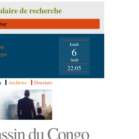
laire de recherche
Jeudi
on
6
ngo
Août
22:05
a
Archives
Dossiers
Bassin du Congo