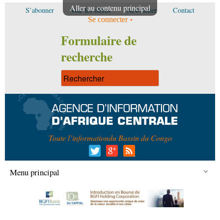
Aller au contenu principal
S’abonner
Voir les offres
Newsletter
Contact
Se connecter
Formulaire de
recherche
Toute l’information
du Bassin du Congo
Menu principal