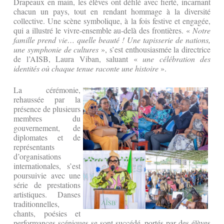
Drapeaux en main, les élèves ont défilé avec fierté, incarnant
chacun un pays, tout en rendant hommage à la diversité
collective. Une scène symbolique, à la fois festive et engagée,
qui a illustré le vivre-ensemble au-delà des frontières. «
Notre
famille prend vie… quelle beauté ! Une tapisserie de nations,
une symphonie de cultures
», s’est enthousiasmée la directrice
de l’AISB, Laura Viban, saluant «
une célébration des
identités où chaque tenue raconte une histoire
».
La cérémonie,
rehaussée par la
présence de plusieurs
membres du
gouvernement, de
diplomates et de
représentants
d’organisations
internationales, s’est
poursuivie avec une
série de prestations
artistiques. Danses
traditionnelles,
chants, poésies et
performances scéniques se sont succédé, portés par des élèves