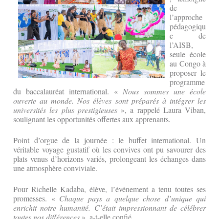
de
l’approche
pédagogiqu
e de
l’AISB,
seule école
au Congo à
proposer le
programme
du baccalauréat international. «
Nous sommes une école
ouverte au monde. Nos élèves sont préparés à intégrer les
universités les plus prestigieuses
», a rappelé Laura Viban,
soulignant les opportunités offertes aux apprenants.
Point d’orgue de la journée : le buffet international. Un
véritable voyage gustatif où les convives ont pu savourer des
plats venus d’horizons variés, prolongeant les échanges dans
une atmosphère conviviale.
Pour Richelle Kadaba, élève, l’événement a tenu toutes ses
promesses. «
Chaque pays a quelque chose d’unique qui
enrichit notre humanité. C’était impressionnant de célébrer
toutes nos différences
», a-t-elle confié.