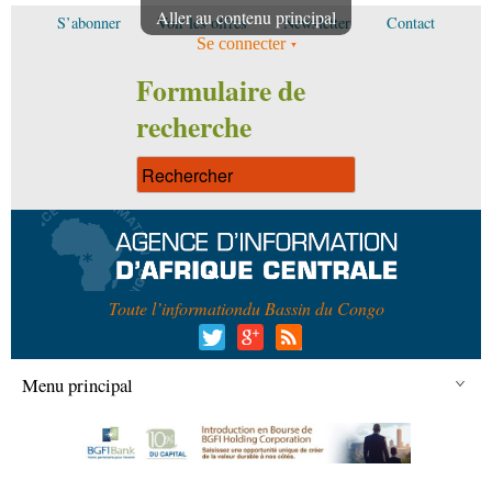
Aller au contenu principal
S’abonner
Voir les offres
Newsletter
Contact
Se connecter
Formulaire de
recherche
Toute l’information
du Bassin du Congo
Menu principal