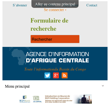
Aller au contenu principal
S’abonner
Voir les offres
Newsletter
Contact
Se connecter
Formulaire de
recherche
Toute l’information
du Bassin du Congo
Menu principal