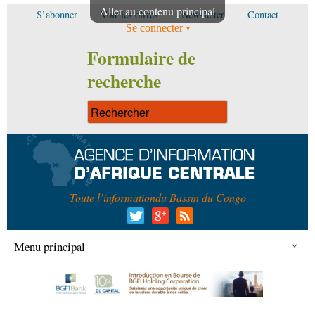
Aller au contenu principal
S’abonner
Voir les offres
Newsletter
Contact
Se connecter
Formulaire de
recherche
Toute l’information
du Bassin du Congo
Menu principal