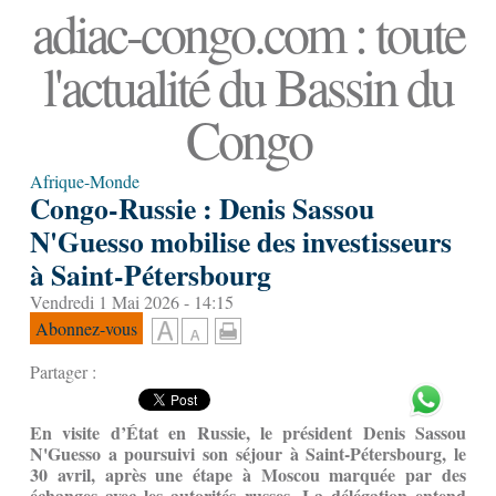
adiac-congo.com : toute
l'actualité du Bassin du
Congo
Afrique-Monde
Congo-Russie : Denis Sassou
N'Guesso mobilise des investisseurs
à Saint-Pétersbourg
Vendredi 1 Mai 2026 - 14:15
Abonnez-vous
Partager :
En visite d’État en Russie, le président Denis Sassou
N'Guesso a poursuivi son séjour à Saint-Pétersbourg, le
30 avril, après une étape à Moscou marquée par des
échanges avec les autorités russes. La délégation entend