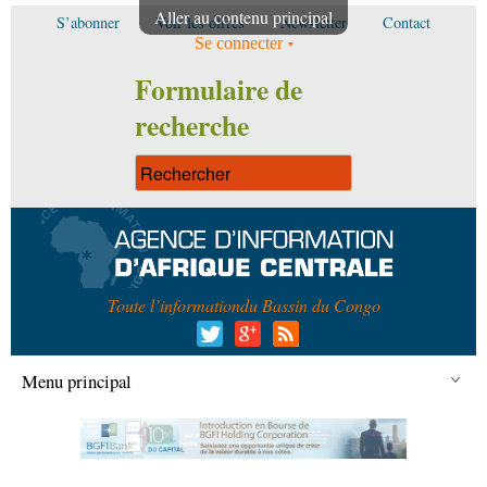
Aller au contenu principal
S’abonner
Voir les offres
Newsletter
Contact
Se connecter
Formulaire de
recherche
Toute l’information
du Bassin du Congo
Menu principal