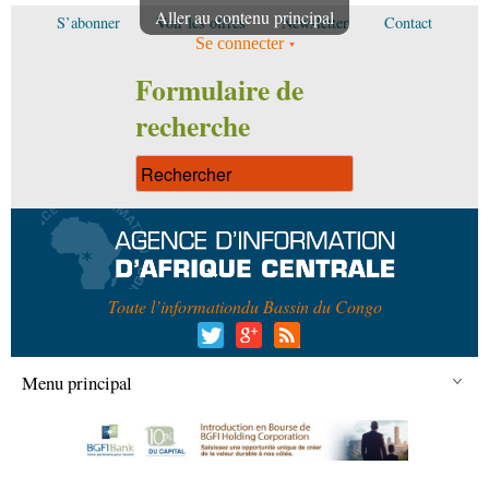
Aller au contenu principal
S’abonner
Voir les offres
Newsletter
Contact
Se connecter
Formulaire de
recherche
Toute l’information
du Bassin du Congo
Menu principal