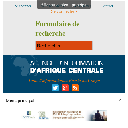
Aller au contenu principal
S’abonner
Voir les offres
Newsletter
Contact
Se connecter
Formulaire de
recherche
Toute l’information
du Bassin du Congo
Menu principal