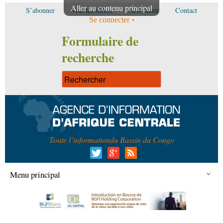
Aller au contenu principal
S’abonner
Voir les offres
Newsletter
Contact
Se connecter
Formulaire de
recherche
Toute l’information
du Bassin du Congo
Menu principal