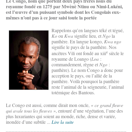
Le Congo, nom que portent deux pays frères issus du
royaume fondé en 1275 par Mwènè Ntinu ou Nimi-Lukéni,
est l’œuvre d’un puissant symbole dont les Congolais eux-
mêmes n’ont pas à ce jour saisi toute la portée
Rappelons qu’en langues téké et tégué,
Ko
ou
Kwa
signifie lieu, et
Ngo
la
panthère. En langue kongo,
Kwa ngo
signifie le pays de la panthère. Nos
e
ancêtres Vili ont fondé au xiii
siècle le
royaume de Loango (
Loa
:
commandement, règne et
Ngo
:
panthère). Le nom Congo a donc pour
acception le pays, ou l’allié de la
panthère. Voilà pourquoi la panthère
reste l’animal de la seigneurie, l’animal
totémique des Bantous.
Le Congo est aussi, comme dirait mon oncle,
« ce
grand fleuve
qui avale tous les fleuves »
, entouré d’une végétation, l’une des
plus luxuriantes qui soient au monde, riche, dense et variée,
inondée d’une subtile ...
Lire la suite