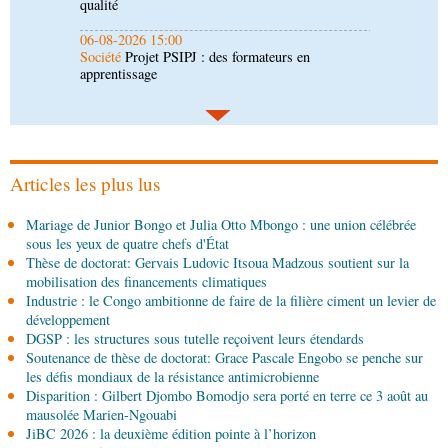
06-08-2026 14:30
Économie
Gfac 2026 : des produits locaux dans
les stands, des surgelés dans les assiettes
06-08-2026 14:15
Société
Épidémie d'Ebola : le gouvernement
renforce la riposte avec l'appui de l'OMS et
d'Africa CDC
Articles les plus lus
06-08-2026 12:38
Mariage de Junior Bongo et Julia Otto Mbongo : une union célébrée
Sport
Communiqué : Samira Leonie, nouvelle
sous les yeux de quatre chefs d'État
ambassadrice de la marque 1xBet Congo-
Thèse de doctorat: Gervais Ludovic Itsoua Madzous soutient sur la
Brazzaville
mobilisation des financements climatiques
06-08-2026 09:30
Industrie : le Congo ambitionne de faire de la filière ciment un levier de
Politique
Assemblée nationale: la Commission
développement
Ecofin s’imprègne des réalités du CHU-B
DGSP : les structures sous tutelle reçoivent leurs étendards
Soutenance de thèse de doctorat: Grace Pascale Engobo se penche sur
les défis mondiaux de la résistance antimicrobienne
06-08-2026 08:45
Disparition : Gilbert Djombo Bomodjo sera porté en terre ce 3 août au
Politique
Vie des institutions : Pierre Ngolo et
mausolée Marien-Ngouabi
Pierre Oba jettent les bases d’une collaboration
JiBC 2026 : la deuxième édition pointe à l’horizon
fructueuse