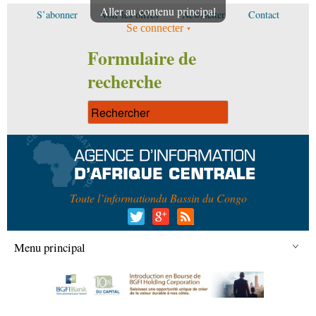
Aller au contenu principal
S’abonner
Voir les offres
Newsletter
Contact
Se connecter
Formulaire de
recherche
Toute l’information
du Bassin du Congo
Menu principal