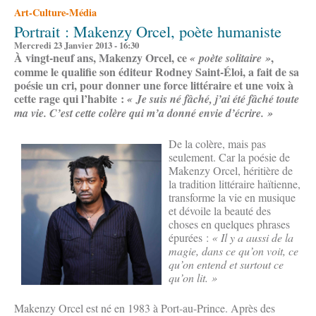
Art-Culture-Média
Portrait : Makenzy Orcel, poète humaniste
Mercredi 23 Janvier 2013 - 16:30
À vingt-neuf ans, Makenzy Orcel, ce
,
« poète solitaire »
comme le qualifie son éditeur Rodney Saint-Éloi, a fait de sa
poésie un cri, pour donner une force littéraire et une voix à
cette rage qui l’habite :
« Je suis né fâché, j’ai été fâché toute
ma vie. C’est cette colère qui m’a donné envie d’écrire. »
De la colère, mais pas
seulement. Car la poésie de
Makenzy Orcel, héritière de
la tradition littéraire haïtienne,
transforme la vie en musique
et dévoile la beauté des
choses en quelques phrases
épurées :
« Il y a aussi de la
magie, dans ce qu’on voit, ce
qu’on entend et surtout ce
qu’on lit. »
Makenzy Orcel est né en 1983 à Port-au-Prince. Après des