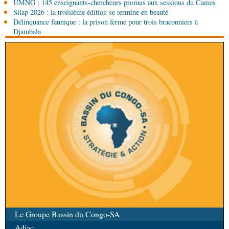
UMNG : 145 enseignants-chercheurs promus aux sessions du Cames
06-08-2026 08:30
Silap 2026 : la troisième édition se termine en beauté
Afrique-Monde
Centrafrique : les sanctions de
Délinquance faunique : la prison ferme pour trois braconniers à
l'ONU cachent la guerre silencieuse pour le
Djambala
contrôle des ressources
Le Groupe Bassin du Congo-SA
Adiac