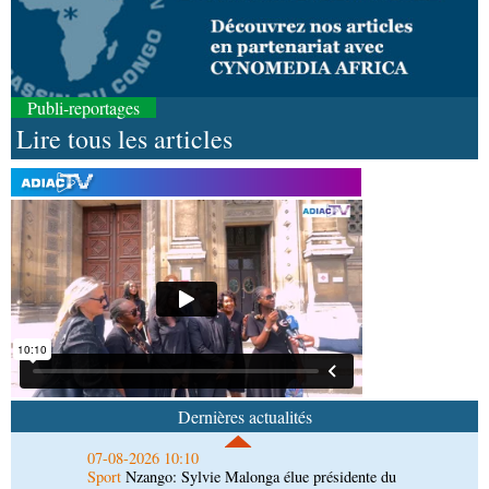
Publi-reportages
Lire tous les articles
07-08-2026 11:03
Sport
Football, le week-end des Diables rouges et
des Congolais de la diaspora en Coupes d'Europe
(matches aller du 3e tour)
07-08-2026 10:18
Afrique-Monde
Afrique de l'Ouest : les mafias du
numérique inventent une nouvelle traite humaine
07-08-2026 10:10
Sport
Nzango: Sylvie Malonga élue présidente du
bureau exécutif d’Afis sport Pointe-Noire
Dernières actualités
06-08-2026 16:30
Société
Diaspora : rencontre des Congolais de