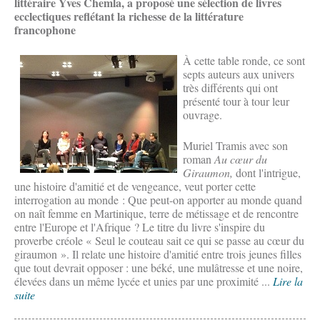
littéraire Yves Chemla, a proposé une sélection de livres
ecclectiques reflétant la richesse de la littérature
francophone
À cette table ronde, ce sont
septs auteurs aux univers
très différents qui ont
présenté tour à tour leur
ouvrage.
Muriel Tramis avec son
roman
Au cœur du
Giraumon,
dont l'intrigue,
une histoire d'amitié et de vengeance, veut porter cette
interrogation au monde : Que peut-on apporter au monde quand
on naît femme en Martinique, terre de métissage et de rencontre
entre l'Europe et l'Afrique ? Le titre du livre s'inspire du
proverbe créole « Seul le couteau sait ce qui se passe au cœur du
giraumon ». Il relate une histoire d'amitié entre trois jeunes filles
que tout devrait opposer : une béké, une mulâtresse et une noire,
élevées dans un même lycée et unies par une proximité ...
Lire la
suite