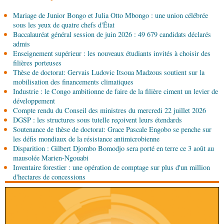
06-08-2026 08:30
Mariage de Junior Bongo et Julia Otto Mbongo : une union célébrée
Afrique-Monde
Centrafrique : les sanctions de
sous les yeux de quatre chefs d'État
l'ONU cachent la guerre silencieuse pour le
Baccalauréat général session de juin 2026 : 49 679 candidats déclarés
contrôle des ressources
admis
05-08-2026 22:10
Enseignement supérieur : les nouveaux étudiants invités à choisir des
Économie
Economie : un accord signé à Pointe-
filières porteuses
Noire pour la valorisation des produits forestiers
Thèse de doctorat: Gervais Ludovic Itsoua Madzous soutient sur la
non ligneux
mobilisation des financements climatiques
Industrie : le Congo ambitionne de faire de la filière ciment un levier de
05-08-2026 17:32
développement
Sport
Handball: le tournoi de gala se poursuit
Compte rendu du Conseil des ministres du mercredi 22 juillet 2026
DGSP : les structures sous tutelle reçoivent leurs étendards
Soutenance de thèse de doctorat: Grace Pascale Engobo se penche sur
05-08-2026 13:10
les défis mondiaux de la résistance antimicrobienne
Art-Culture-Média
72e anniversaire de la
Disparition : Gilbert Djombo Bomodjo sera porté en terre ce 3 août au
naissance du commandant Hugo Chávez :
mausolée Marien-Ngouabi
l’ambassade du Venezuela au Congo célèbre
Inventaire forestier : une opération de comptage sur plus d'un million
l'événement
d'hectares de concessions