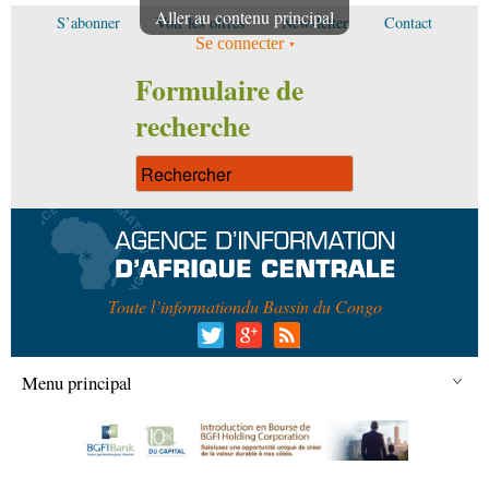
Aller au contenu principal
S’abonner
Voir les offres
Newsletter
Contact
Se connecter
Formulaire de
recherche
Toute l’information
du Bassin du Congo
Menu principal