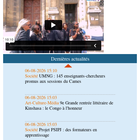
l'étranger à Brazzaville
06-08-2026 15:29
Économie
Agriculture : Denis Sassou N'Guesso
lance la deuxième édition de la Grande foire
agricole du Congo
06-08-2026 15:10
Société
UMNG : 145 enseignants-chercheurs
promus aux sessions du Cames
Dernières actualités
06-08-2026 15:03
Art-Culture-Média
9e Grande rentrée littéraire de
Kinshasa : le Congo à l'honneur
06-08-2026 15:03
Société
Projet PSIPJ : des formateurs en
apprentissage
06-08-2026 15:00
Économie
Deuxième édition de la GFAC : le défi
d’offrir à la nation des produits alimentaires de