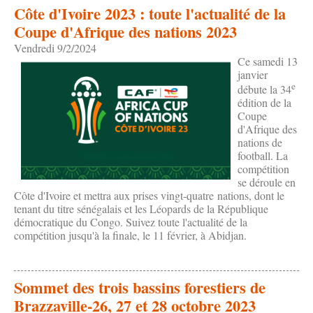
Côte d'Ivoire 2023 : toute l'actualité de la
Coupe d'Afrique des nations 2023
Vendredi 9/2/2024
Ce samedi 13
janvier
e
débute la 34
édition de la
Coupe
d'Afrique des
nations de
football. La
compétition
se déroule en
Côte d'Ivoire et mettra aux prises vingt-quatre nations, dont le
tenant du titre sénégalais et les Léopards de la République
démocratique du Congo. Suivez toute l'actualité de la
compétition jusqu'à la finale, le 11 février, à Abidjan.
Sommet des trois bassins forestiers de
Brazzaville-26, 27 et 28 octobre 2023