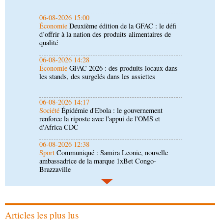
qualité
06-08-2026 14:28
Économie
GFAC 2026 : des produits locaux dans
les stands, des surgelés dans les assiettes
06-08-2026 14:17
Société
Épidémie d'Ebola : le gouvernement
renforce la riposte avec l'appui de l'OMS et
d'Africa CDC
06-08-2026 12:38
Sport
Communiqué : Samira Leonie, nouvelle
ambassadrice de la marque 1xBet Congo-
Brazzaville
06-08-2026 09:30
Politique
Assemblée nationale: la Commission
Ecofin s’imprègne des réalités du CHU-B
06-08-2026 08:45
Politique
Vie des institutions : Pierre Ngolo et
Pierre Oba jettent les bases d’une collaboration
fructueuse
Articles les plus lus