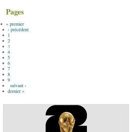
Pages
« premier
‹ précédent
1
2
3
4
5
6
7
8
9
suivant ›
dernier »