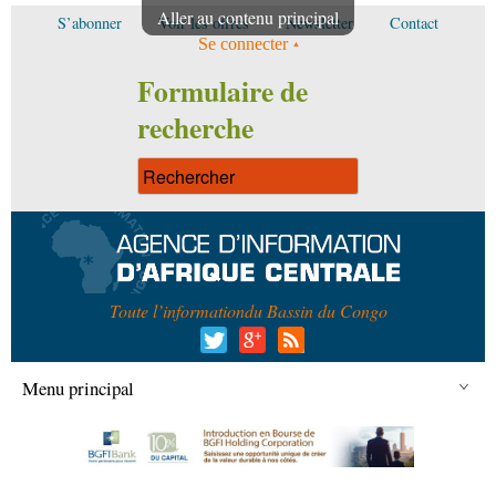
Aller au contenu principal
S’abonner
Voir les offres
Newsletter
Contact
Se connecter
Formulaire de
recherche
Toute l’information
du Bassin du Congo
Menu principal