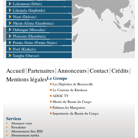
Lekoumou (Sibiti)
Likouala (Impfondo)
Niari (Dolisie)
Nkeni-Alima (Gamboma)
Oubangui (Mossaka)
Plateaux (Djambala)
Pointe-Noire (Pointe-Noire)
Pool (Kinkala)
Sangha (Ouesso)
Accueil
Partenaires
Annonceurs
Contact
Crédits
Le Groupe
Mentions légales
Les Dépêches de Brazzaville
Le Courrier de Kinshasa
ADIAC TV
Musée du Bassin du Congo
Éditions les Manguiers
Imprimerie du Bassin du Congo
Services
Abonnez-vous
Newsletter
Abonnement flux RSS
Abonnement média