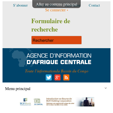
Aller au contenu principal
S’abonner
Voir les offres
Newsletter
Contact
Se connecter
Formulaire de
recherche
Toute l’information
du Bassin du Congo
Menu principal