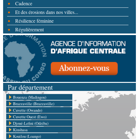
Cadence
Et des érosions dans nos villes...
Résilience féminine
Régulièrement
Par département
Bouenza (Madingou)
Brazzaville (Brazzaville)
Cuvette (Owando)
Cuvette Ouest (Ewo)
Djoué-Lefini (Odziba)
Kinshasa
Kouilou (Loango)