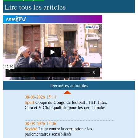
Lire tous les articles
08-08-2026 16:34
Société
Lutte contre les épidémies : les employés
de la maison de retraite Kambissi en formation
08-08-2026 16:00
Société
Distinction : Darrel Ornelle Elion Assiana
promue maître-assistant Cames
08-08-2026 15:14
Sport
Coupe du Congo de football : JST, Inter,
Cara et V Club qualifiés pour les demi-finales
Dernières actualités
08-08-2026 15:06
Société
Lutte contre la corruption : les
parlementaires sensibilisés
08-08-2026 15:00
Société
Santé publique : Ollombo réceptionne son
hôpital de référence