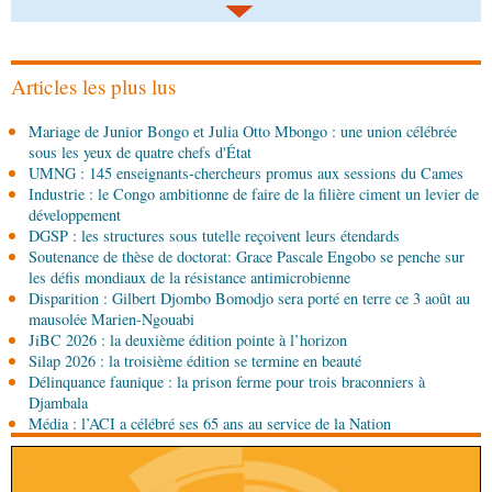
08-08-2026 00:45
Politique
Débat d’orientation budgétaire: le
gouvernement présente sa politique économique et
sociale 2027-2029 au Parlement
Articles les plus lus
08-08-2026 00:30
Mariage de Junior Bongo et Julia Otto Mbongo : une union célébrée
Société
Assainissement et développement local :
sous les yeux de quatre chefs d'État
les Nations unies réitèrent leur soutien au Congo
UMNG : 145 enseignants-chercheurs promus aux sessions du Cames
Industrie : le Congo ambitionne de faire de la filière ciment un levier de
07-08-2026 11:03
développement
Sport
Football, le week-end des Diables rouges et
DGSP : les structures sous tutelle reçoivent leurs étendards
des Congolais de la diaspora en Coupes d'Europe
Soutenance de thèse de doctorat: Grace Pascale Engobo se penche sur
(matches aller du 3e tour)
les défis mondiaux de la résistance antimicrobienne
Disparition : Gilbert Djombo Bomodjo sera porté en terre ce 3 août au
07-08-2026 10:15
mausolée Marien-Ngouabi
Afrique-Monde
Afrique de l'Ouest : les mafias du
JiBC 2026 : la deuxième édition pointe à l’horizon
numérique inventent une nouvelle traite humaine
Silap 2026 : la troisième édition se termine en beauté
Délinquance faunique : la prison ferme pour trois braconniers à
07-08-2026 10:15
Djambala
Sport
Nzango: Sylvie Malonga élue présidente du
Média : l’ACI a célébré ses 65 ans au service de la Nation
bureau exécutif d’Afis sport Pointe-Noire