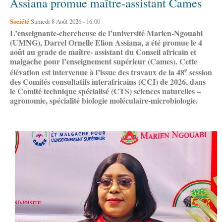
Assiana promue maître-assistant Cames
Société
Samedi 8 Août 2026 - 16:00
L’enseignante-chercheuse de l’université Marien-Ngouabi
(UMNG), Darrel Ornelle Elion Assiana, a été promue le 4
août au grade de maître- assistant du Conseil africain et
malgache pour l’enseignement supérieur (Cames). Cette
e
élévation est intervenue à l’issue des travaux de la 48
session
des Comités consultatifs interafricains (CCI) de 2026, dans
le Comité technique spécialisé (CTS) sciences naturelles –
agronomie, spécialité biologie moléculaire-microbiologie.