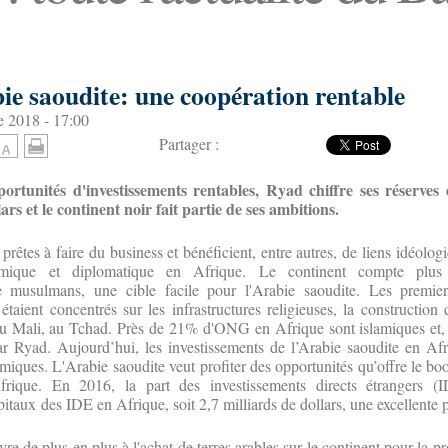
ie saoudite: une coopération rentable
 2018 - 17:00
Partager :
ortunités d'investissements rentables, Ryad chiffre ses réserves
lars et le continent noir fait partie de ses ambitions.
rêtes à faire du business et bénéficient, entre autres, de liens idéologi
mique et diplomatique en Afrique. Le continent compte plus
e musulmans, une cible facile pour l'Arabie saoudite. Les premier
taient concentrés sur les infrastructures religieuses, la constructio
u Mali, au Tchad. Près de 21% d'ONG en Afrique sont islamiques et, l
ar Ryad. Aujourd’hui, les investissements de l’Arabie saoudite en Af
omiques. L'Arabie saoudite veut profiter des opportunités qu’offre le 
rique. En 2016, la part des investissements directs étrangers 
itaux des IDE en Afrique, soit 2,7 milliards de dollars, une excellente 
vre de plus en plus à l'achat de terres arables sur le continent pour la p