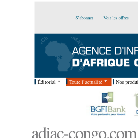
S’abonner
Voir les offres
Éditorial
Toute l’actualité
Nos produi
adiac-congo.com :