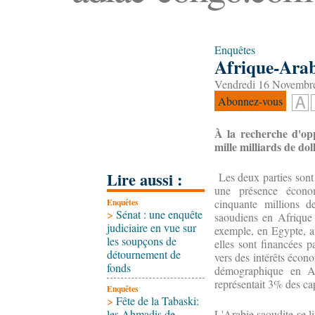
Enquêtes
Afrique-Arab
Vendredi 16 Novembre
Abonnez-vous
À la recherche d'opp
mille milliards de dol
Lire aussi :
Les deux parties sont p
une présence écono
Enquêtes
cinquante millions d
>
Sénat : une enquête
saoudiens en Afrique é
judiciaire en vue sur
exemple, en Egypte, a
les soupçons de
elles sont financées p
détournement de
vers des intérêts écon
fonds
démographique en Af
représentait 3% des cap
Enquêtes
>
Fête de la Tabaski:
les Ahmadis de
L'Arabie saoudite se li