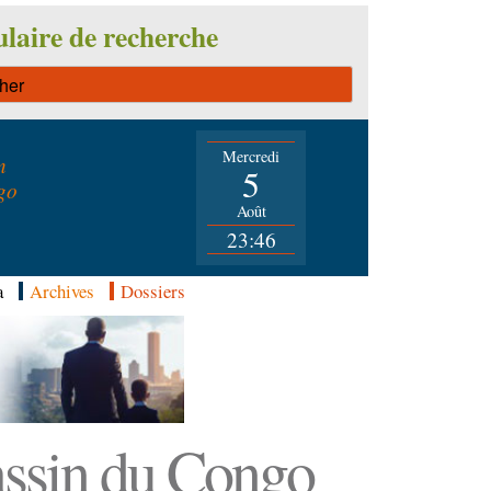
laire de recherche
Mercredi
n
5
go
Août
23:46
a
Archives
Dossiers
Bassin du Congo