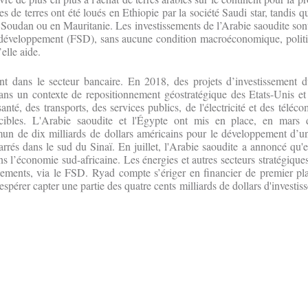
es de terres ont été loués en Ethiopie par la société Saudi star, tandis q
oudan ou en Mauritanie. Les investissements de l’Arabie saoudite sont d
développement (FSD), sans aucune condition macroéconomique, politiq
elle aide.
nt dans le secteur bancaire. En 2018, des projets d’investissement 
dans un contexte de repositionnement géostratégique des Etats-Unis et
anté, des transports, des services publics, de l'électricité et des télé
 cibles. L'Arabie saoudite et l'Égypte ont mis en place, en mars 
un de dix milliards de dollars américains pour le développement d’u
rés dans le sud du Sinaï. En juillet, l'Arabie saoudite a annoncé qu'el
ns l’économie sud-africaine. Les énergies et autres secteurs stratégique
ements, via le FSD. Ryad compte s’ériger en financier de premier pla
 espérer capter une partie des quatre cents milliards de dollars d'investi