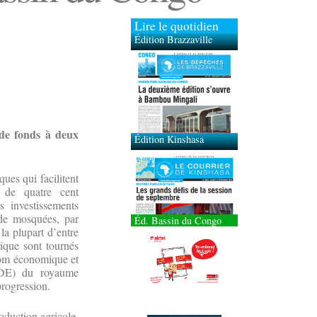
Lire le quotidien
Édition Brazzaville
Édition Kinshasa
 de fonds à deux
ques qui facilitent
 de quatre cent
s investissements
n de mosquées, par
Éd. Bassin du Congo
a plupart d’entre
rique sont tournés
boom économique et
(IDE) du royaume
progression.
roduction agricole.