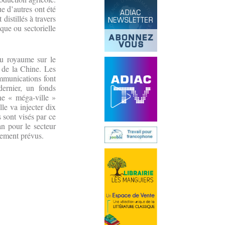
ue d’autres ont été
istillés à travers
ue ou sectorielle
du royaume sur le
 de la Chine. Les
communications font
dernier, un fonds
ne « méga-ville »
le va injecter dix
s sont visés par ce
n pour le secteur
ssement prévus.