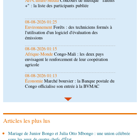
Environnement
Forêts : des techniciens formés à
l'utilisation d'un logiciel d'évaluation des
émissions
08-08-2026 01:15
Afrique-Monde
Congo-Mali : les deux pays
envisagent le renforcement de leur coopération
agricole
08-08-2026 01:13
Économie
Marché boursier : la Banque postale du
Congo officialise son entrée à la BVMAC
08-08-2026 01:00
Société
Accélération du développement: la
République du Congo mise sur sa diaspora
08-08-2026 00:45
Politique
Débat d’orientation budgétaire: le
gouvernement présente sa politique économique et
Articles les plus lus
sociale 2027-2029 au Parlement
08-08-2026 00:30
Mariage de Junior Bongo et Julia Otto Mbongo : une union célébrée
Société
Assainissement et développement local :
sous les yeux de quatre chefs d'État