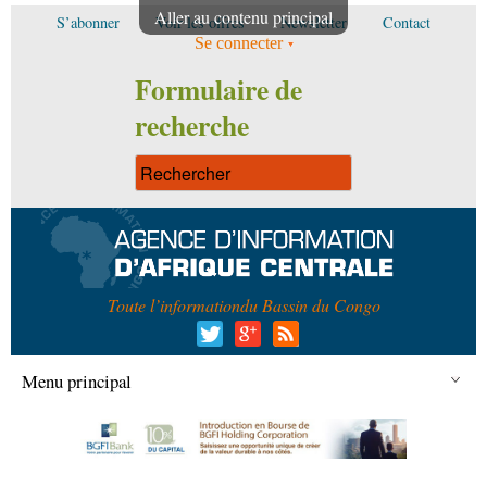
Aller au contenu principal
S’abonner
Voir les offres
Newsletter
Contact
Se connecter
Formulaire de
recherche
Toute l’information
du Bassin du Congo
Menu principal