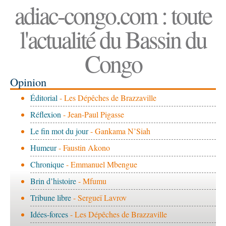
adiac-congo.com : toute
l'actualité du Bassin du
Congo
Opinion
Éditorial
- Les Dépêches de Brazzaville
Réflexion
- Jean-Paul Pigasse
Le fin mot du jour
- Gankama N’Siah
Humeur
- Faustin Akono
Chronique
- Emmanuel Mbengue
Brin d’histoire
- Mfumu
Tribune libre
- Sergueï Lavrov
Idées-forces
- Les Dépêches de Brazzaville