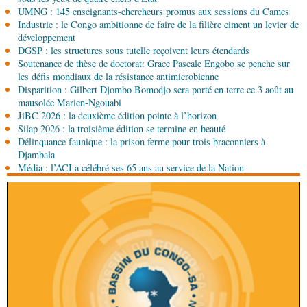
les Nations unies réitèrent leur soutien au Congo
UMNG : 145 enseignants-chercheurs promus aux sessions du Cames
Industrie : le Congo ambitionne de faire de la filière ciment un levier de
développement
07-08-2026 11:03
DGSP : les structures sous tutelle reçoivent leurs étendards
Sport
Football, le week-end des Diables rouges et
Soutenance de thèse de doctorat: Grace Pascale Engobo se penche sur
des Congolais de la diaspora en Coupes d'Europe
les défis mondiaux de la résistance antimicrobienne
(matches aller du 3e tour)
Disparition : Gilbert Djombo Bomodjo sera porté en terre ce 3 août au
07-08-2026 10:15
mausolée Marien-Ngouabi
Afrique-Monde
Afrique de l'Ouest : les mafias du
JiBC 2026 : la deuxième édition pointe à l’horizon
numérique inventent une nouvelle traite humaine
Silap 2026 : la troisième édition se termine en beauté
Délinquance faunique : la prison ferme pour trois braconniers à
Djambala
07-08-2026 10:15
Média : l’ACI a célébré ses 65 ans au service de la Nation
Sport
Nzango: Sylvie Malonga élue présidente du
bureau exécutif d’Afis sport Pointe-Noire