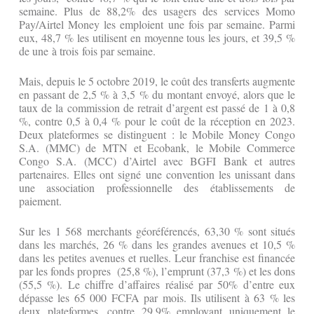
semaine. Plus de 88,2% des usagers des services Momo
Pay/Airtel Money les emploient une fois par semaine. Parmi
eux, 48,7 % les utilisent en moyenne tous les jours, et 39,5 %
de une à trois fois par semaine.
Mais, depuis le 5 octobre 2019, le coût des transferts augmente
en passant de 2,5 % à 3,5 % du montant envoyé, alors que le
taux de la commission de retrait d’argent est passé de 1 à 0,8
%, contre 0,5 à 0,4 % pour le coût de la réception en 2023.
Deux plateformes se distinguent : le Mobile Money Congo
S.A. (MMC) de MTN et Ecobank, le Mobile Commerce
Congo S.A. (MCC) d’Airtel avec BGFI Bank et autres
partenaires. Elles ont signé une convention les unissant dans
une association professionnelle des établissements de
paiement.
Sur les 1 568 merchants géoréférencés, 63,30 % sont situés
dans les marchés, 26 % dans les grandes avenues et 10,5 %
dans les petites avenues et ruelles. Leur franchise est financée
par les fonds propres (25,8 %), l’emprunt (37,3 %) et les dons
(55,5 %). Le chiffre d’affaires réalisé par 50% d’entre eux
dépasse les 65 000 FCFA par mois. Ils utilisent à 63 % les
deux plateformes, contre 29,9% employant uniquement le