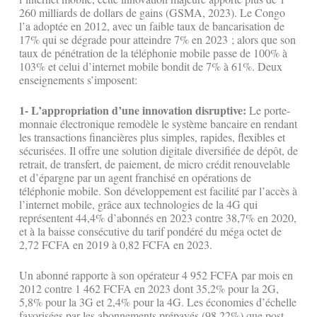
260 milliards de dollars de gains (GSMA, 2023). Le Congo
l’a adoptée en 2012, avec un faible taux de bancarisation de
17% qui se dégrade pour atteindre 7% en 2023 ; alors que son
taux de pénétration de la téléphonie mobile passe de 100% à
103% et celui d’internet mobile bondit de 7% à 61%. Deux
enseignements s’imposent:
1- L’appropriation d’une innovation disruptive:
Le porte-
monnaie électronique remodèle le système bancaire en rendant
les transactions financières plus simples, rapides, flexibles et
sécurisées. Il offre une solution digitale diversifiée de dépôt, de
retrait, de transfert, de paiement, de micro crédit renouvelable
et d’épargne par un agent franchisé en opérations de
téléphonie mobile. Son développement est facilité par l’accès à
l’internet mobile, grâce aux technologies de la 4G qui
représentent 44,4% d’abonnés en 2023 contre 38,7% en 2020,
et à la baisse consécutive du tarif pondéré du méga octet de
2,72 FCFA en 2019 à 0,82 FCFA en 2023.
Un abonné rapporte à son opérateur 4 952 FCFA par mois en
2012 contre 1 462 FCFA en 2023 dont 35,2% pour la 2G,
5,8% pour la 3G et 2,4% pour la 4G. Les économies d’échelle
favorisées par les abonnements prépayés (98,22%) que post