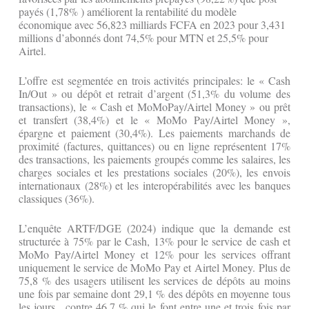
payés (1,78% ) améliorent la rentabilité du modèle
économique avec 56,823 milliards FCFA en 2023 pour 3,431
millions d’abonnés dont 74,5% pour MTN et 25,5% pour
Airtel.
L’offre est segmentée en trois activités principales: le « Cash
In/Out » ou dépôt et retrait d’argent (51,3% du volume des
transactions), le « Cash et MoMoPay/Airtel Money » ou prêt
et transfert (38,4%) et le « MoMo Pay/Airtel Money »,
épargne et paiement (30,4%). Les paiements marchands de
proximité (factures, quittances) ou en ligne représentent 17%
des transactions, les paiements groupés comme les salaires, les
charges sociales et les prestations sociales (20%), les envois
internationaux (28%) et les interopérabilités avec les banques
classiques (36%).
L’enquête ARTF/DGE (2024) indique que la demande est
structurée à 75% par le Cash, 13% pour le service de cash et
MoMo Pay/Airtel Money et 12% pour les services offrant
uniquement le service de MoMo Pay et Airtel Money. Plus de
75,8 % des usagers utilisent les services de dépôts au moins
une fois par semaine dont 29,1 % des dépôts en moyenne tous
les jours, contre 46,7 % qui le font entre une et trois fois par