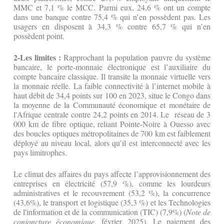
MMC et 7,1 % le MCC. Parmi eux, 24,6 % ont un compte
dans une banque contre 75,4 % qui n’en possèdent pas. Les
usagers en disposent à 34,3 % contre 65,7 % qui n’en
possèdent point.
2-Les limites :
Rapprochant la population pauvre du système
bancaire, le porte-monnaie électronique est l’auxiliaire du
compte bancaire classique. Il transite la monnaie virtuelle vers
la monnaie réelle. La faible connectivité à l’internet mobile à
haut débit de 34,4 points sur 100 en 2023, situe le Congo dans
la moyenne de la Communauté économique et monétaire de
l'Afrique centrale contre 24,2 points en 2014. Le réseau de 3
000 km de fibre optique, reliant Pointe-Noire à Ouesso avec
des boucles optiques métropolitaines de 700 km est faiblement
déployé au niveau local, alors qu’il est interconnecté avec les
pays limitrophes.
Le climat des affaires du pays affecte l’approvisionnement des
entreprises en électricité (57,9 %), comme les lourdeurs
administratives et le recouvrement (53,2 %), la concurrence
(43,6%), le transport et logistique (35,3 %) et les Technologies
de l'information et de la communication (TIC) (7,9%) (
Note de
conjoncture économique
, février 2025). Le paiement des