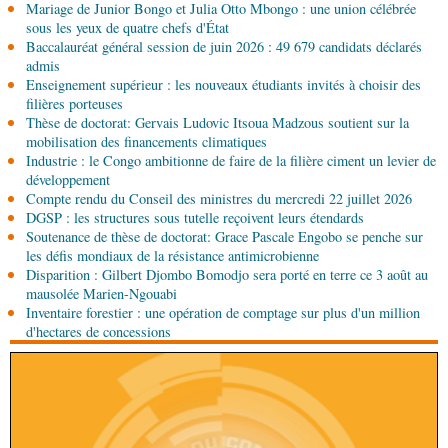
Mariage de Junior Bongo et Julia Otto Mbongo : une union célébrée
Sport
Football: le Congo interdit de participer aux
sous les yeux de quatre chefs d'État
compétitions interclubs de la CAF
Baccalauréat général session de juin 2026 : 49 679 candidats déclarés
admis
04-08-2026 17:45
Enseignement supérieur : les nouveaux étudiants invités à choisir des
Économie
Ministère du Développement industriel :
filières porteuses
le défi du renouveau
Thèse de doctorat: Gervais Ludovic Itsoua Madzous soutient sur la
mobilisation des financements climatiques
Industrie : le Congo ambitionne de faire de la filière ciment un levier de
04-08-2026 17:45
développement
Société
Insertion professionnelle: des jeunes
Compte rendu du Conseil des ministres du mercredi 22 juillet 2026
formés aux métiers de l’hôtellerie
DGSP : les structures sous tutelle reçoivent leurs étendards
Soutenance de thèse de doctorat: Grace Pascale Engobo se penche sur
04-08-2026 17:00
les défis mondiaux de la résistance antimicrobienne
Économie
Développement industriel : visite des
Disparition : Gilbert Djombo Bomodjo sera porté en terre ce 3 août au
installations de Sofatt Industrie
mausolée Marien-Ngouabi
Inventaire forestier : une opération de comptage sur plus d'un million
d'hectares de concessions