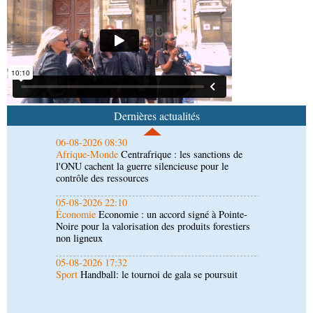
06-08-2026 08:52
Politique
Vie des institutions : Pierre Ngolo et
Pierre Oba jettent les bases d’une collaboration
fructueuse
06-08-2026 08:30
Afrique-Monde
Centrafrique : les sanctions de
l'ONU cachent la guerre silencieuse pour le
Dernières actualités
contrôle des ressources
05-08-2026 22:10
Économie
Economie : un accord signé à Pointe-
Noire pour la valorisation des produits forestiers
non ligneux
05-08-2026 17:32
Sport
Handball: le tournoi de gala se poursuit
05-08-2026 13:10
Art-Culture-Média
72e anniversaire de la
naissance du commandant Hugo Chávez :
l’ambassade du Venezuela au Congo célèbre
l'événement