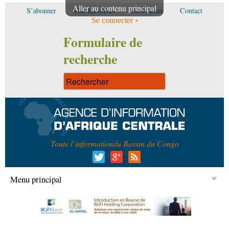
Aller au contenu principal
S’abonner
Voir les offres
Newsletter
Contact
Se connecter
Formulaire de
recherche
Toute l’information
du Bassin du Congo
Menu principal