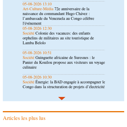
05-08-2026 12:30
Société
Colonie des vacances: des enfants
orphelins de militaires au site touristique de
Lamba Belolo
05-08-2026 10:51
Société
Guinguette africaine de Suresnes : le
Panier du Kouilou propose aux visiteurs un voyage
culinaire
05-08-2026 10:30
Société
Énergie: la BAD engagée à accompagner le
Congo dans la structuration de projets d’électricité
05-08-2026 10:22
Afrique-Monde
Cémac : le nouvel agenda
communautaire soumis à Denis Sassou N’Guesso
05-08-2026 10:15
Afrique-Monde
États-Unis : le visa érigé en
nouvel instrument de puissance économique et
migratoire
Articles les plus lus
04-08-2026 18:00