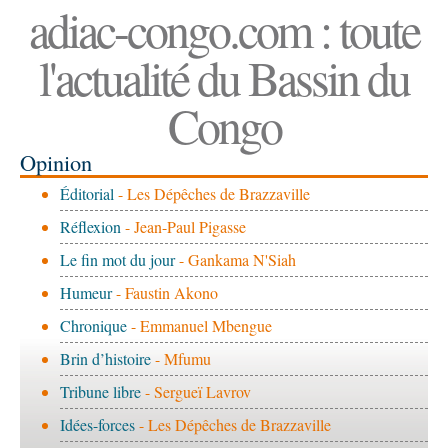
adiac-congo.com : toute
l'actualité du Bassin du
Congo
Opinion
Éditorial
- Les Dépêches de Brazzaville
Réflexion
- Jean-Paul Pigasse
Le fin mot du jour
- Gankama N'Siah
Humeur
- Faustin Akono
Chronique
- Emmanuel Mbengue
Brin d’histoire
- Mfumu
Tribune libre
- Sergueï Lavrov
Idées-forces
- Les Dépêches de Brazzaville