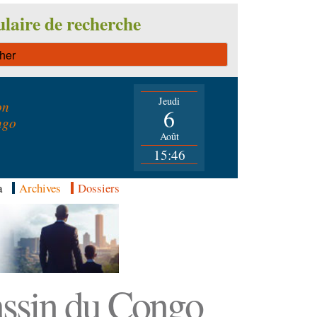
laire de recherche
Jeudi
on
6
ngo
Août
15:46
a
Archives
Dossiers
Bassin du Congo