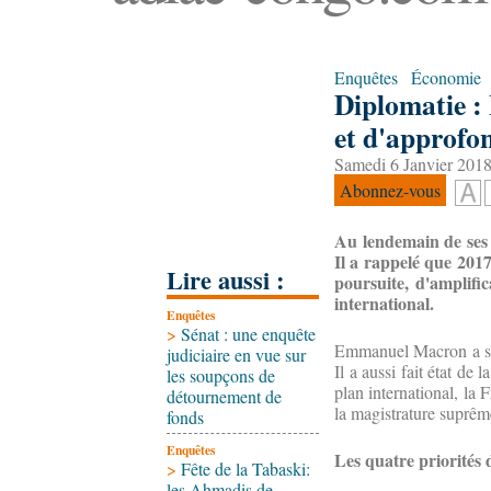
Enquêtes
Économie
Diplomatie :
et d'approfo
Samedi 6 Janvier 2018
Abonnez-vous
Au lendemain de ses 
Il a rappelé que 201
Lire aussi :
poursuite, d'amplifi
international.
Enquêtes
>
Sénat : une enquête
Emmanuel Macron a salu
judiciaire en vue sur
Il a aussi fait état de
les soupçons de
plan international, la 
détournement de
la magistrature suprême
fonds
Enquêtes
Les quatre priorités 
>
Fête de la Tabaski:
les Ahmadis de