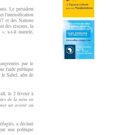
ris. Le président
 l'intensification
 G7 et des Nations
nt des réseaux, la
 »
, a-t-il martelé,
gangrenées par le
par l'aide publique
 le Sahel, afin de
l, le 2 février à
utes de la mise en
onner un avenir au
éfugiés, a déclaré
ar une politique