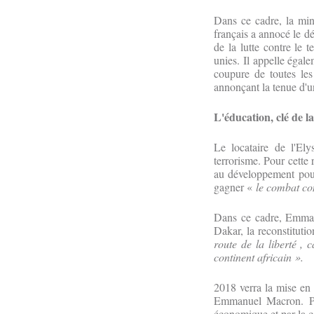
Dans ce cadre, la min
français a annocé le d
de la lutte contre le 
unies. Il appelle égal
coupure de toutes le
annonçant la tenue d'un
L'éducation, clé de l
Le locataire de l'Ely
terrorisme. Pour cette 
au développement pour 
gagner «
le combat con
Dans ce cadre, Emman
Dakar, la reconstituti
route de la liberté , 
continent africain ».
2018 verra la mise en 
Emmanuel Macron. Pou
économique et par la c