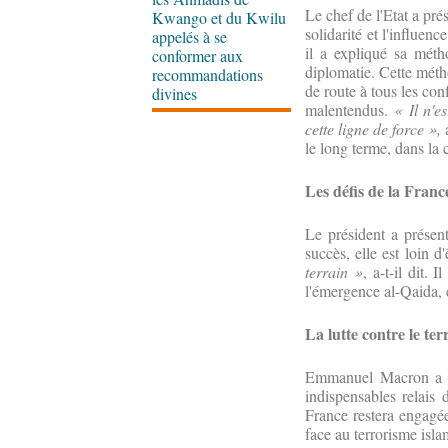
Le chef de l'Etat a prés
Kwango et du Kwilu
solidarité et l'influe
appelés à se
il a expliqué sa méth
conformer aux
diplomatie. Cette métho
recommandations
de route à tous les con
divines
malentendus.
« Il n'e
cette ligne de force »,
a
le long terme, dans la c
Les défis de la Franc
Le président a présent
succès, elle est loin d
terrain »
, a-t-il dit.
l'émergence al-Qaida, 
La lutte contre le te
Emmanuel Macron a app
indispensables relais 
France restera engagée
face au terrorisme islam