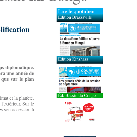
Lire le quotidien
Édition Brazzaville
Édition Kinshasa
ification
rps diplomatique.
era une année de
l que sur le plan
Éd. Bassin du Congo
mat et la planète.
l'extérieur. Sur le
dès son accession à