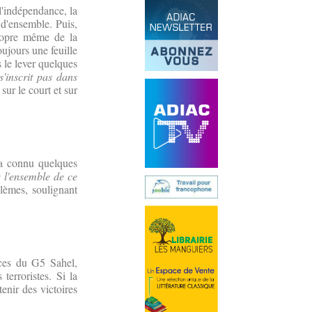
 l'indépendance, la
 d'ensemble. Puis,
propre même de la
ujours une feuille
s le lever quelques
s'inscrit pas dans
ur le court et sur
e a connu quelques
 l'ensemble de ce
blèmes, soulignant
rces du G5 Sahel,
terroristes. Si la
enir des victoires