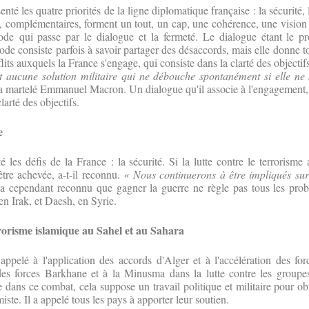
enté les quatre priorités de la ligne diplomatique française : la sécurité,
nce, complémentaires, forment un tout, un cap, une cohérence, une vision
ode qui passe par le dialogue et la fermeté. Le dialogue étant le 
de consiste parfois à savoir partager des désaccords, mais elle donne to
flits auxquels la France s'engage, qui consiste dans la clarté des objectif
st aucune solution militaire qui ne débouche spontanément si elle ne 
 martelé Emmanuel Macron. Un dialogue qu'il associe à l'engagement, s
larté des objectifs.
e
é les défis de la France : la sécurité.
Si la lutte contre le terrorism
'être achevée, a-t-il reconnu.
« Nous continuerons à être impliqués sur
 Il a cependant reconnu que gagner la guerre ne règle pas tous les pro
en Irak, et Daesh, en Syrie.
rrorisme islamique au Sahel et au Sahara
elé à l'application des accords d'Alger et à l'accélération des fo
des forces Barkhane et à la Minusma dans la lutte contre les groupes 
 dans ce combat, cela suppose un travail politique et militaire pour obt
iste. Il a appelé tous les pays à apporter leur soutien.