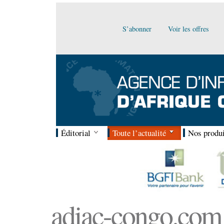
S’abonner
Voir les offres
Éditorial
Toute l’actualité
Nos produi
adiac-congo.com :