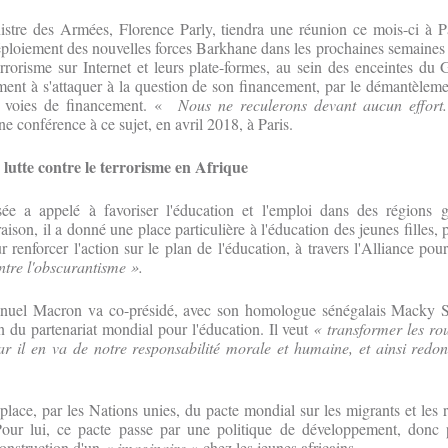
istre des Armées, Florence Parly, tiendra une réunion ce mois-ci à Pa
éploiement des nouvelles forces Barkhane dans les prochaines semaines et
terrorisme sur Internet et leurs plate-formes, au sein des enceintes du
ement à s'attaquer à la question de son financement, par le démantèleme
s voies de financement. «
Nous ne reculerons devant aucun effort.
e conférence à ce sujet, en avril 2018, à Paris.
a lutte contre le terrorisme en Afrique
sée a appelé à favoriser l'éducation et l'emploi dans des régions 
raison, il a donné une place particulière à l'éducation des jeunes filles, 
renforcer l'action sur le plan de l'éducation, à travers l'Alliance pour
tre l'obscurantisme ».
uel Macron va co-présidé, avec son homologue sénégalais Macky Sal
on du partenariat mondial pour l'éducation. Il veut
« transformer les ro
car il en va de notre responsabilité morale et humaine, et ainsi red
place, par les Nations unies, du pacte mondial sur les migrants et les r
r lui, ce pacte passe par une politique de développement, donc p
onstruction d'un
« imaginaire »
chez les jeunes africains.