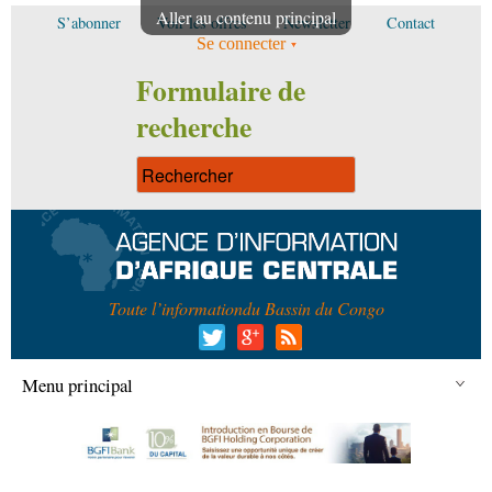
Aller au contenu principal
S’abonner
Voir les offres
Newsletter
Contact
Se connecter
Formulaire de
recherche
Toute l’information
du Bassin du Congo
Menu principal