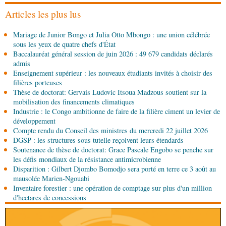
Pierre Oba jettent les bases d’une collaboration
fructueuse
Articles les plus lus
06-08-2026 08:30
Mariage de Junior Bongo et Julia Otto Mbongo : une union célébrée
Afrique-Monde
Centrafrique : les sanctions de
sous les yeux de quatre chefs d'État
l'ONU cachent la guerre silencieuse pour le
Baccalauréat général session de juin 2026 : 49 679 candidats déclarés
contrôle des ressources
admis
05-08-2026 22:10
Enseignement supérieur : les nouveaux étudiants invités à choisir des
Économie
Economie : un accord signé à Pointe-
filières porteuses
Noire pour la valorisation des produits forestiers
Thèse de doctorat: Gervais Ludovic Itsoua Madzous soutient sur la
non ligneux
mobilisation des financements climatiques
Industrie : le Congo ambitionne de faire de la filière ciment un levier de
05-08-2026 17:32
développement
Sport
Handball: le tournoi de gala se poursuit
Compte rendu du Conseil des ministres du mercredi 22 juillet 2026
DGSP : les structures sous tutelle reçoivent leurs étendards
Soutenance de thèse de doctorat: Grace Pascale Engobo se penche sur
05-08-2026 13:10
les défis mondiaux de la résistance antimicrobienne
Art-Culture-Média
72e anniversaire de la
Disparition : Gilbert Djombo Bomodjo sera porté en terre ce 3 août au
naissance du commandant Hugo Chávez :
mausolée Marien-Ngouabi
l’ambassade du Venezuela au Congo célèbre
Inventaire forestier : une opération de comptage sur plus d'un million
l'événement
d'hectares de concessions