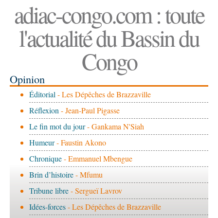
adiac-congo.com : toute
l'actualité du Bassin du
Congo
Opinion
Éditorial
- Les Dépêches de Brazzaville
Réflexion
- Jean-Paul Pigasse
Le fin mot du jour
- Gankama N'Siah
Humeur
- Faustin Akono
Chronique
- Emmanuel Mbengue
Brin d’histoire
- Mfumu
Tribune libre
- Sergueï Lavrov
Idées-forces
- Les Dépêches de Brazzaville