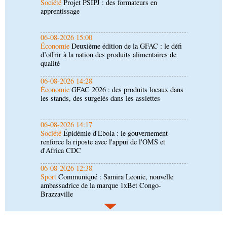
Économie
Deuxième édition de la GFAC : le défi
d’offrir à la nation des produits alimentaires de
qualité
06-08-2026 14:28
Économie
GFAC 2026 : des produits locaux dans
les stands, des surgelés dans les assiettes
06-08-2026 14:17
Société
Épidémie d'Ebola : le gouvernement
renforce la riposte avec l'appui de l'OMS et
d'Africa CDC
06-08-2026 12:38
Sport
Communiqué : Samira Leonie, nouvelle
ambassadrice de la marque 1xBet Congo-
Brazzaville
06-08-2026 09:30
Politique
Assemblée nationale: la Commission
Ecofin s’imprègne des réalités du CHU-B
06-08-2026 08:45
Politique
Vie des institutions : Pierre Ngolo et