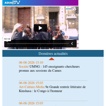
06-08-2026 16:37
Société
Diaspora : rencontre des Congolais de
l'étranger à Brazzaville
06-08-2026 15:29
Économie
Agriculture : Denis Sassou N'Guesso
lance la deuxième édition de la Grande foire
agricole du Congo
06-08-2026 15:10
Société
UMNG : 145 enseignants-chercheurs
promus aux sessions du Cames
Dernières actualités
06-08-2026 15:03
Art-Culture-Média
9e Grande rentrée littéraire de
Kinshasa : le Congo à l'honneur
06-08-2026 15:03
Société
Projet PSIPJ : des formateurs en
apprentissage
06-08-2026 15:00