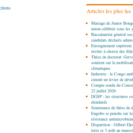
communautaire soumis 
ctions
Articles les plus lus
05-08-2026 10:15
Mariage de Junior Bongo
Afrique-Monde
États-Un
union célébrée sous les 
nouvel instrument de pu
Baccalauréat général ses
migratoire
candidats déclarés admis
04-08-2026 18:00
Enseignement supérieur 
Sport
Football: le Congo
invités à choisir des fili
compétitions interclubs
Thèse de doctorat: Gerv
soutient sur la mobilisa
climatiques
04-08-2026 17:45
Industrie : le Congo ambi
Économie
Ministère du 
ciment un levier de dév
le défi du renouveau
Compte rendu du Conseil
22 juillet 2026
04-08-2026 17:45
DGSP : les structures sou
Société
Insertion profes
étendards
formés aux métiers de l’
Soutenance de thèse de d
Engobo se penche sur le
résistance antimicrobien
04-08-2026 17:00
Disparition : Gilbert D
Économie
Développement
terre ce 3 août au maus
installations de Sofatt I