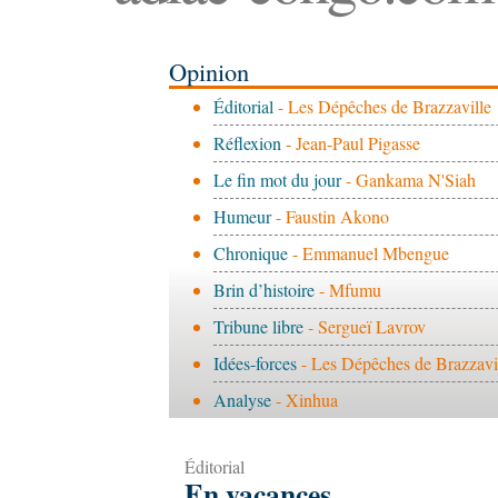
Opinion
Éditorial
- Les Dépêches de Brazzaville
Réflexion
- Jean-Paul Pigasse
Le fin mot du jour
- Gankama N'Siah
Humeur
- Faustin Akono
Chronique
- Emmanuel Mbengue
Brin d’histoire
- Mfumu
Tribune libre
- Sergueï Lavrov
Idées-forces
- Les Dépêches de Brazzavi
Analyse
- Xinhua
Éditorial
En vacances