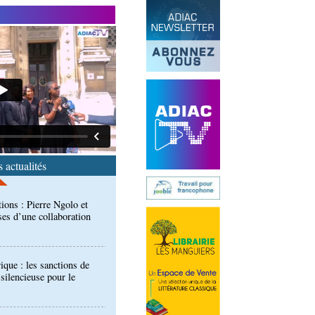
ionale: la Commission
réalités du CHU-B
tions : Pierre Ngolo et
ases d’une collaboration
 actualités
ique : les sanctions de
silencieuse pour le
 accord signé à Pointe-
n des produits forestiers