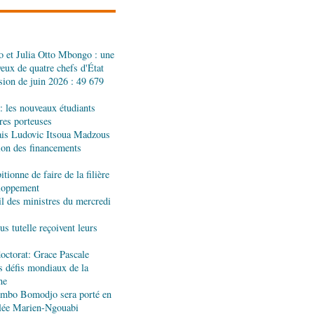
à Denis Sassou N’Guesso
 et Julia Otto Mbongo : une
is : le visa érigé en
yeux de quatre chefs d'État
issance économique et
sion de juin 2026 : 49 679
: les nouveaux étudiants
 interdit de participer aux
ères porteuses
 de la CAF
ais Ludovic Itsoua Madzous
tion des financements
tionne de faire de la filière
Développement industriel :
eloppement
 des ministres du mercredi
s tutelle reçoivent leurs
sionnelle: des jeunes
hôtellerie
octorat: Grace Pascale
s défis mondiaux de la
ne
jombo Bomodjo sera porté en
 industriel : visite des
olée Marien-Ngouabi
ndustrie