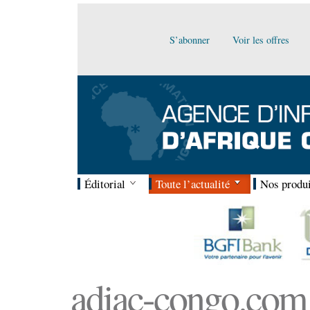
S’abonner
Voir les offres
Éditorial
Toute l’actualité
Nos produi
adiac-congo.com :