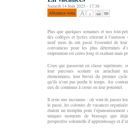
Samedi 14 Juin 2025 - 17:38
Abonnez-vous
Plus que quelques semaines et nos tout-petit
des collèges et lycées crieront à l’unisso
neuf mois ils ont passé l'essentiel de leu
convaincus pour les plus déterminés d’
empruntent est certes long et exaltant mais p
Ceux qui passeront en classe supérieure, o
leur parcours scolaire en arrachant leu
élémentaires, leur brevet du premier cycle
qu’ils n’ont pas perdu le temps. Au contra
eux de continuer à croire en leur potentiel.
Il reste une inconnue : où vont-ils passer le
le passé, les colonies de vacances organisées
étaient un tremplin pour l’épanouissement 
uniques moments de brassage que déjà
perspective solennelle d’apprentissage et d’é