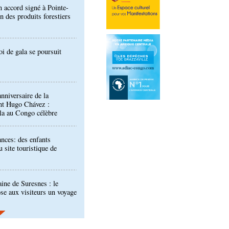
oi de gala se poursuit
nniversaire de la
nt Hugo Chávez :
la au Congo célèbre
nces: des enfants
u site touristique de
aine de Suresnes : le
se aux visiteurs un voyage
 engagée à accompagner le
on de projets d’électricité
 le nouvel agenda