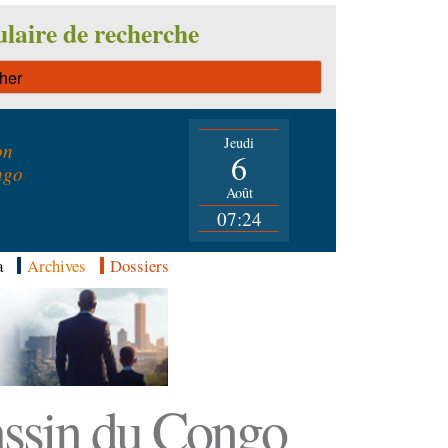
laire de recherche
Jeudi
on
6
ngo
Août
07:24
a
Archives
Dossiers
Bassin du Congo