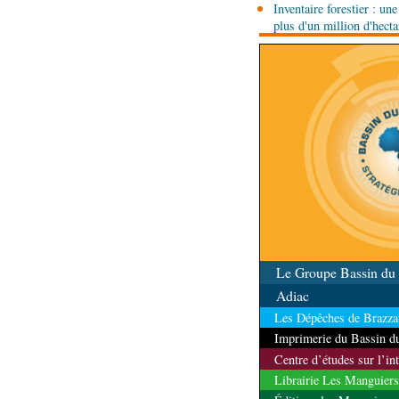
Inventaire forestier : un
plus d'un million d'hect
Le Groupe Bassin d
Adiac
Les Dépêches de Brazzav
Imprimerie du Bassin 
Centre d’études sur l’in
Librairie Les Manguiers