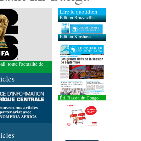
Lire le quotidien
Édition Brazzaville
Édition Kinshasa
l: toute l'actualité de
ticles
Éd. Bassin du Congo
ticles