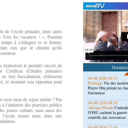
06-08-2026 09:24
s de l’école primaire, leurs aînés
Politique
Assemblée nat
n « Vive les vacances ! ». Pendant
Ecofin s’imprègne des 
r temps à s’éduquer et se former,
entre eux que le chemin qu’ils
rometteur.
06-08-2026 08:52
Politique
Vie des institu
Pierre Oba jettent les b
u réaliseront le premier succès de
Dernières
fructueuse
r Certificat d’études primaires
 ou leur baccalauréat, réaliseront
06-08-2026 08:30
ire, le moment sera opportun pour
Afrique-Monde
Centrafr
l'ONU cachent la guerre 
contrôle des ressources
urs trois mois de repos mérité ? Par
05-08-2026 22:10
 à l’initiative des pouvoirs publics
Économie
Economie : un
des jeunes enfants, mais aussi des
Noire pour la valorisatio
 l’école assure mais dans une
non ligneux
mulation.
05-08-2026 17:32