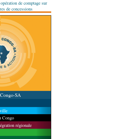
e opération de comptage sur
ares de concessions
u Congo-SA
ille
du Congo
tégration régionale