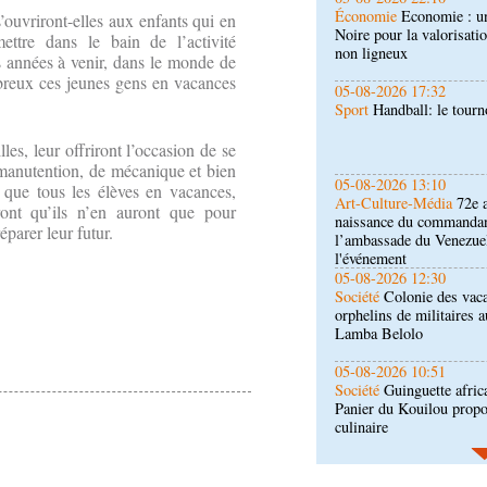
Sport
Handball: le tourn
ouvriront-elles aux enfants qui en
ttre dans le bain de l’activité
s années à venir, dans le monde de
ombreux ces jeunes gens en vacances
05-08-2026 13:10
Art-Culture-Média
72e a
naissance du commanda
l’ambassade du Venezue
lles, leur offriront l’occasion de se
l'événement
 manutention, de mécanique et bien
05-08-2026 12:30
t que tous les élèves en vacances,
Société
Colonie des vaca
eront qu’ils n’en auront que pour
orphelins de militaires a
parer leur futur.
Lamba Belolo
05-08-2026 10:51
Société
Guinguette afric
Panier du Kouilou propo
culinaire
05-08-2026 10:30
Société
Énergie: la BAD
Congo dans la structurati
05-08-2026 10:22
Afrique-Monde
Cémac :