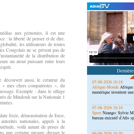
07-08-2026 11:03
édias aux gémonies, il est une
Sport
Football, le week-
 : la liberté de penser et de dire.
des Congolais de la dia
globalité, les utilisateurs de toutes
(matches aller du 3e tou
es Congolais ne se privent pas de
'instantanéité de la distribution de
07-08-2026 10:18
eure un atout puissant entre leurs
Afrique-Monde
Afrique 
numérique inventent une
esprit.
Dernières
 découvert aussi, le créateur du
07-08-2026 10:10
 « mes chers compatriotes », du
Sport
Nzango: Sylvie Ma
essage. Exemple : dans le sillage
bureau exécutif d’Afis s
près de Mindouli sur la Nationale 1
xprimées.
06-08-2026 16:30
Société
Diaspora : renco
date fixée, démonstration de force,
l'étranger à Brazzaville
autorités nationales, appels à la
uiétude, voilà autant de prises de
ans une certaine mesure dresser le
06-08-2026 15:30