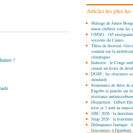
les stands, des surgelés 
Articles les plus lus
06-08-2026 14:15
Mariage de Junior Bongo
Société
Épidémie d'Ebol
union célébrée sous les 
renforce la riposte avec 
UMNG : 145 enseignant
d'Africa CDC
sessions du Cames
06-08-2026 12:38
Thèse de doctorat: Gerv
Sport
Communiqué : Sam
soutient sur la mobilisa
ambassadrice de la mar
climatiques
haîner ?
Brazzaville
Industrie : le Congo ambi
ciment un levier de dév
06-08-2026 09:30
DGSP : les structures sou
Politique
Assemblée nat
étendards
Ecofin s’imprègne des 
Soutenance de thèse de d
parle
Engobo se penche sur le
06-08-2026 08:45
résistance antimicrobien
Politique
Vie des institu
Disparition : Gilbert D
Pierre Oba jettent les b
terre ce 3 août au maus
fructueuse
JiBC 2026 : la deuxième 
Silap 2026 : la troisième
06-08-2026 08:30
Délinquance faunique : l
Afrique-Monde
Centrafr
braconniers à Djambala
l'ONU cachent la guerre 