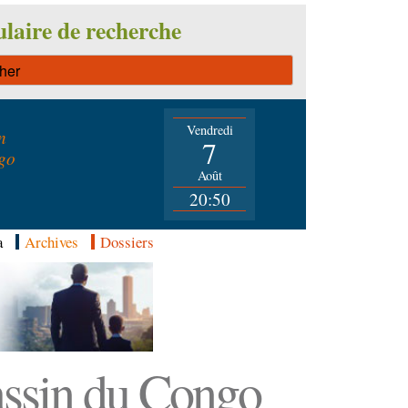
laire de recherche
Vendredi
n
7
go
Août
20:50
a
Archives
Dossiers
Bassin du Congo