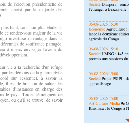
s de l'élection présidentielle de
Économie
Agriculture 
lance la deuxième éditio
emin choisi par la majorité des
agricole du Congo
s.
06-08-2026 15:10
és plus haut, sans non plus éluder la
Société
UMNG : 145 ens
de ce rendez-vous majeur de la vie
promus aux sessions d
ngo investisse davantage dans la
 décennies de souffrance partagée.
06-08-2026 15:00
dera à mieux envisager l'avenir du
Société
Projet PSIPJ : d
n développement.
apprentissage
eur vie à la recherche d'un refuge
 par les démons de la guerre civile
06-08-2026 15:00
ord sur l'essentiel, à savoir la
Art-Culture-Média
9e Gr
e, il est de bon ton de saluer les
Kinshasa : le Congo à l
nsables d’instances en charge des
ns le pays. Toutes témoignent de
06-08-2026 15:00
yen, où qu’il se trouve, de savoir
Économie
Deuxième édit
d’offrir à la nation des 
qualité
06-08-2026 14:30
Économie
Gfac 2026 : d