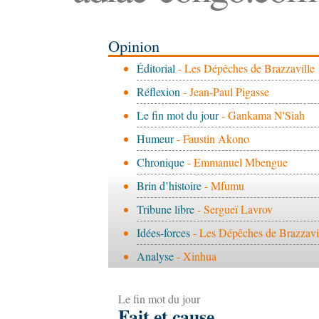
Opinion
Éditorial
- Les Dépêches de Brazzaville
Réflexion
- Jean-Paul Pigasse
Le fin mot du jour
- Gankama N'Siah
Humeur
- Faustin Akono
Chronique
- Emmanuel Mbengue
Brin d’histoire
- Mfumu
Tribune libre
- Sergueï Lavrov
Idées-forces
- Les Dépêches de Brazzavi
Analyse
- Xinhua
Le fin mot du jour
Fait et cause