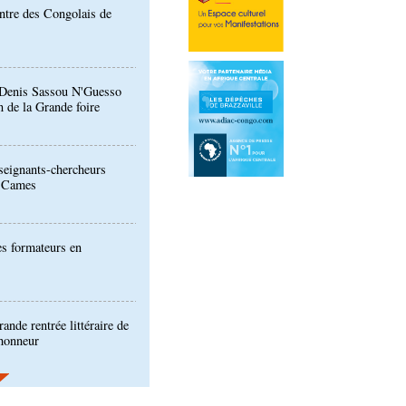
: Denis Sassou N'Guesso
n de la Grande foire
eignants-chercheurs
u Cames
es formateurs en
ande rentrée littéraire de
'honneur
ion de la Gfac : le défi
produits alimentaires de
es produits locaux dans