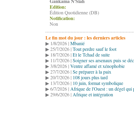
Gankama N'Siah
Edition:
Édition Quotidienne (DB)
Notification:
Non
Le fin mot du jour : les derniers articles
▶ 1/8/2026 |
Mbanié
▶ 25/7/2026 |
Tout perdre sauf le foot
▶ 18/7/2026 |
Et le Tchad de suite
▶ 11/7/2026 |
Soigner ses arsenaux puis se déc
▶ 3/8/2026 |
Ventre affamé et xénophobie
▶ 27/7/2026 |
Se préparer à la paix
▶ 20/7/2026 |
108 jours plus tard
▶ 13/7/2026 |
10 juin, format symbolique
▶ 6/7/2026 |
Afrique de l'Ouest : un dégel qui 
▶ 29/6/2026 |
Afrique et intégration