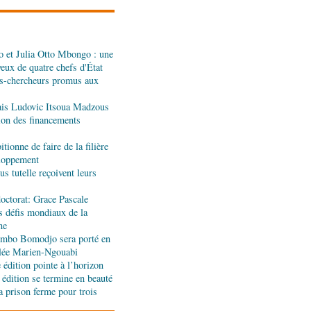
dans les assiettes
 et Julia Otto Mbongo : une
a : le gouvernement
yeux de quatre chefs d'État
l'appui de l'OMS et
s-chercheurs promus aux
ais Ludovic Itsoua Madzous
ira Leonie, nouvelle
tion des financements
que 1xBet Congo-
tionne de faire de la filière
eloppement
s tutelle reçoivent leurs
ionale: la Commission
réalités du CHU-B
octorat: Grace Pascale
s défis mondiaux de la
ne
tions : Pierre Ngolo et
jombo Bomodjo sera porté en
ases d’une collaboration
olée Marien-Ngouabi
édition pointe à l’horizon
 édition se termine en beauté
a prison ferme pour trois
ique : les sanctions de
silencieuse pour le