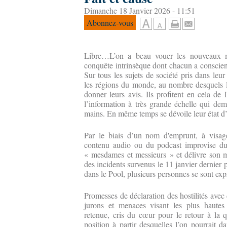
Dimanche 18 Janvier 2026 - 11:51
Abonnez-vous
Libre…L’on a beau vouer les nouveaux m
conquête intrinsèque dont chacun a conscience
Sur tous les sujets de société pris dans leur 
les régions du monde, au nombre desquels l
donner leurs avis. Ils profitent en cela de l
l’information à très grande échelle qui dem
mains. En même temps se dévoile leur état d’
Par le biais d’un nom d'emprunt, à visage
contenu audio ou du podcast improvise du
« mesdames et messieurs » et délivre son m
des incidents survenus le 11 janvier dernier 
dans le Pool, plusieurs personnes se sont e
Promesses de déclaration des hostilités avec 
jurons et menaces visant les plus hautes 
retenue, cris du cœur pour le retour à la q
position à partir desquelles l’on pourrait d