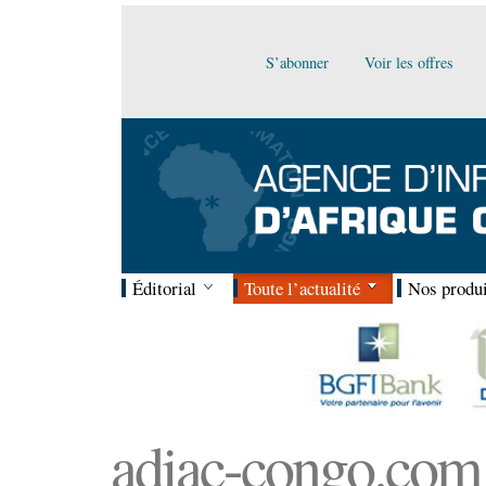
S’abonner
Voir les offres
Éditorial
Toute l’actualité
Nos produi
adiac-congo.com :