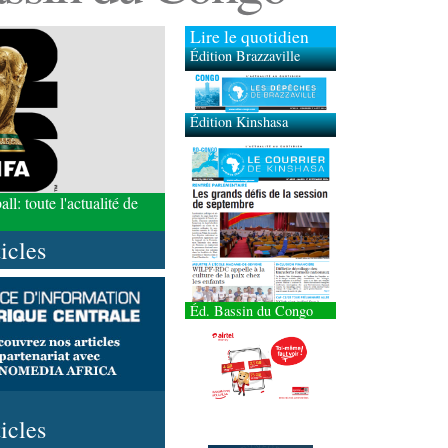
Lire le quotidien
Édition Brazzaville
Édition Kinshasa
l: toute l'actualité de
ticles
Éd. Bassin du Congo
ticles