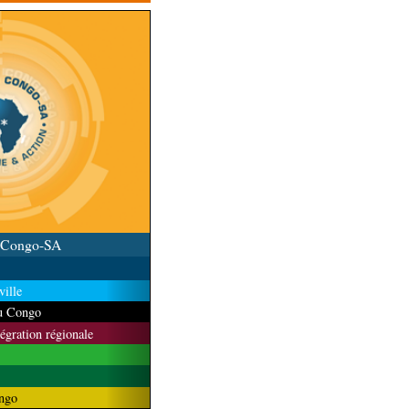
u Congo-SA
ille
du Congo
tégration régionale
ngo