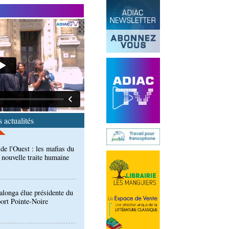
end des Diables rouges et
spora en Coupes d'Europe
r)
de l'Ouest : les mafias du
 nouvelle traite humaine
 actualités
longa élue présidente du
port Pointe-Noire
ntre des Congolais de