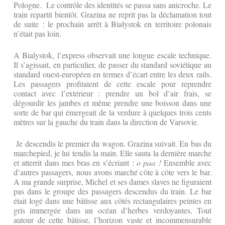
Pologne. Le contrôle des identités se passa sans anicroche. Le
train repartit bientôt. Grazina ne reprit pas la déclamation tout
de suite : le prochain arrêt à Bialystok en territoire polonais
n’était pas loin.
A Bialystok, l’express observait une longue escale technique.
Il s’agissait, en particulier, de passer du standard soviétique au
standard ouest-européen en termes d’écart entre les deux rails.
Les passagers profitaient de cette escale pour reprendre
contact avec l’extérieur : prendre un bol d’air frais, se
dégourdir les jambes et même prendre une boisson dans une
sorte de bar qui émergeait de la verdure à quelques trois cents
mètres sur la gauche du train dans la direction de Varsovie.
Je descendis le premier du wagon. Grazina suivait. En bas du
marchepied, je lui tendis la main. Elle sauta la dernière marche
et atterrit dans mes bras en s’écriant :
o paa !
Ensemble avec
d’autres passagers, nous avons marché côte à côte vers le bar.
A ma grande surprise, Michel et ses dames slaves ne figuraient
pas dans le groupe des passagers descendus du train. Le bar
était logé dans une bâtisse aux côtés rectangulaires peintes en
gris immergée dans un océan d’herbes verdoyantes. Tout
autour de cette bâtisse, l’horizon vaste et incommensurable