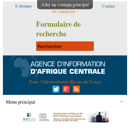
Aller au contenu principal
S’abonner
Voir les offres
Newsletter
Contact
Se connecter
Formulaire de
recherche
Toute l’information
du Bassin du Congo
Menu principal