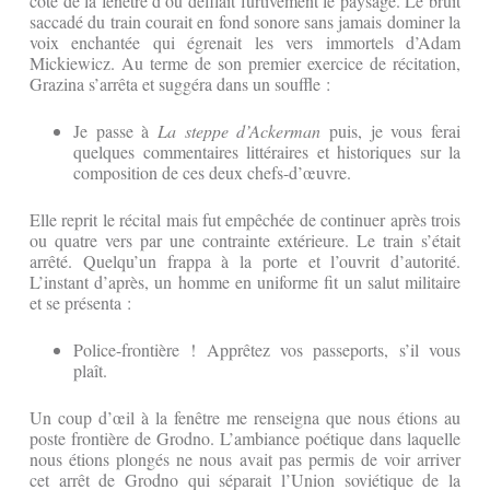
côté de la fenêtre d’où défilait furtivement le paysage. Le bruit
saccadé du train courait en fond sonore sans jamais dominer la
voix enchantée qui égrenait les vers immortels d’Adam
Mickiewicz. Au terme de son premier exercice de récitation,
Grazina s’arrêta et suggéra dans un souffle :
Je passe à
La steppe d’Ackerman
puis, je vous ferai
quelques commentaires littéraires et historiques sur la
composition de ces deux chefs-d’œuvre.
Elle reprit le récital mais fut empêchée de continuer après trois
ou quatre vers par une contrainte extérieure. Le train s’était
arrêté. Quelqu’un frappa à la porte et l’ouvrit d’autorité.
L’instant d’après, un homme en uniforme fit un salut militaire
et se présenta :
Police-frontière ! Apprêtez vos passeports, s’il vous
plaît.
Un coup d’œil à la fenêtre me renseigna que nous étions au
poste frontière de Grodno. L’ambiance poétique dans laquelle
nous étions plongés ne nous avait pas permis de voir arriver
cet arrêt de Grodno qui séparait l’Union soviétique de la