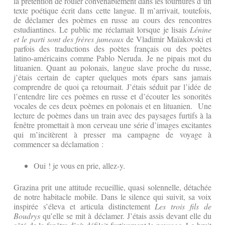
la prétention de rouler convenablement dans les tournures d’un
texte poétique écrit dans cette langue. Il m’arrivait, toutefois,
de déclamer des poèmes en russe au cours des rencontres
estudiantines. Le public me réclamait lorsque je lisais
Lénine
et le parti sont des frères jumeaux
de Vladimir Maïakovski et
parfois des traductions des poètes français ou des poètes
latino-américains comme Pablo Neruda. Je ne pipais mot du
lituanien. Quant au polonais, langue slave proche du russe,
j’étais certain de capter quelques mots épars sans jamais
comprendre de quoi ça retournait. J’étais séduit par l’idée de
l’entendre lire ces poèmes en russe et d’écouter les sonorités
vocales de ces deux poèmes en polonais et en lituanien. Une
lecture de poèmes dans un train avec des paysages furtifs à la
fenêtre promettait à mon cerveau une série d’images excitantes
qui m’incitèrent à presser ma campagne de voyage à
commencer sa déclamation :
Oui ! je vous en prie, allez-y.
Grazina prit une attitude recueillie, quasi solennelle, détachée
de notre habitacle mobile. Dans le silence qui suivit, sa voix
inspirée s’éleva et articula distinctement
Les trois fils de
Boudrys
qu’elle se mit à déclamer. J’étais assis devant elle du