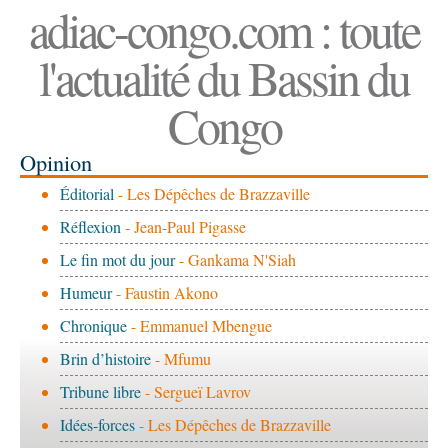
adiac-congo.com : toute
l'actualité du Bassin du
Congo
Opinion
Éditorial
- Les Dépêches de Brazzaville
Réflexion
- Jean-Paul Pigasse
Le fin mot du jour
- Gankama N'Siah
Humeur
- Faustin Akono
Chronique
- Emmanuel Mbengue
Brin d’histoire
- Mfumu
Tribune libre
- Sergueï Lavrov
Idées-forces
- Les Dépêches de Brazzaville