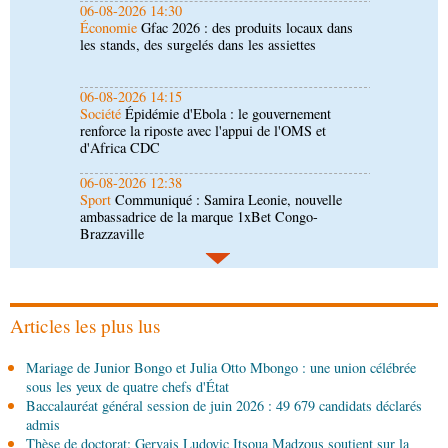
06-08-2026 14:15
Société
Épidémie d'Ebola : le gouvernement
renforce la riposte avec l'appui de l'OMS et
d'Africa CDC
06-08-2026 12:38
Sport
Communiqué : Samira Leonie, nouvelle
ambassadrice de la marque 1xBet Congo-
Brazzaville
06-08-2026 09:30
Politique
Assemblée nationale: la Commission
Ecofin s’imprègne des réalités du CHU-B
06-08-2026 08:45
Politique
Vie des institutions : Pierre Ngolo et
Pierre Oba jettent les bases d’une collaboration
fructueuse
Articles les plus lus
06-08-2026 08:30
Mariage de Junior Bongo et Julia Otto Mbongo : une union célébrée
Afrique-Monde
Centrafrique : les sanctions de
sous les yeux de quatre chefs d'État
l'ONU cachent la guerre silencieuse pour le
Baccalauréat général session de juin 2026 : 49 679 candidats déclarés
contrôle des ressources
admis
05-08-2026 22:10
Thèse de doctorat: Gervais Ludovic Itsoua Madzous soutient sur la