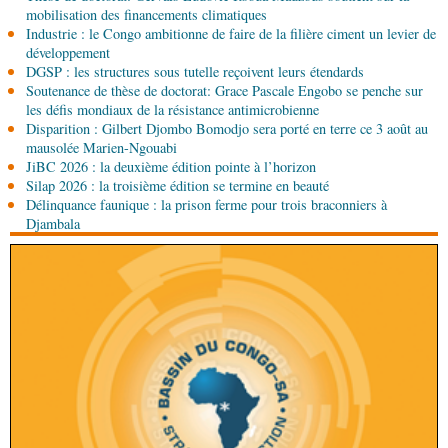
Économie
Economie : un accord signé à Pointe-
mobilisation des financements climatiques
Noire pour la valorisation des produits forestiers
Industrie : le Congo ambitionne de faire de la filière ciment un levier de
non ligneux
développement
DGSP : les structures sous tutelle reçoivent leurs étendards
05-08-2026 17:32
Soutenance de thèse de doctorat: Grace Pascale Engobo se penche sur
Sport
Handball: le tournoi de gala se poursuit
les défis mondiaux de la résistance antimicrobienne
Disparition : Gilbert Djombo Bomodjo sera porté en terre ce 3 août au
mausolée Marien-Ngouabi
05-08-2026 13:10
JiBC 2026 : la deuxième édition pointe à l’horizon
Art-Culture-Média
72e anniversaire de la
Silap 2026 : la troisième édition se termine en beauté
naissance du commandant Hugo Chávez :
Délinquance faunique : la prison ferme pour trois braconniers à
l’ambassade du Venezuela au Congo célèbre
Djambala
l'événement