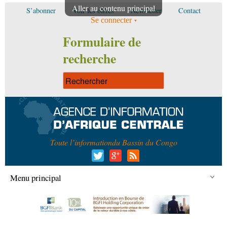
Aller au contenu principal
S’abonner
Voir les offres
Newsletter
Contact
Se connecter
Formulaire de
recherche
Toute l’information
du Bassin du Congo
Menu principal