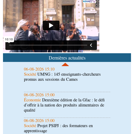
l'étranger à Brazzaville
06-08-2026 15:30
Économie
Agriculture : Denis Sassou N'Guesso
lance la deuxième édition de la Grande foire
agricole du Congo
06-08-2026 15:10
Société
UMNG : 145 enseignants-chercheurs
promus aux sessions du Cames
Dernières actualités
06-08-2026 15:00
Économie
Deuxième édition de la Gfac : le défi
d’offrir à la nation des produits alimentaires de
qualité
06-08-2026 15:00
Société
Projet PSIPJ : des formateurs en
apprentissage
06-08-2026 15:00
Art-Culture-Média
9e Grande rentrée littéraire de
Kinshasa : le Congo à l'honneur