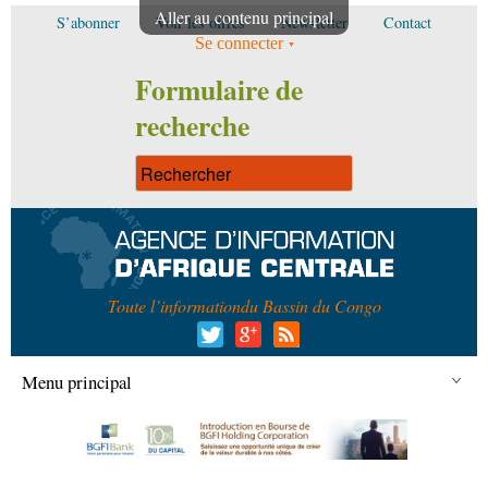
Aller au contenu principal
S’abonner
Voir les offres
Newsletter
Contact
Se connecter
Formulaire de
recherche
Toute l’information
du Bassin du Congo
Menu principal