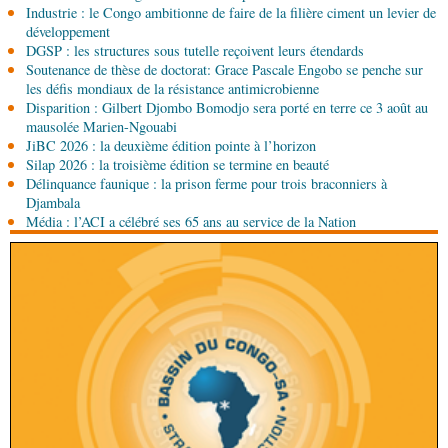
Industrie : le Congo ambitionne de faire de la filière ciment un levier de
06-08-2026 15:00
développement
Société
Projet PSIPJ : des formateurs en
DGSP : les structures sous tutelle reçoivent leurs étendards
apprentissage
Soutenance de thèse de doctorat: Grace Pascale Engobo se penche sur
les défis mondiaux de la résistance antimicrobienne
Disparition : Gilbert Djombo Bomodjo sera porté en terre ce 3 août au
06-08-2026 15:00
mausolée Marien-Ngouabi
Art-Culture-Média
9e Grande rentrée littéraire de
JiBC 2026 : la deuxième édition pointe à l’horizon
Kinshasa : le Congo à l'honneur
Silap 2026 : la troisième édition se termine en beauté
Délinquance faunique : la prison ferme pour trois braconniers à
06-08-2026 15:00
Djambala
Économie
Deuxième édition de la Gfac : le défi
Média : l’ACI a célébré ses 65 ans au service de la Nation
d’offrir à la nation des produits alimentaires de
qualité