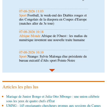
(matches aller du 3e tour)
07-08-2026 10:18
Afrique-Monde
Afrique de l'Ouest : les mafias du
numérique inventent une nouvelle traite humaine
07-08-2026 10:10
Sport
Nzango: Sylvie Malonga élue présidente du
bureau exécutif d’Afis sport Pointe-Noire
06-08-2026 16:30
Société
Diaspora : rencontre des Congolais de
l'étranger à Brazzaville
06-08-2026 15:30
Économie
Agriculture : Denis Sassou N'Guesso
lance la deuxième édition de la Grande foire
agricole du Congo
Articles les plus lus
06-08-2026 15:10
Mariage de Junior Bongo et Julia Otto Mbongo : une union célébrée
Société
UMNG : 145 enseignants-chercheurs
sous les yeux de quatre chefs d'État
promus aux sessions du Cames
UMNG : 145 enseignants-chercheurs promus aux sessions du Cames