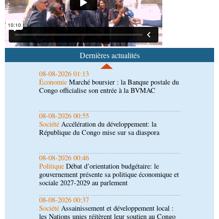
envisagent le renforcement de leur coopération
agricole
08-08-2026 01:13
Économie
Marché boursier : la Banque postale du
Congo officialise son entrée à la BVMAC
Dernières actualités
08-08-2026 00:55
Société
Accélération du développement: la
République du Congo mise sur sa diaspora
08-08-2026 00:46
Politique
Débat d’orientation budgétaire: le
gouvernement présente sa politique économique et
sociale 2027-2029 au parlement
08-08-2026 00:37
Société
Assainissement et développement local :
les Nations unies réitèrent leur soutien au Congo
07-08-2026 11:03
Sport
Football, le week-end des Diables rouges et
des Congolais de la diaspora en Coupes d'Europe