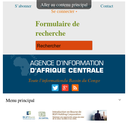
Aller au contenu principal
S’abonner
Voir les offres
Newsletter
Contact
Se connecter
Formulaire de
recherche
Toute l’information
du Bassin du Congo
Menu principal