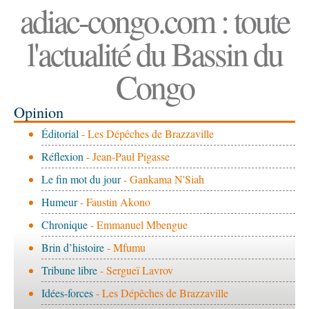
adiac-congo.com : toute
l'actualité du Bassin du
Congo
Opinion
Éditorial
- Les Dépêches de Brazzaville
Réflexion
- Jean-Paul Pigasse
Le fin mot du jour
- Gankama N'Siah
Humeur
- Faustin Akono
Chronique
- Emmanuel Mbengue
Brin d’histoire
- Mfumu
Tribune libre
- Sergueï Lavrov
Idées-forces
- Les Dépêches de Brazzaville