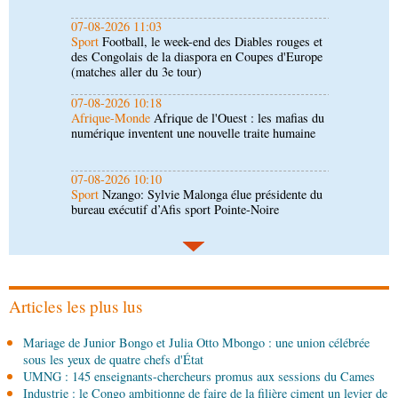
07-08-2026 10:18
Afrique-Monde
Afrique de l'Ouest : les mafias du
numérique inventent une nouvelle traite humaine
07-08-2026 10:10
Sport
Nzango: Sylvie Malonga élue présidente du
bureau exécutif d’Afis sport Pointe-Noire
06-08-2026 16:30
Société
Diaspora : rencontre des Congolais de
l'étranger à Brazzaville
06-08-2026 15:30
Économie
Agriculture : Denis Sassou N'Guesso
lance la deuxième édition de la Grande foire
agricole du Congo
Articles les plus lus
06-08-2026 15:10
Mariage de Junior Bongo et Julia Otto Mbongo : une union célébrée
Société
UMNG : 145 enseignants-chercheurs
sous les yeux de quatre chefs d'État
promus aux sessions du Cames
UMNG : 145 enseignants-chercheurs promus aux sessions du Cames
Industrie : le Congo ambitionne de faire de la filière ciment un levier de