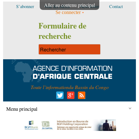
Aller au contenu principal
S’abonner
Voir les offres
Newsletter
Contact
Se connecter
Formulaire de
recherche
Toute l’information
du Bassin du Congo
Menu principal