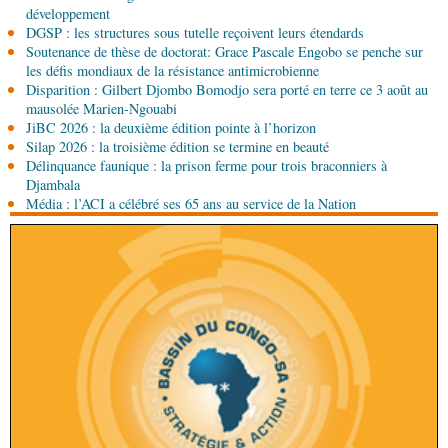
06-08-2026 15:00
développement
Économie
Deuxième édition de la Gfac : le défi
DGSP : les structures sous tutelle reçoivent leurs étendards
d’offrir à la nation des produits alimentaires de
Soutenance de thèse de doctorat: Grace Pascale Engobo se penche sur
qualité
les défis mondiaux de la résistance antimicrobienne
Disparition : Gilbert Djombo Bomodjo sera porté en terre ce 3 août au
06-08-2026 15:00
mausolée Marien-Ngouabi
Société
Projet PSIPJ : des formateurs en
JiBC 2026 : la deuxième édition pointe à l’horizon
apprentissage
Silap 2026 : la troisième édition se termine en beauté
Délinquance faunique : la prison ferme pour trois braconniers à
06-08-2026 15:00
Djambala
Art-Culture-Média
9e Grande rentrée littéraire de
Média : l’ACI a célébré ses 65 ans au service de la Nation
Kinshasa : le Congo à l'honneur