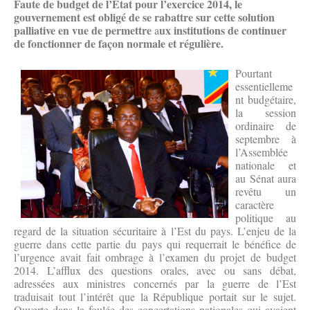
Faute de budget de l’État pour l’exercice 2014, le
gouvernement est obligé de se rabattre sur cette solution
palliative en vue de permettre
ux institutions de continuer
a
de fonctionner de façon normale et régulière.
Pourtant
essentielleme
nt budgétaire,
la session
ordinaire de
septembre à
l’Assemblée
nationale et
au Sénat aura
revêtu un
caractère
politique au
regard de la situation sécuritaire à l’Est du pays. L’enjeu de la
guerre dans cette partie du pays qui requerrait le bénéfice de
l’urgence avait fait ombrage à l’examen du projet de budget
2014. L’afflux des questions orales, avec ou sans débat,
adressées aux ministres concernés par la guerre de l’Est
traduisait tout l’intérêt que la République portait sur le sujet.
Ouverte dans la foulée des concertations nationales qui avaient