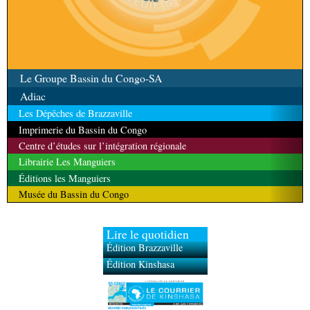
Le Groupe Bassin du Congo-SA
Adiac
Les Dépêches de Brazzaville
Imprimerie du Bassin du Congo
Centre d’études sur l’intégration régionale
Librairie Les Manguiers
Éditions les Manguiers
Musée du Bassin du Congo
Lire le quotidien
Édition Brazzaville
Édition Kinshasa