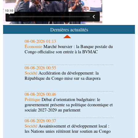
agricole
08-08-2026 01:13
Économie
Marché boursier : la Banque postale du
Congo officialise son entrée à la BVMAC
Dernières actualités
08-08-2026 00:55
Société
Accélération du développement: la
République du Congo mise sur sa diaspora
08-08-2026 00:46
Politique
Débat d’orientation budgétaire: le
gouvernement présente sa politique économique et
sociale 2027-2029 au parlement
08-08-2026 00:37
Société
Assainissement et développement local :
les Nations unies réitèrent leur soutien au Congo
07-08-2026 11:03
Sport
Football, le week-end des Diables rouges et
des Congolais de la diaspora en Coupes d'Europe
(matches aller du 3e tour)