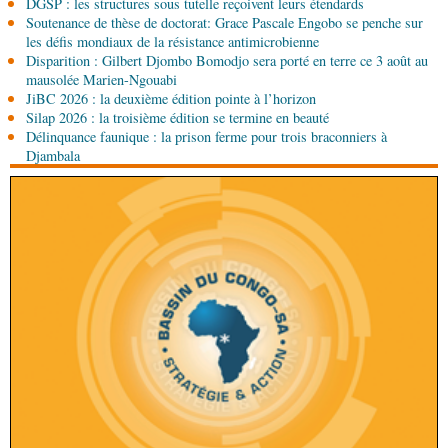
DGSP : les structures sous tutelle reçoivent leurs étendards
Soutenance de thèse de doctorat: Grace Pascale Engobo se penche sur
06-08-2026 08:45
les défis mondiaux de la résistance antimicrobienne
Politique
Vie des institutions : Pierre Ngolo et
Disparition : Gilbert Djombo Bomodjo sera porté en terre ce 3 août au
Pierre Oba jettent les bases d’une collaboration
mausolée Marien-Ngouabi
fructueuse
JiBC 2026 : la deuxième édition pointe à l’horizon
06-08-2026 08:30
Silap 2026 : la troisième édition se termine en beauté
Afrique-Monde
Centrafrique : les sanctions de
Délinquance faunique : la prison ferme pour trois braconniers à
l'ONU cachent la guerre silencieuse pour le
Djambala
contrôle des ressources