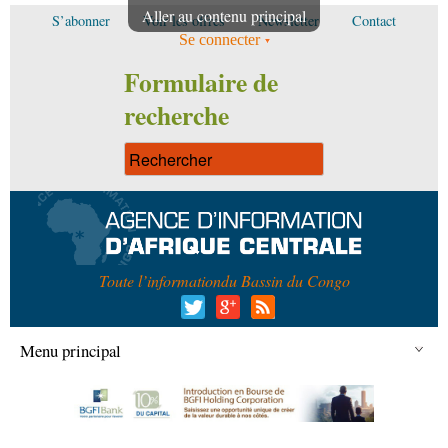
Aller au contenu principal
S’abonner
Voir les offres
Newsletter
Contact
Se connecter
Formulaire de
recherche
Toute l’information
du Bassin du Congo
Menu principal