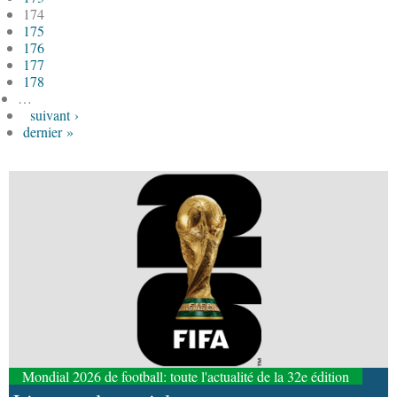
174
175
176
177
178
…
suivant ›
dernier »
Mondial 2026 de football: toute l'actualité de la 32e édition