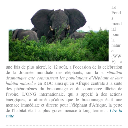
Le
Fond
s
mond
ial
pour
la
natur
e
(WW
F) a
une fois de plus alerté, le 12 août, à l’occasion de la célébration
de la Journée mondiale des éléphants, sur la «
situation
dramatique que connaissent les populations d’éléphant et leur
habitat naturel
» en RDC ainsi qu’en Afrique centrale à la suite
des phénomènes du braconnage et du commerce illicite de
l’ivoire. L’ONG internationale, qui a appelé à des actions
énergiques, a affirmé qu’alors que le braconnage était une
menace immédiate et directe pour l’éléphant d’Afrique, la perte
de l’habitat était la plus grave menace à long terme ...
Lire la
suite