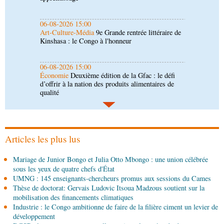
06-08-2026 15:00
Économie
Deuxième édition de la Gfac : le défi
d’offrir à la nation des produits alimentaires de
qualité
06-08-2026 14:30
Économie
Gfac 2026 : des produits locaux dans
les stands, des surgelés dans les assiettes
06-08-2026 14:15
Société
Épidémie d'Ebola : le gouvernement
renforce la riposte avec l'appui de l'OMS et
d'Africa CDC
Articles les plus lus
06-08-2026 12:38
Mariage de Junior Bongo et Julia Otto Mbongo : une union célébrée
Sport
Communiqué : Samira Leonie, nouvelle
sous les yeux de quatre chefs d'État
ambassadrice de la marque 1xBet Congo-
UMNG : 145 enseignants-chercheurs promus aux sessions du Cames
Brazzaville
Thèse de doctorat: Gervais Ludovic Itsoua Madzous soutient sur la
06-08-2026 09:30
mobilisation des financements climatiques
Politique
Assemblée nationale: la Commission
Industrie : le Congo ambitionne de faire de la filière ciment un levier de
Ecofin s’imprègne des réalités du CHU-B
développement