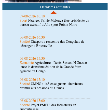
bureau exécutif d’Afis sport Pointe-Noire
Dernières actualités
06-08-2026 16:30
Société
Diaspora : rencontre des Congolais de
l'étranger à Brazzaville
06-08-2026 15:30
Économie
Agriculture : Denis Sassou N'Guesso
lance la deuxième édition de la Grande foire
agricole du Congo
06-08-2026 15:10
Société
UMNG : 145 enseignants-chercheurs
promus aux sessions du Cames
06-08-2026 15:00
Société
Projet PSIPJ : des formateurs en
apprentissage
06-08-2026 15:00
Art-Culture-Média
9e Grande rentrée littéraire de
Kinshasa : le Congo à l'honneur