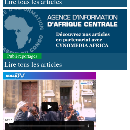
Lire tous les articles
Publi-reportages
Lire tous les articles
07-08-2026 11:03
Sport
Football, le week-end des Diables rouges et
des Congolais de la diaspora en Coupes d'Europe
(matches aller du 3e tour)
07-08-2026 10:18
Afrique-Monde
Afrique de l'Ouest : les mafias du
numérique inventent une nouvelle traite humaine
07-08-2026 10:10
Sport
Nzango: Sylvie Malonga élue présidente du