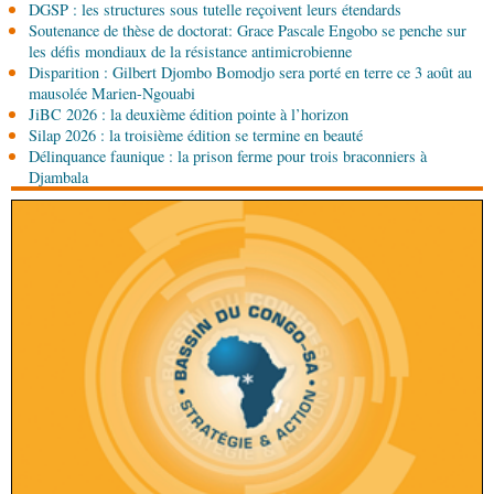
DGSP : les structures sous tutelle reçoivent leurs étendards
05-08-2026 17:32
Soutenance de thèse de doctorat: Grace Pascale Engobo se penche sur
Sport
Handball: le tournoi de gala se poursuit
les défis mondiaux de la résistance antimicrobienne
Disparition : Gilbert Djombo Bomodjo sera porté en terre ce 3 août au
mausolée Marien-Ngouabi
05-08-2026 13:10
JiBC 2026 : la deuxième édition pointe à l’horizon
Art-Culture-Média
72e anniversaire de la
Silap 2026 : la troisième édition se termine en beauté
naissance du commandant Hugo Chávez :
Délinquance faunique : la prison ferme pour trois braconniers à
l’ambassade du Venezuela au Congo célèbre
Djambala
l'événement