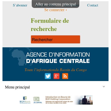
Aller au contenu principal
S’abonner
Voir les offres
Newsletter
Contact
Se connecter
Formulaire de
recherche
Toute l’information
du Bassin du Congo
Menu principal