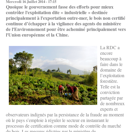
Mercredi 16 Juillet 2014 - 17:15
Quoique le gouvernement fasse des efforts pour mieux
contrôler l'exploitation dite « industrielle » destinée
principalement à l'exportation outre-mer, le bois non certifié
continue d’échapper à la vigilance des agents du ministère
de l'Environnement pour être acheminé principalement vers
l'Union européenne et la Chine.
La RDC a
encore
beaucoup à
faire dans le
domaine de
l’exploitation
forestière.
Telle est la
conviction
partagée par
de nombreux
experts et
observateurs indignés par la persistance de la fraude au moment
où le pays s’emploie à réguler le secteur en instaurant le
processus de certification comme mode de contrôle du marché
du bois. Les mesures édictées par le ministère de