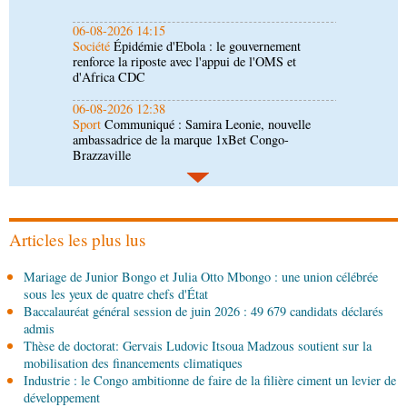
06-08-2026 12:38
Sport
Communiqué : Samira Leonie, nouvelle
ambassadrice de la marque 1xBet Congo-
Brazzaville
06-08-2026 09:30
Politique
Assemblée nationale: la Commission
Ecofin s’imprègne des réalités du CHU-B
06-08-2026 08:45
Politique
Vie des institutions : Pierre Ngolo et
Pierre Oba jettent les bases d’une collaboration
fructueuse
Articles les plus lus
06-08-2026 08:30
Mariage de Junior Bongo et Julia Otto Mbongo : une union célébrée
Afrique-Monde
Centrafrique : les sanctions de
sous les yeux de quatre chefs d'État
l'ONU cachent la guerre silencieuse pour le
Baccalauréat général session de juin 2026 : 49 679 candidats déclarés
contrôle des ressources
admis
05-08-2026 22:10
Thèse de doctorat: Gervais Ludovic Itsoua Madzous soutient sur la
Économie
Economie : un accord signé à Pointe-
mobilisation des financements climatiques
Noire pour la valorisation des produits forestiers
Industrie : le Congo ambitionne de faire de la filière ciment un levier de
non ligneux
développement