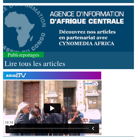
Publi-reportages
Lire tous les articles
06-08-2026 16:30
Société
Diaspora : rencontre des Congolais de
l'étranger à Brazzaville
06-08-2026 15:30
Économie
Agriculture : Denis Sassou N'Guesso
lance la deuxième édition de la Grande foire
agricole du Congo
06-08-2026 15:10
Société
UMNG : 145 enseignants-chercheurs
promus aux sessions du Cames