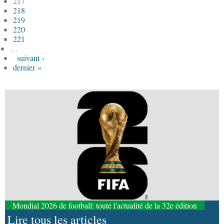
217
218
219
220
221
…
suivant ›
dernier »
Mondial 2026 de football: toute l'actualité de la 32e édition
Lire tous les articles