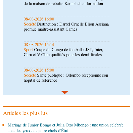
promue maître-assistant Cames
08-08-2026 15:14
Sport
Coupe du Congo de football : JST, Inter,
Cara et V Club qualifiés pour les demi-finales
08-08-2026 15:00
Société
Santé publique : Ollombo réceptionne son
hôpital de référence
08-08-2026 15:00
Société
Lutte contre la corruption : les
parlementaires sensibilisés
08-08-2026 14:30
Art-Culture-Média
Concours de musique "Talents
+" : la liste des participants publiée
Articles les plus lus
08-08-2026 01:25
Mariage de Junior Bongo et Julia Otto Mbongo : une union célébrée
Environnement
Forêts : des techniciens formés à
sous les yeux de quatre chefs d'État
l'utilisation d'un logiciel d'évaluation des