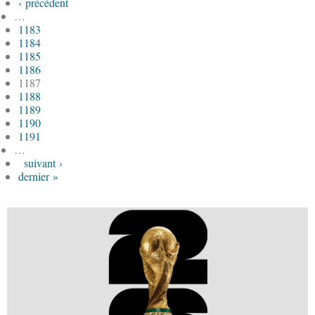
‹ précédent
…
1183
1184
1185
1186
1187
1188
1189
1190
1191
…
suivant ›
dernier »