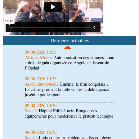
Afrique-Monde
Crise migratoire : l’UE salue
l’action conjointe du Maroc et de l’Espagne
09-08-2026 10:53
Afrique-Monde
Autonomisation des femmes : une
soirée de gala organisée en Angola en faveur de
Dernières actualités
l’Opdad
09-08-2026 10:38
Art-Culture-Média
Cinéma: le film congolais «
Es’crim» promeut la lutte contre la délinquance
juvénile par le sport
09-08-2026 10:30
Société
Hôpital Edith-Lucie-Bongo : des
équipements pour moderniser le plateau technique
08-08-2026 16:30
Société
Lutte contre les épidémies : les employés
de la maison de retraite Kambissi en formation
08-08-2026 16:00
Société
Distinction : Darrel Ornelle Elion Assiana