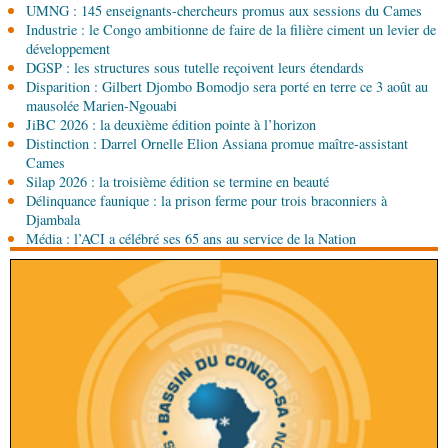
UMNG : 145 enseignants-chercheurs promus aux sessions du Cames
émissions
Industrie : le Congo ambitionne de faire de la filière ciment un levier de
08-08-2026 01:15
développement
Afrique-Monde
Congo-Mali : les deux pays
DGSP : les structures sous tutelle reçoivent leurs étendards
envisagent le renforcement de leur coopération
Disparition : Gilbert Djombo Bomodjo sera porté en terre ce 3 août au
agricole
mausolée Marien-Ngouabi
JiBC 2026 : la deuxième édition pointe à l’horizon
08-08-2026 01:13
Distinction : Darrel Ornelle Elion Assiana promue maître-assistant
Économie
Marché boursier : la Banque postale du
Cames
Congo officialise son entrée à la BVMAC
Silap 2026 : la troisième édition se termine en beauté
Délinquance faunique : la prison ferme pour trois braconniers à
08-08-2026 01:00
Djambala
Société
Accélération du développement: la
Média : l’ACI a célébré ses 65 ans au service de la Nation
République du Congo mise sur sa diaspora