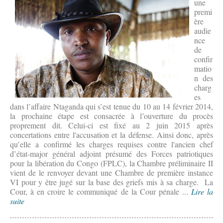
une
premi
ère
audie
nce
de
confir
matio
n des
charg
es
dans l’affaire Ntaganda qui s’est tenue du 10 au 14 février 2014,
la prochaine étape est consacrée à l’ouverture du procès
proprement dit. Celui-ci est fixé au 2 juin 2015 après
concertations entre l'accusation et la défense. Ainsi donc, après
qu’elle a confirmé les charges requises contre l'ancien chef
d’état-major général adjoint présumé des Forces patriotiques
pour la libération du Congo (FPLC), la Chambre préliminaire II
vient de le renvoyer devant une Chambre de première instance
VI pour y être jugé sur la base des griefs mis à sa charge. La
Cour, à en croire le communiqué de la Cour pénale ...
Lire la
suite