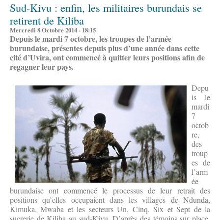
Sud-Kivu : enfin, les militaires burundais se
retirent de Kiliba
Mercredi 8 Octobre 2014 - 18:15
Depuis le mardi 7 octobre, les troupes de l’armée
burundaise, présentes depuis plus d’une année dans cette
cité d’Uvira, ont commencé à quitter leurs positions afin de
regagner leur pays.
Depu
is le
mardi
7
octob
re,
des
troup
es de
l’arm
ée
burundaise ont commencé le processus de leur retrait des
positions qu’elles occupaient dans les villages de Ndunda,
Kimuka, Mwaba et les secteurs Un, Cinq, Six et Sept de la
sucrerie de Kiliba au sud-Kivu. D’après des témoins sur place,