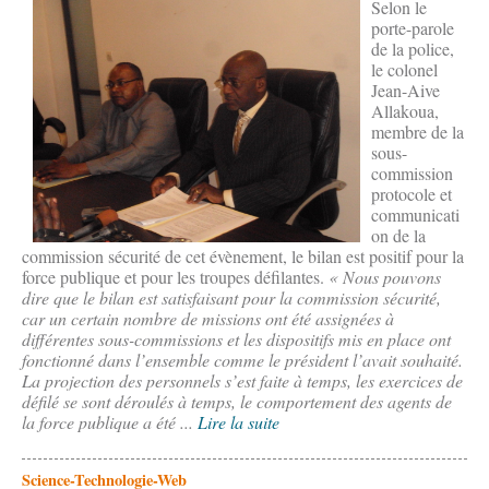
Selon le
porte-parole
de la police,
le colonel
Jean-Aive
Allakoua,
membre de la
sous-
commission
protocole et
communicati
on de la
commission sécurité de cet évènement, le bilan est positif pour la
force publique et pour les troupes défilantes.
« Nous pouvons
dire que le bilan est satisfaisant pour la commission sécurité,
car un certain nombre de missions ont été assignées à
différentes sous-commissions et les dispositifs mis en place ont
fonctionné dans l’ensemble comme le président l’avait souhaité.
La projection des personnels s’est faite à temps, les exercices de
défilé se sont déroulés à temps, le comportement des agents de
la force publique a été ...
Lire la suite
Science-Technologie-Web