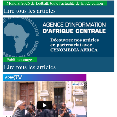
Mondial 2026 de football: toute l'actualité de la 32e édition
Lire tous les articles
Publi-reportages
Lire tous les articles
09-08-2026 10:53
Afrique-Monde
Autonomisation des femmes : une
soirée de gala organisée en Angola en faveur de
l’Opdad
09-08-2026 10:38
Art-Culture-Média
Cinéma: le film congolais «
Es’crim» promeut la lutte contre la délinquance
juvénile par le sport