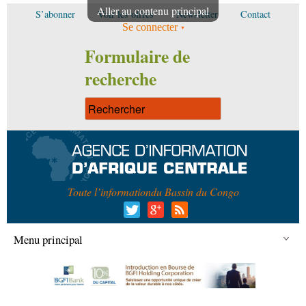
Aller au contenu principal
S’abonner
Voir les offres
Newsletter
Contact
Se connecter
Formulaire de
recherche
Toute l’information
du Bassin du Congo
Menu principal