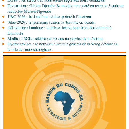
DGSP : les structures sous tutelle reçoivent leurs étendards
République du Congo mise sur sa diaspora
Disparition : Gilbert Djombo Bomodjo sera porté en terre ce 3 août au
mausolée Marien-Ngouabi
JiBC 2026 : la deuxième édition pointe à l’horizon
08-08-2026 00:45
Silap 2026 : la troisième édition se termine en beauté
Politique
Débat d’orientation budgétaire: le
Délinquance faunique : la prison ferme pour trois braconniers à
gouvernement présente sa politique économique et
Djambala
sociale 2027-2029 au Parlement
Média : l’ACI a célébré ses 65 ans au service de la Nation
08-08-2026 00:30
Hydrocarbures : le nouveau directeur général de la Sclog dévoile sa
Société
Assainissement et développement local :
feuille de route stratégique
les Nations unies réitèrent leur soutien au Congo