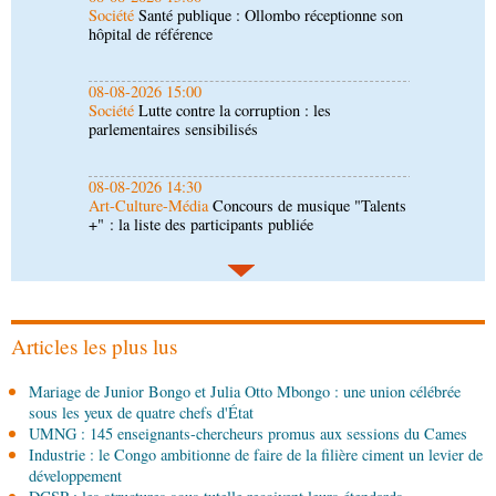
Société
Lutte contre la corruption : les
parlementaires sensibilisés
08-08-2026 14:30
Art-Culture-Média
Concours de musique "Talents
+" : la liste des participants publiée
08-08-2026 01:25
Environnement
Forêts : des techniciens formés à
l'utilisation d'un logiciel d'évaluation des
émissions
08-08-2026 01:15
Afrique-Monde
Congo-Mali : les deux pays
envisagent le renforcement de leur coopération
agricole
Articles les plus lus
08-08-2026 01:13
Mariage de Junior Bongo et Julia Otto Mbongo : une union célébrée
Économie
Marché boursier : la Banque postale du
sous les yeux de quatre chefs d'État
Congo officialise son entrée à la BVMAC
UMNG : 145 enseignants-chercheurs promus aux sessions du Cames
Industrie : le Congo ambitionne de faire de la filière ciment un levier de
08-08-2026 01:00
développement
Société
Accélération du développement: la