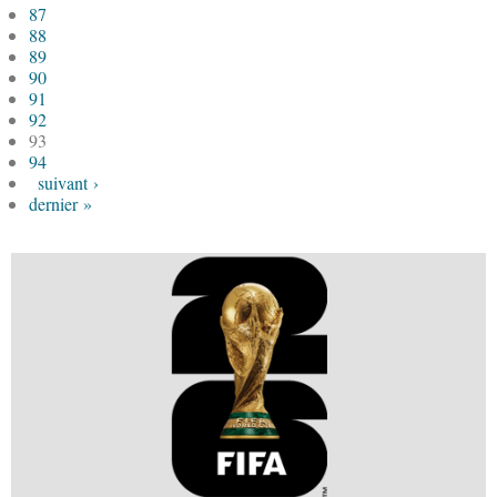
87
88
89
90
91
92
93
94
suivant ›
dernier »