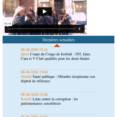
08-08-2026 16:00
Société
Distinction : Darrel Ornelle Elion Assiana
promue maître-assistant Cames
08-08-2026 15:14
Sport
Coupe du Congo de football : JST, Inter,
Cara et V Club qualifiés pour les demi-finales
Dernières actualités
08-08-2026 15:00
Société
Santé publique : Ollombo réceptionne son
hôpital de référence
08-08-2026 15:00
Société
Lutte contre la corruption : les
parlementaires sensibilisés
08-08-2026 14:30
Art-Culture-Média
Concours de musique "Talents
+" : la liste des participants publiée
08-08-2026 01:25