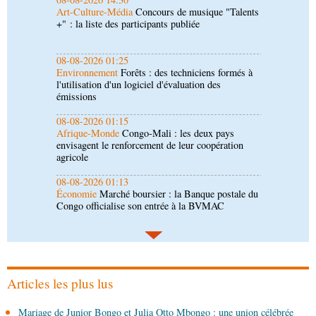
Environnement
Forêts : des techniciens formés à
l'utilisation d'un logiciel d'évaluation des
émissions
08-08-2026 01:15
Afrique-Monde
Congo-Mali : les deux pays
envisagent le renforcement de leur coopération
agricole
08-08-2026 01:13
Économie
Marché boursier : la Banque postale du
Congo officialise son entrée à la BVMAC
08-08-2026 01:00
Société
Accélération du développement: la
République du Congo mise sur sa diaspora
08-08-2026 00:45
Politique
Débat d’orientation budgétaire: le
gouvernement présente sa politique économique et
sociale 2027-2029 au Parlement
Articles les plus lus
08-08-2026 00:30
Mariage de Junior Bongo et Julia Otto Mbongo : une union célébrée
Société
Assainissement et développement local :