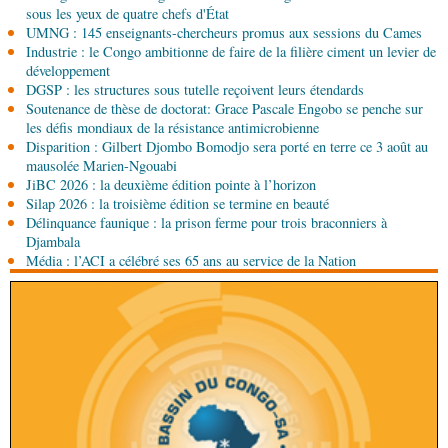
sous les yeux de quatre chefs d'État
les Nations unies réitèrent leur soutien au Congo
UMNG : 145 enseignants-chercheurs promus aux sessions du Cames
Industrie : le Congo ambitionne de faire de la filière ciment un levier de
07-08-2026 11:03
développement
Sport
Football, le week-end des Diables rouges et
DGSP : les structures sous tutelle reçoivent leurs étendards
des Congolais de la diaspora en Coupes d'Europe
Soutenance de thèse de doctorat: Grace Pascale Engobo se penche sur
(matches aller du 3e tour)
les défis mondiaux de la résistance antimicrobienne
Disparition : Gilbert Djombo Bomodjo sera porté en terre ce 3 août au
07-08-2026 10:15
mausolée Marien-Ngouabi
Afrique-Monde
Afrique de l'Ouest : les mafias du
JiBC 2026 : la deuxième édition pointe à l’horizon
numérique inventent une nouvelle traite humaine
Silap 2026 : la troisième édition se termine en beauté
Délinquance faunique : la prison ferme pour trois braconniers à
07-08-2026 10:15
Djambala
Sport
Nzango: Sylvie Malonga élue présidente du
Média : l’ACI a célébré ses 65 ans au service de la Nation
bureau exécutif d’Afis sport Pointe-Noire