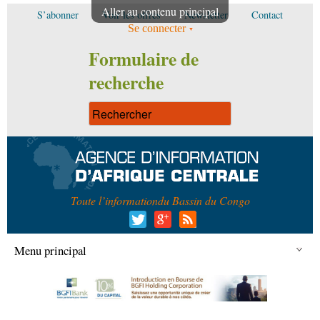
Aller au contenu principal
S’abonner
Voir les offres
Newsletter
Contact
Se connecter
Formulaire de
recherche
Toute l’information
du Bassin du Congo
Menu principal