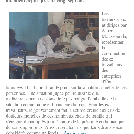
attendent depuis près de vingt-sept ans
Les
travaux étaie
nt dirigés par
Albert
Moussounda,
représentant
la
coordination
des ex-
travailleurs
des
entreprises
d'État
liquidées. Il a d’abord fait le point sur la situation actuelle de ces
personnes. Une situation jugée peu reluisante qui,
malheureusement ne s’améliore pas malgré l’embellie de la
situation économique et financière du pays. Pour les ex-
travailleurs, le gouvernement fait la sourde oreille aux cris de
douleurs mortelles de ces nombreux chefs de famille qui
s’éteignent jour après jour, à cause de la précarité et du manque
de soins appropriés. Aussi, regrettent-ils que leurs droits soient
considérés comme un fonds ...
Lire la suite