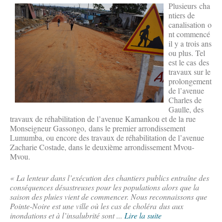
Plusieurs cha
ntiers de
canalisation o
nt commencé
il y a trois ans
ou plus. Tel
est le cas des
travaux sur le
prolongement
de l’avenue
Charles de
Gaulle, des
travaux de réhabilitation de l’avenue Kamankou et de la rue
Monseigneur Gassongo, dans le premier arrondissement
Lumumba, ou encore des travaux de réhabilitation de l’avenue
Zacharie Costade, dans le deuxième arrondissement Mvou-
Mvou.
« La lenteur dans l’exécution des chantiers publics entraîne des
conséquences désastreuses pour les populations alors que la
saison des pluies vient de commencer. Nous reconnaissons que
Pointe-Noire est une ville où les cas de choléra dus aux
inondations et à l’insalubrité sont ...
Lire la suite