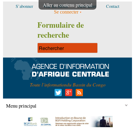
Aller au contenu principal
S’abonner
Voir les offres
Newsletter
Contact
Se connecter
Formulaire de
recherche
Toute l’information
du Bassin du Congo
Menu principal