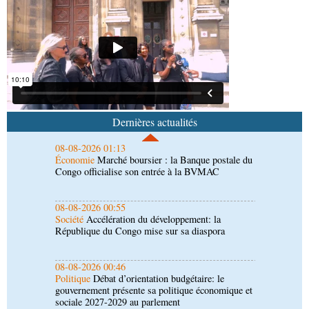
émissions
08-08-2026 01:18
Afrique-Monde
Congo-Mali : les deux pays
envisagent le renforcement de leur coopération
agricole
08-08-2026 01:13
Économie
Marché boursier : la Banque postale du
Congo officialise son entrée à la BVMAC
Dernières actualités
08-08-2026 00:55
Société
Accélération du développement: la
République du Congo mise sur sa diaspora
08-08-2026 00:46
Politique
Débat d’orientation budgétaire: le
gouvernement présente sa politique économique et
sociale 2027-2029 au parlement
08-08-2026 00:37
Société
Assainissement et développement local :
les Nations unies réitèrent leur soutien au Congo