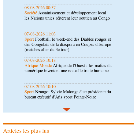
07-08-2026 11:03
Sport
Football, le week-end des Diables rouges et
des Congolais de la diaspora en Coupes d'Europe
(matches aller du 3e tour)
07-08-2026 10:18
Afrique-Monde
Afrique de l'Ouest : les mafias du
numérique inventent une nouvelle traite humaine
07-08-2026 10:10
Sport
Nzango: Sylvie Malonga élue présidente du
bureau exécutif d’Afis sport Pointe-Noire
06-08-2026 16:30
Société
Diaspora : rencontre des Congolais de
l'étranger à Brazzaville
06-08-2026 15:30
Économie
Agriculture : Denis Sassou N'Guesso
lance la deuxième édition de la Grande foire
agricole du Congo
Articles les plus lus