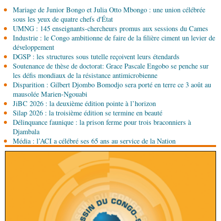
06-08-2026 15:10
Mariage de Junior Bongo et Julia Otto Mbongo : une union célébrée
Société
UMNG : 145 enseignants-chercheurs
sous les yeux de quatre chefs d'État
promus aux sessions du Cames
UMNG : 145 enseignants-chercheurs promus aux sessions du Cames
Industrie : le Congo ambitionne de faire de la filière ciment un levier de
06-08-2026 15:00
développement
Économie
Deuxième édition de la Gfac : le défi
DGSP : les structures sous tutelle reçoivent leurs étendards
d’offrir à la nation des produits alimentaires de
Soutenance de thèse de doctorat: Grace Pascale Engobo se penche sur
qualité
les défis mondiaux de la résistance antimicrobienne
Disparition : Gilbert Djombo Bomodjo sera porté en terre ce 3 août au
06-08-2026 15:00
mausolée Marien-Ngouabi
Société
Projet PSIPJ : des formateurs en
JiBC 2026 : la deuxième édition pointe à l’horizon
apprentissage
Silap 2026 : la troisième édition se termine en beauté
Délinquance faunique : la prison ferme pour trois braconniers à
06-08-2026 15:00
Djambala
Art-Culture-Média
9e Grande rentrée littéraire de
Média : l’ACI a célébré ses 65 ans au service de la Nation
Kinshasa : le Congo à l'honneur