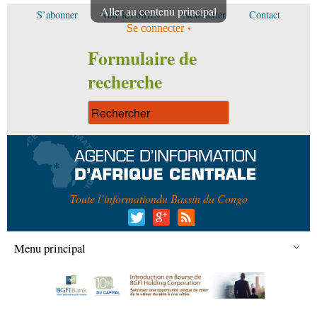
Aller au contenu principal
S’abonner
Voir les offres
Newsletter
Contact
Se connecter
Formulaire de
recherche
Toute l’information
du Bassin du Congo
Menu principal