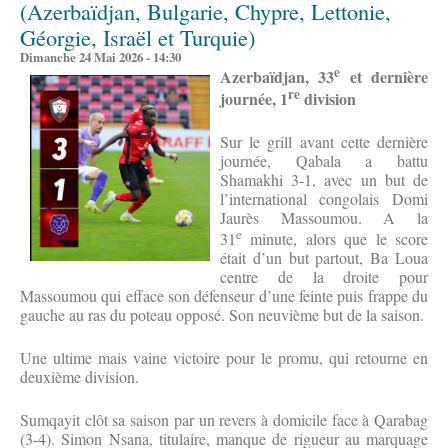
(Azerbaïdjan, Bulgarie, Chypre, Lettonie,
Géorgie, Israël et Turquie)
Dimanche 24 Mai 2026 - 14:30
e
Azerbaïdjan, 33
et dernière
re
journée, 1
division
Sur le grill avant cette dernière
journée, Qabala a battu
Shamakhi 3-1, avec un but de
l’international congolais Domi
Jaurès Massoumou. A la
e
31
minute, alors que le score
était d’un but partout, Ba Loua
centre de la droite pour
Massoumou qui efface son défenseur d’une feinte puis frappe du
gauche au ras du poteau opposé. Son neuvième but de la saison.
Une ultime mais vaine victoire pour le promu, qui retourne en
deuxième division.
Sumqayit clôt sa saison par un revers à domicile face à Qarabag
(3-4). Simon Nsana, titulaire, manque de rigueur au marquage