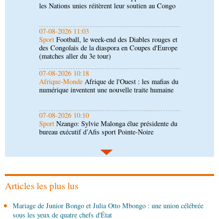
des Congolais de la diaspora en Coupes d'Europe
(matches aller du 3e tour)
07-08-2026 10:18
Afrique-Monde
Afrique de l'Ouest : les mafias du
numérique inventent une nouvelle traite humaine
07-08-2026 10:10
Sport
Nzango: Sylvie Malonga élue présidente du
bureau exécutif d’Afis sport Pointe-Noire
06-08-2026 16:30
Société
Diaspora : rencontre des Congolais de
l'étranger à Brazzaville
06-08-2026 15:30
Économie
Agriculture : Denis Sassou N'Guesso
lance la deuxième édition de la Grande foire
agricole du Congo
Articles les plus lus
06-08-2026 15:10
Mariage de Junior Bongo et Julia Otto Mbongo : une union célébrée
Société
UMNG : 145 enseignants-chercheurs
sous les yeux de quatre chefs d'État
promus aux sessions du Cames