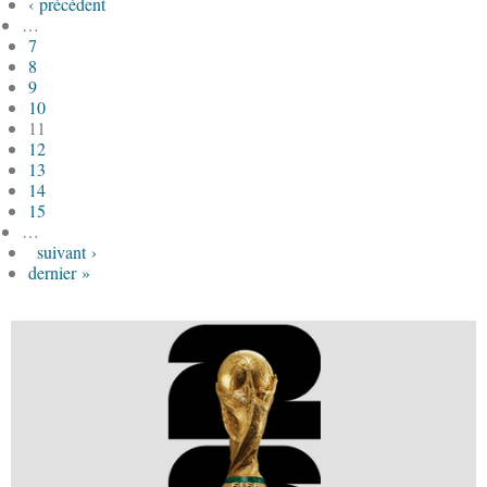
‹ précédent
…
7
8
9
10
11
12
13
14
15
…
suivant ›
dernier »