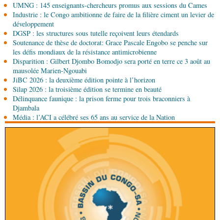
UMNG : 145 enseignants-chercheurs promus aux sessions du Cames
Industrie : le Congo ambitionne de faire de la filière ciment un levier de
06-08-2026 15:00
développement
Société
Projet PSIPJ : des formateurs en
DGSP : les structures sous tutelle reçoivent leurs étendards
apprentissage
Soutenance de thèse de doctorat: Grace Pascale Engobo se penche sur
les défis mondiaux de la résistance antimicrobienne
Disparition : Gilbert Djombo Bomodjo sera porté en terre ce 3 août au
06-08-2026 15:00
mausolée Marien-Ngouabi
Art-Culture-Média
9e Grande rentrée littéraire de
JiBC 2026 : la deuxième édition pointe à l’horizon
Kinshasa : le Congo à l'honneur
Silap 2026 : la troisième édition se termine en beauté
Délinquance faunique : la prison ferme pour trois braconniers à
06-08-2026 15:00
Djambala
Économie
Deuxième édition de la Gfac : le défi
Média : l’ACI a célébré ses 65 ans au service de la Nation
d’offrir à la nation des produits alimentaires de
qualité