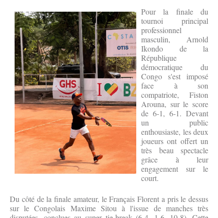
Pour la finale du
tournoi principal
professionnel
masculin, Arnold
Ikondo de la
République
démocratique du
Congo s'est imposé
face à son
compatriote, Fiston
Arouna, sur le score
de 6-1, 6-1. Devant
un public
enthousiaste, les deux
joueurs ont offert un
très beau spectacle
grâce à leur
engagement sur le
court.
Du côté de la finale amateur, le Français Florent a pris le dessus
sur le Congolais Maxime Sitou à l'issue de manches très
disputées, conclues au super tie-break (6-4, 1-6, 10-8). Cette