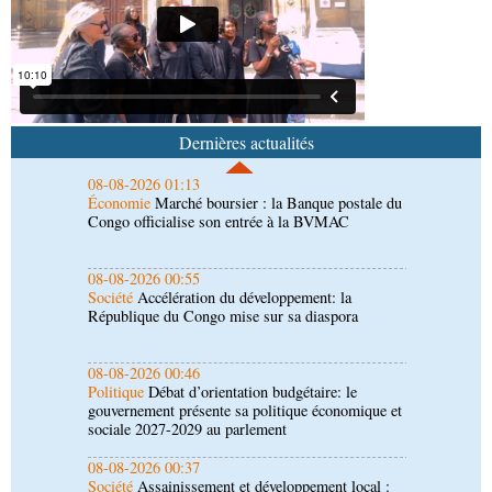
Afrique-Monde
Congo-Mali : les deux pays
envisagent le renforcement de leur coopération
agricole
08-08-2026 01:13
Économie
Marché boursier : la Banque postale du
Congo officialise son entrée à la BVMAC
Dernières actualités
08-08-2026 00:55
Société
Accélération du développement: la
République du Congo mise sur sa diaspora
08-08-2026 00:46
Politique
Débat d’orientation budgétaire: le
gouvernement présente sa politique économique et
sociale 2027-2029 au parlement
08-08-2026 00:37
Société
Assainissement et développement local :
les Nations unies réitèrent leur soutien au Congo
07-08-2026 11:03
Sport
Football, le week-end des Diables rouges et