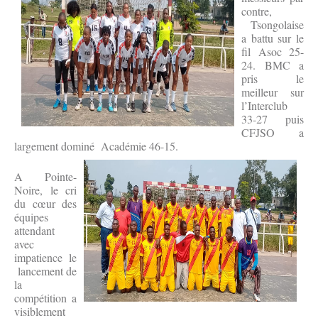
contre,
Tsongolaise
a battu sur le
fil Asoc 25-
24. BMC a
pris le
meilleur sur
l’Interclub
33-27 puis
CFJSO a
largement dominé Académie 46-15.
A Pointe-
Noire, le cri
du cœur des
équipes
attendant
avec
impatience le
lancement de
la
compétition a
visiblement