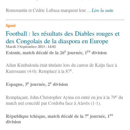
Romorantin et Cédric Lubasa marquent leur ...
Lire la suite
Sport
Football : les résultats des Diables rouges et
des Congolais de la diaspora en Europe
Mardi 3 Septembre 2013 - 14:02
e
re
Estonie, match décalé de la 26
journée, 1
division
Allan Kimbaloula était titulaire lors du carton de Kalju face à
e
Kuressaare (4-0). Remplacé à la 87
.
e
e
Espagne, 3
journée, 2
division
e
Remplaçant, John-Christopher Ayina est entré en jeu à la 79
du
match nul concédé par Cordoba face à Alavès (1-1).
e
re
République tchèque, match décalé de la 7
journée, 1
division