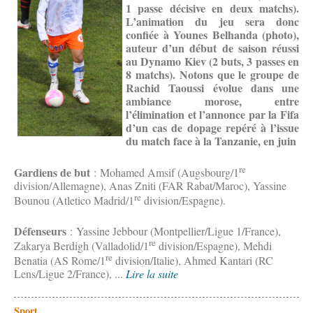
1 passe décisive en deux matchs).
L’animation du jeu sera donc
confiée à Younes Belhanda (photo),
auteur d’un début de saison réussi
au Dynamo Kiev (2 buts, 3 passes en
8 matchs). Notons que le groupe de
Rachid Taoussi évolue dans une
ambiance morose, entre
l’élimination et l’annonce par la Fifa
d’un cas de dopage repéré à l’issue
du match face à la Tanzanie, en juin
re
Gardiens de but
: Mohamed Amsif (Augsbourg/1
division/Allemagne), Anas Zniti (FAR Rabat/Maroc), Yassine
re
Bounou (Atletico Madrid/1
division/Espagne).
Défenseurs
: Yassine Jebbour (Montpellier/Ligue 1/France),
re
Zakarya Berdigh (Valladolid/1
division/Espagne), Mehdi
re
Benatia (AS Rome/1
division/Italie), Ahmed Kantari (RC
Lens/Ligue 2/France), ...
Lire la suite
Sport