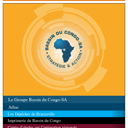
d’offrir à la nation des produits alimentaires de
qualité
Le Groupe Bassin du Congo-SA
Adiac
Les Dépêches de Brazzaville
Imprimerie du Bassin du Congo
Centre d’études sur l’intégration régionale