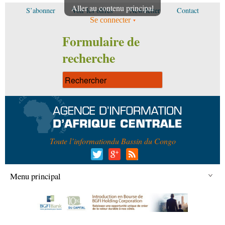
Aller au contenu principal
S’abonner
Voir les offres
Newsletter
Contact
Se connecter
Formulaire de
recherche
Toute l’information
du Bassin du Congo
Menu principal