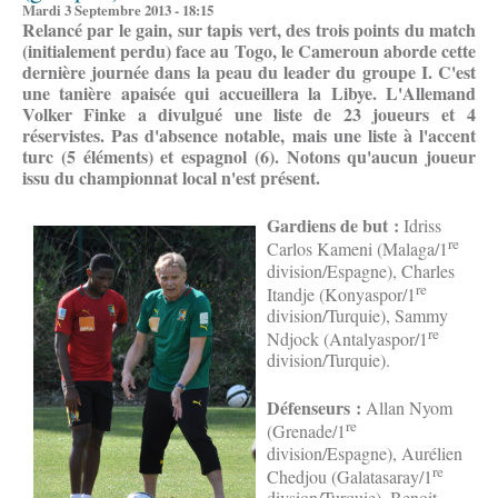
Mardi 3 Septembre 2013 - 18:15
Relancé par le gain, sur tapis vert, des trois points du match
(initialement perdu) face au Togo, le Cameroun aborde cette
dernière journée dans la peau du leader du groupe I. C'est
une tanière apaisée qui accueillera la Libye. L'Allemand
Volker Finke a divulgué une liste de 23 joueurs et 4
réservistes. Pas d'absence notable, mais une liste à l'accent
turc (5 éléments) et espagnol (6). Notons qu'aucun joueur
issu du championnat local n'est présent.
Gardiens de but :
Idriss
re
Carlos Kameni (Malaga/1
division/Espagne), Charles
re
Itandje (Konyaspor/1
division/Turquie), Sammy
re
Ndjock (Antalyaspor/1
division/Turquie).
Défenseurs :
Allan Nyom
re
(Grenade/1
division/Espagne), Aurélien
re
Chedjou (Galatasaray/1
divsion/Turquie), Benoit