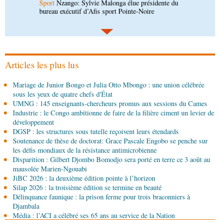
Société
Diaspora : rencontre des Congolais de
l'étranger à Brazzaville
06-08-2026 15:30
Économie
Agriculture : Denis Sassou N'Guesso
lance la deuxième édition de la Grande foire
agricole du Congo
Articles les plus lus
06-08-2026 15:10
Mariage de Junior Bongo et Julia Otto Mbongo : une union célébrée
Société
UMNG : 145 enseignants-chercheurs
sous les yeux de quatre chefs d'État
promus aux sessions du Cames
UMNG : 145 enseignants-chercheurs promus aux sessions du Cames
Industrie : le Congo ambitionne de faire de la filière ciment un levier de
06-08-2026 15:00
développement
Société
Projet PSIPJ : des formateurs en
DGSP : les structures sous tutelle reçoivent leurs étendards
apprentissage
Soutenance de thèse de doctorat: Grace Pascale Engobo se penche sur
les défis mondiaux de la résistance antimicrobienne
Disparition : Gilbert Djombo Bomodjo sera porté en terre ce 3 août au
06-08-2026 15:00
mausolée Marien-Ngouabi
Art-Culture-Média
9e Grande rentrée littéraire de
JiBC 2026 : la deuxième édition pointe à l’horizon
Kinshasa : le Congo à l'honneur
Silap 2026 : la troisième édition se termine en beauté
Délinquance faunique : la prison ferme pour trois braconniers à
06-08-2026 15:00
Djambala
Économie
Deuxième édition de la Gfac : le défi
Média : l’ACI a célébré ses 65 ans au service de la Nation