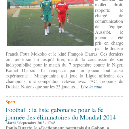
mollet droit,
rapporte le
chargé de
communication
de l’équipe.
Aussitôt, le
joueur a été
pris en charge
par le docteur
Franck Foua Mokoko et le kiné François Darras. Ces derniers
ont veillé sur lui jusqu’à tirer, mardi, la conclusion de son
indisponibilité pour le match du 7 septembre contre le Niger.
Kamel Djabour l’a remplacé par un joueur tout aussi
expérimenté : Miangounina qui joue la Ligue africaine des
champions, une compétition relevée avec l’AC Léopards de
Dolisie. Notons que sur les 23 joueurs ...
Lire la suite
Sport
Football : la liste gabonaise pour la 6e
journée des éliminatoires du Mondial 2014
Mardi 3 Septembre 2013 - 17:45
Paulo Duarte, le sélectionneur portugais du Gabon, a