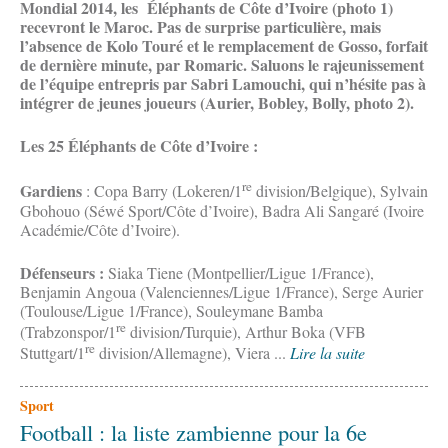
Mondial 2014, les Éléphants de Côte d’Ivoire (photo 1)
recevront le Maroc. Pas de surprise particulière, mais
l’absence de Kolo Touré et le remplacement de Gosso, forfait
de dernière minute, par Romaric. Saluons le rajeunissement
de l’équipe entrepris par Sabri Lamouchi, qui n’hésite pas à
intégrer de jeunes joueurs (Aurier, Bobley, Bolly, photo 2).
Les 25 Éléphants de Côte d’Ivoire :
re
Gardiens
: Copa Barry (Lokeren/1
division/Belgique), Sylvain
Gbohouo (Séwé Sport/Côte d’Ivoire), Badra Ali Sangaré (Ivoire
Académie/Côte d’Ivoire).
Défenseurs :
Siaka Tiene (Montpellier/Ligue 1/France),
Benjamin Angoua (Valenciennes/Ligue 1/France), Serge Aurier
(Toulouse/Ligue 1/France), Souleymane Bamba
re
(Trabzonspor/1
division/Turquie), Arthur Boka (VFB
re
Stuttgart/1
division/Allemagne), Viera ...
Lire la suite
Sport
Football : la liste zambienne pour la 6e