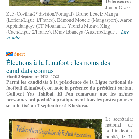
Défenseurs :
Junior Oto'o
e
Zué (Covilha/2
division/Portugal), Bruno Ecuele Manga
(Lorient/Ligue 1/France), Edmond Mouele (Mangasport), Aaron
Appindangoye (CF Mounana), Yrondu Musavi King
(Caen/Ligue 2/France), Rémy Ebanega (Auxerre/Ligue ...
Lire
la suite
Sport
Élections à la Linafoot : les noms des
candidats connus
Mardi 3 Septembre 2013 - 17:21
Parmi les candidats à la présidence de la Ligue national de
football (Linafoot), on note la présence du président sortant
Guilbert Yav Tshibal. Et l’on remarque que les mêmes
personnes ont postulé à pratiquement tous les postes pour ce
scrutin fixé au 7 septembre à Kinshasa.
Le secrétariat
national de
la Linafoot a
publié, le 31