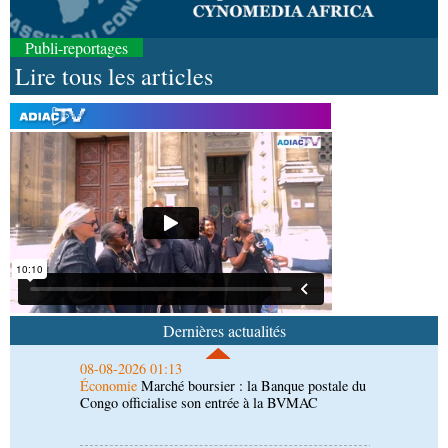
Publi-reportages
Lire tous les articles
08-08-2026 01:25
Environnement
Forêts : des techniciens formés à
l'utilisation d'un logiciel d'évaluation des
émissions
08-08-2026 01:18
Afrique-Monde
Congo-Mali : les deux pays
envisagent le renforcement de leur coopération
agricole
08-08-2026 01:13
Économie
Marché boursier : la Banque postale du
Congo officialise son entrée à la BVMAC
Dernières actualités
08-08-2026 00:55
Société
Accélération du développement: la
République du Congo mise sur sa diaspora