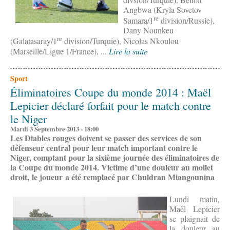
Angbwa (Kryla Sovetov
re
Samara/1
division/Russie),
Dany Nounkeu
re
(Galatasaray/1
division/Turquie), Nicolas Nkoulou
(Marseille/Ligue 1/France), ...
Lire la suite
Sport
Éliminatoires Coupe du monde 2014 : Maël
Lepicier déclaré forfait pour le match contre
le Niger
Mardi 3 Septembre 2013 - 18:00
Les Diables rouges doivent se passer des services de son
défenseur central pour leur match important contre le
Niger, comptant pour la sixième journée des éliminatoires de
la Coupe du monde 2014.
Victime d’une douleur au mollet
droit, le joueur a été remplacé par Chuldran Miangounina
Lundi matin,
Maël Lepicier
se plaignait de
la douleur au