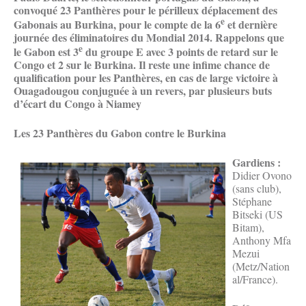
convoqué 23 Panthères pour le périlleux déplacement des
e
Gabonais au Burkina, pour le compte de la 6
et dernière
journée des éliminatoires du Mondial 2014. Rappelons que
e
le Gabon est 3
du groupe E avec 3 points de retard sur le
Congo et 2 sur le Burkina. Il reste une infime chance de
qualification pour les Panthères, en cas de large victoire à
Ouagadougou conjuguée à un revers, par plusieurs buts
d’écart du Congo à Niamey
Les 23 Panthères du Gabon contre le Burkina
Gardiens :
Didier Ovono
(sans club),
Stéphane
Bitseki (US
Bitam),
Anthony Mfa
Mezui
(Metz/Nation
al/France).