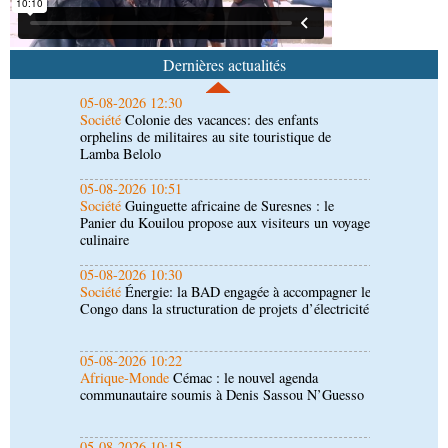
05-08-2026 12:30
Société
Colonie des vacances: des enfants
orphelins de militaires au site touristique de
Dernières actualités
Lamba Belolo
05-08-2026 10:51
Société
Guinguette africaine de Suresnes : le
Panier du Kouilou propose aux visiteurs un voyage
culinaire
05-08-2026 10:30
Société
Énergie: la BAD engagée à accompagner le
Congo dans la structuration de projets d’électricité
05-08-2026 10:22
Afrique-Monde
Cémac : le nouvel agenda
communautaire soumis à Denis Sassou N’Guesso
05-08-2026 10:15
Afrique-Monde
États-Unis : le visa érigé en
nouvel instrument de puissance économique et
migratoire
04-08-2026 18:00