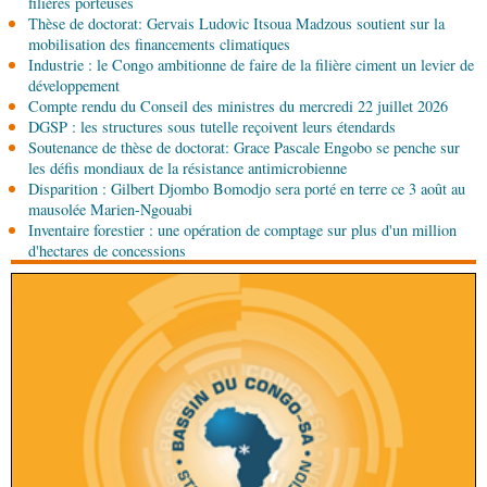
filières porteuses
Brazzaville au sommet d'une édition remarquable
Thèse de doctorat: Gervais Ludovic Itsoua Madzous soutient sur la
mobilisation des financements climatiques
Industrie : le Congo ambitionne de faire de la filière ciment un levier de
04-08-2026 12:30
développement
Afrique-Monde
Afrique centrale : la Banque
Compte rendu du Conseil des ministres du mercredi 22 juillet 2026
mondiale finance la modernisation du corridor
DGSP : les structures sous tutelle reçoivent leurs étendards
routier Bangui-Douala
Soutenance de thèse de doctorat: Grace Pascale Engobo se penche sur
les défis mondiaux de la résistance antimicrobienne
Disparition : Gilbert Djombo Bomodjo sera porté en terre ce 3 août au
mausolée Marien-Ngouabi
Inventaire forestier : une opération de comptage sur plus d'un million
d'hectares de concessions