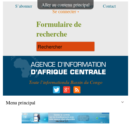
Aller au contenu principal
S’abonner
Voir les offres
Newsletter
Contact
Se connecter
Formulaire de
recherche
Toute l’information
du Bassin du Congo
Menu principal