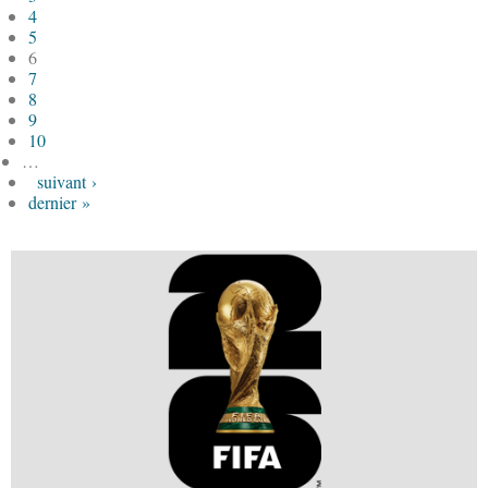
4
5
6
7
8
9
10
…
suivant ›
dernier »