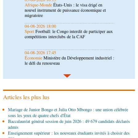
Sport
Football: le Congo interdit de participer aux
compétitions interclubs de la CAF
04-08-2026 17:45
Économie
Ministère du Développement industriel :
le défi du renouveau
04-08-2026 17:45
Société
Insertion professionnelle: des jeunes
formés aux métiers de l’hôtellerie
04-08-2026 17:00
Économie
Développement industriel : visite des
installations de Sofatt Industrie
Articles les plus lus
04-08-2026 16:45
Mariage de Junior Bongo et Julia Otto Mbongo : une union célébrée
Économie
Contrôle et conformité : TÜV
sous les yeux de quatre chefs d'État
Rheinland rejoint le dispositif national
Baccalauréat général session de juin 2026 : 49 679 candidats déclarés
admis
04-08-2026 14:00
Enseignement supérieur : les nouveaux étudiants invités à choisir des
Sport
8e Championnat national de taekwondo :