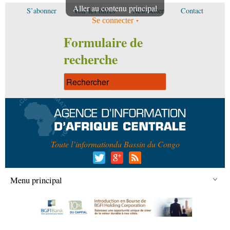
Aller au contenu principal
S’abonner
Voir les offres
Newsletter
Contact
Se connecter
Formulaire de
recherche
Toute l’information
du Bassin du Congo
Menu principal