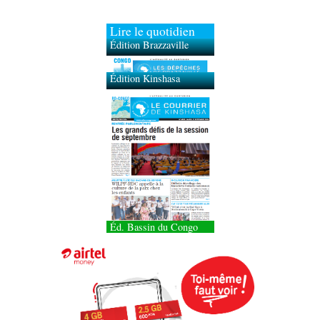
Lire le quotidien
Édition Brazzaville
Édition Kinshasa
Éd. Bassin du Congo