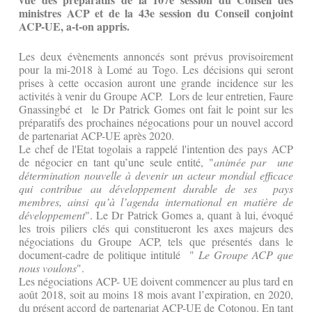
ministres ACP et de la 43e session du Conseil conjoint
ACP-UE, a-t-on appris.
Les deux évènements annoncés sont prévus provisoirement
pour la mi-2018 à Lomé au Togo. Les décisions qui seront
prises à cette occasion auront une grande incidence sur les
activités à venir du Groupe ACP. Lors de leur entretien, Faure
Gnassingbé et le Dr Patrick Gomes ont fait le point sur les
préparatifs des prochaines négocations pour un nouvel accord
de partenariat ACP-UE après 2020.
Le chef de l'Etat togolais a rappelé l'intention des pays ACP
de négocier en tant qu’une seule entité, "
animée par une
détermination nouvelle à devenir un acteur mondial efficace
qui contribue au développement durable de ses pays
membres, ainsi qu’à l’agenda international en matière de
développement
". Le Dr Patrick Gomes a, quant à lui, évoqué
les trois piliers clés qui constitueront les axes majeurs des
négociations du Groupe ACP, tels que présentés dans le
document-cadre de politique intitulé "
Le Groupe ACP que
nous voulons
".
Les négociations ACP- UE doivent commencer au plus tard en
août 2018, soit au moins 18 mois avant l’expiration, en 2020,
du présent accord de partenariat ACP-UE de Cotonou. En tant