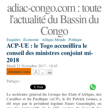
adiac-congo.com : toute
l'actualité du Bassin du
Congo
Enquêtes
Économie
Afrique-Monde
Politique
ACP-UE : le Togo accueillira le
conseil des ministres conjoint mi-
2018
Mardi 21 Novembre 2017 - 18:45
Abonnez-vous
Partager :
Le sectéraire général du Groupe des Etats d'Afrique, des
Caraïbes et du Pacifique (ACP), le Dr Patrick Gomes, a
été reçu par le président togolais Faure Gnassingbé, en
vue des préparatifs de la 107e session du Conseil des