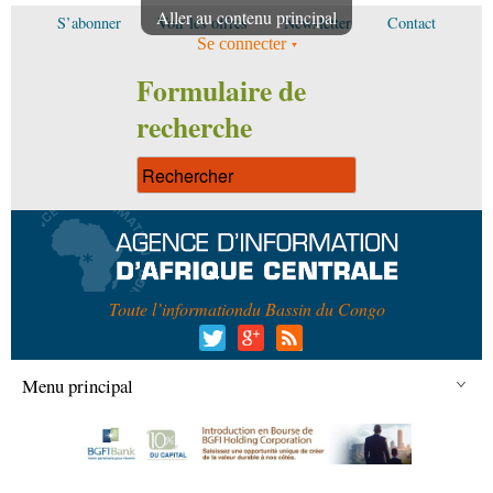
Aller au contenu principal
S’abonner
Voir les offres
Newsletter
Contact
Se connecter
Formulaire de
recherche
Toute l’information
du Bassin du Congo
Menu principal