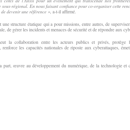
x côtés de l’Anssi pour un événement qui transcende nos frontière
e sous-régional.
En nous faisant confiance pour co-organiser cette renc
 de devenir une référence »,
a-t-il affirmé.
t une structure étatique qui a pour missions, entre autres, de supervise
ale, de gérer les incidents et menaces de sécurité et de répondre aux cyb
t la collaboration entre les acteurs publics et privés, protège le
 renforce les capacités nationales de riposte aux cyberattaques, émet
 part, œuvre au développement du numérique, de la technologie et d