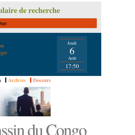
laire de recherche
Jeudi
on
6
ngo
Août
17:50
a
Archives
Dossiers
Bassin du Congo