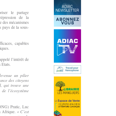
riser le partage
répression de la
ce des mécanismes
s pays de la sous-
fficaces, capables
iques.
ppelé l’intérêt de
 Etats.
devenue un pilier
iance des citoyens
d, qui trouve une
 de l’écosystème
(ONG) Pratic, Luc
en Afrique.
« C’est