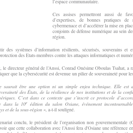
l’espace communautaire.
Ces assises permettront aussi de favo
d’expertises, de bonnes pratiques de 
cybermenace et d’accélérer la mise en pla
conjoints de défense numérique au sein de
région.
tir des systèmes d’information résilients, sécurisés, souverains et e
 protection des Etats-membres contre les attaques informatiques et numér
t, le directeur général de l’Anssi, Conrad Onésime Oboulas Tsahat, a ra
iquer que la cybersécurité est devenue un pilier de souveraineté pour les
e saurait être une option ni un simple enjeu technique. Elle est 
eraineté des États, de la résilience de nos institutions et de la conf
ériques. C’est dans ce contexte que s’inscrit ce protocole d’accor
e
re dans la 10
édition du salon Osiane, événement incontournable
s et de la sous-région »,
a-t-il souligné.
tenariat conclu, le président de l’organisation non gouvernementale 
avoir que cette collaboration avec l’Anssi fera d'Osiane une référence 