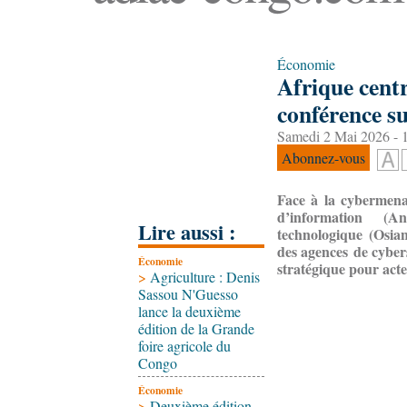
Économie
Afrique centr
conférence su
Samedi 2 Mai 2026 - 
Abonnez-vous
Face à la cybermenac
d’information 
Lire aussi :
technologique
(Osiane
des agences de cybers
Économie
stratégique pour acte
>
Agriculture : Denis
Sassou N'Guesso
lance la deuxième
édition de la Grande
foire agricole du
Congo
Économie
>
Deuxième édition