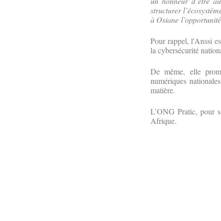
un honneur d’être au
structurer l’écosystèm
à Osiane l’opportunité
Pour rappel, l'Anssi es
la cybersécurité nation
De même, elle promeu
numériques nationales,
matière.
L’ONG Pratic, pour sa
Afrique.