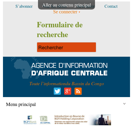
Aller au contenu principal
S’abonner
Voir les offres
Newsletter
Contact
Se connecter
Formulaire de
recherche
Toute l’information
du Bassin du Congo
Menu principal