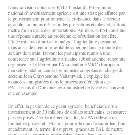
Dans sa vision initiale, le PAI à l’instar du Programme
national d’investissement agricole est une stratégie affutée par
le gouvernement pour ramener la croissance dans le secteur
agricole, au moins 6% selon les projections établies et, surtout,
mettre fin au cycle des importations. Au-delà, le PAI constitue
une réponse durable au problème de sécurisation foncière.
L’idée est aussi d’arriver à intégrer l’agriculture paysanne,
mais aussi de créer une véritable synergie dans le monde des
acteurs de terrain. Devant les participants réunis à une
conférence sur l’agriculture africaine subsaharienne, rencontre
organisée le 18 février par l’Association EMRC (European
marketing relation center), le ministre congolais en charge du
secteur, Jean Chrysostome Vahamwati, a expliqué les
avancées enregistrées dans le processus d’érection des
PAI. Le cas du Domaine agro-industriel de Nsele est souvent
cité en exemple.
En effet, la gestion de ce géant agricole, bénéficiaire d’un
investissement de 30 millions de dollars américains, est assurée
par des privés. Conformément à la loi, les PAI relèvent de
l’initiative privée, et l’État n’a pour rôle que d’assurer leur bon
encadrement. À terme, il est prévu, grâce aux PAI, de mettre
en place des fermes commerciales, des petites fermes et les