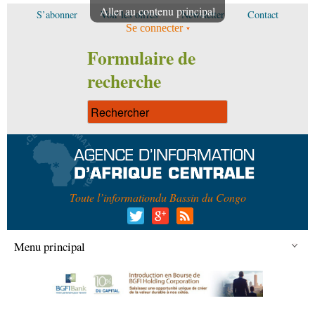
Aller au contenu principal
S’abonner
Voir les offres
Newsletter
Contact
Se connecter
Formulaire de
recherche
Toute l’information
du Bassin du Congo
Menu principal